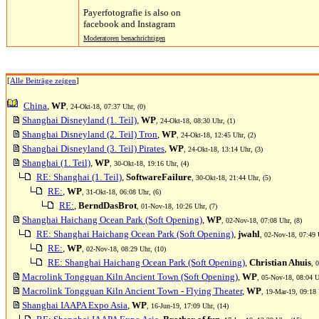
Payerfotografie is also on
facebook and Instagram
Moderatoren benachrichtigen
[
Alle Beiträge zeigen
]
China
,
WP
, 24-Okt-18, 07:37 Uhr, (0)
Shanghai Disneyland (1. Teil)
,
WP
, 24-Okt-18, 08:30 Uhr, (1)
Shanghai Disneyland (2. Teil) Tron
,
WP
, 24-Okt-18, 12:45 Uhr, (2)
Shanghai Disneyland (3. Teil) Pirates
,
WP
, 24-Okt-18, 13:14 Uhr, (3)
Shanghai (1. Teil)
,
WP
, 30-Okt-18, 19:16 Uhr, (4)
RE: Shanghai (1. Teil)
,
SoftwareFailure
, 30-Okt-18, 21:44 Uhr, (5)
RE:
,
WP
, 31-Okt-18, 06:08 Uhr, (6)
RE:
,
BerndDasBrot
, 01-Nov-18, 10:26 Uhr, (7)
Shanghai Haichang Ocean Park (Soft Opening)
,
WP
, 02-Nov-18, 07:08 Uhr, (8)
RE: Shanghai Haichang Ocean Park (Soft Opening)
,
jwahl
, 02-Nov-18, 07:49 
RE:
,
WP
, 02-Nov-18, 08:29 Uhr, (10)
RE: Shanghai Haichang Ocean Park (Soft Opening)
,
Christian Ahuis
, 
Macrolink Tongguan Kiln Ancient Town (Soft Opening)
,
WP
, 05-Nov-18, 08:04 U
Macrolink Tongguan Kiln Ancient Town - Flying Theater
,
WP
, 19-Mar-19, 09:18 
Shanghai IAAPA Expo Asia
,
WP
, 16-Jun-19, 17:09 Uhr, (14)