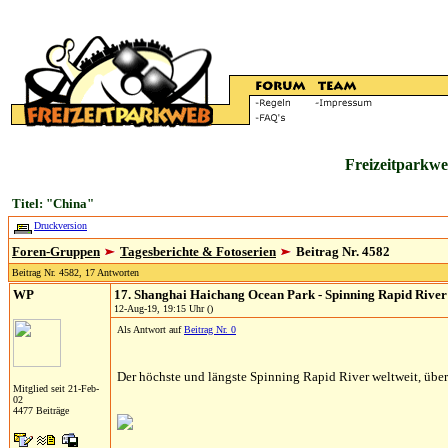
Freizeitparkwe
Titel: "China"
Druckversion
Foren-Gruppen
Tagesberichte & Fotoserien
Beitrag Nr. 4582
Beitrag Nr. 4582, 17 Antworten
WP
17. Shanghai Haichang Ocean Park - Spinning Rapid River
12-Aug-19, 19:15 Uhr ()
Als Antwort auf
Beitrag Nr. 0
Der höchste und längste Spinning Rapid River weltweit, über
Mitglied seit 21-Feb-
02
4477 Beiträge