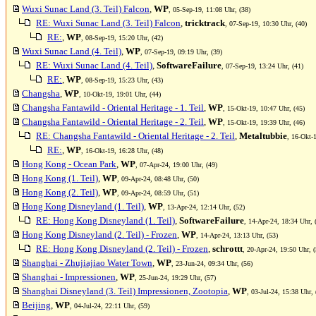
Wuxi Sunac Land (3. Teil) Falcon
,
WP
, 05-Sep-19, 11:08 Uhr, (38)
RE: Wuxi Sunac Land (3. Teil) Falcon
,
tricktrack
, 07-Sep-19, 10:30 Uhr, (40)
RE:
,
WP
, 08-Sep-19, 15:20 Uhr, (42)
Wuxi Sunac Land (4. Teil)
,
WP
, 07-Sep-19, 09:19 Uhr, (39)
RE: Wuxi Sunac Land (4. Teil)
,
SoftwareFailure
, 07-Sep-19, 13:24 Uhr, (41)
RE:
,
WP
, 08-Sep-19, 15:23 Uhr, (43)
Changsha
,
WP
, 10-Okt-19, 19:01 Uhr, (44)
Changsha Fantawild - Oriental Heritage - 1. Teil
,
WP
, 15-Okt-19, 10:47 Uhr, (45)
Changsha Fantawild - Oriental Heritage - 2. Teil
,
WP
, 15-Okt-19, 19:39 Uhr, (46)
RE: Changsha Fantawild - Oriental Heritage - 2. Teil
,
Metaltubbie
, 16-Okt-
RE:
,
WP
, 16-Okt-19, 16:28 Uhr, (48)
Hong Kong - Ocean Park
,
WP
, 07-Apr-24, 19:00 Uhr, (49)
Hong Kong (1. Teil)
,
WP
, 09-Apr-24, 08:48 Uhr, (50)
Hong Kong (2. Teil)
,
WP
, 09-Apr-24, 08:59 Uhr, (51)
Hong Kong Disneyland (1. Teil)
,
WP
, 13-Apr-24, 12:14 Uhr, (52)
RE: Hong Kong Disneyland (1. Teil)
,
SoftwareFailure
, 14-Apr-24, 18:34 Uhr, 
Hong Kong Disneyland (2. Teil) - Frozen
,
WP
, 14-Apr-24, 13:13 Uhr, (53)
RE: Hong Kong Disneyland (2. Teil) - Frozen
,
schrottt
, 20-Apr-24, 19:50 Uhr, (
Shanghai - Zhujiajiao Water Town
,
WP
, 23-Jun-24, 09:34 Uhr, (56)
Shanghai - Impressionen
,
WP
, 25-Jun-24, 19:29 Uhr, (57)
Shanghai Disneyland (3. Teil) Impressionen, Zootopia
,
WP
, 03-Jul-24, 15:38 Uhr, 
Beijing
,
WP
, 04-Jul-24, 22:11 Uhr, (59)