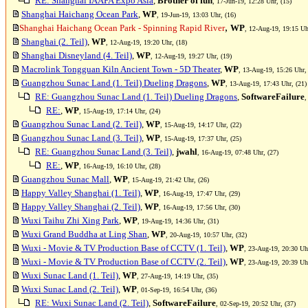
RE: Shanghai IAAPA Expo Asia
,
Brother of fun
, 17-Jun-19, 12:28 Uhr, (15)
Shanghai Haichang Ocean Park
,
WP
, 19-Jun-19, 13:03 Uhr, (16)
,
Shanghai Haichang Ocean Park - Spinning Rapid River
WP
, 12-Aug-19, 19:15 Uh
Shanghai (2. Teil)
,
WP
, 12-Aug-19, 19:20 Uhr, (18)
Shanghai Disneyland (4. Teil)
,
WP
, 12-Aug-19, 19:27 Uhr, (19)
Macrolink Tongguan Kiln Ancient Town - 5D Theater
,
WP
, 13-Aug-19, 15:26 Uhr,
Guangzhou Sunac Land (1. Teil) Dueling Dragons
,
WP
, 13-Aug-19, 17:43 Uhr, (21)
RE: Guangzhou Sunac Land (1. Teil) Dueling Dragons
,
SoftwareFailure
,
RE:
,
WP
, 15-Aug-19, 17:14 Uhr, (24)
Guangzhou Sunac Land (2. Teil)
,
WP
, 15-Aug-19, 14:17 Uhr, (22)
Guangzhou Sunac Land (3. Teil)
,
WP
, 15-Aug-19, 17:37 Uhr, (25)
RE: Guangzhou Sunac Land (3. Teil)
,
jwahl
, 16-Aug-19, 07:48 Uhr, (27)
RE:
,
WP
, 16-Aug-19, 16:10 Uhr, (28)
Guangzhou Sunac Mall
,
WP
, 15-Aug-19, 21:42 Uhr, (26)
Happy Valley Shanghai (1. Teil)
,
WP
, 16-Aug-19, 17:47 Uhr, (29)
Happy Valley Shanghai (2. Teil)
,
WP
, 16-Aug-19, 17:56 Uhr, (30)
Wuxi Taihu Zhi Xing Park
,
WP
, 19-Aug-19, 14:36 Uhr, (31)
Wuxi Grand Buddha at Ling Shan
,
WP
, 20-Aug-19, 10:57 Uhr, (32)
Wuxi - Movie & TV Production Base of CCTV (1. Teil)
,
WP
, 23-Aug-19, 20:30 Uhr
Wuxi - Movie & TV Production Base of CCTV (2. Teil)
,
WP
, 23-Aug-19, 20:39 Uhr
Wuxi Sunac Land (1. Teil)
,
WP
, 27-Aug-19, 14:19 Uhr, (35)
Wuxi Sunac Land (2. Teil)
,
WP
, 01-Sep-19, 16:54 Uhr, (36)
RE: Wuxi Sunac Land (2. Teil)
,
SoftwareFailure
, 02-Sep-19, 20:52 Uhr, (37)