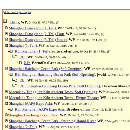
[
Alle Beiträge zeigen
]
China
,
WP
, 24-Okt-18, 07:37 Uhr, (0)
Shanghai Disneyland (1. Teil)
,
WP
, 24-Okt-18, 08:30 Uhr, (1)
Shanghai Disneyland (2. Teil) Tron
,
WP
, 24-Okt-18, 12:45 Uhr, (2)
Shanghai Disneyland (3. Teil) Pirates
,
WP
, 24-Okt-18, 13:14 Uhr, (3)
Shanghai (1. Teil)
,
WP
, 30-Okt-18, 19:16 Uhr, (4)
RE: Shanghai (1. Teil)
,
SoftwareFailure
, 30-Okt-18, 21:44 Uhr, (5)
RE:
,
WP
, 31-Okt-18, 06:08 Uhr, (6)
RE:
,
BerndDasBrot
, 01-Nov-18, 10:26 Uhr, (7)
Shanghai Haichang Ocean Park (Soft Opening)
,
WP
, 02-Nov-18, 07:08 Uhr, (8)
RE: Shanghai Haichang Ocean Park (Soft Opening)
,
jwahl
, 02-Nov-18, 07:49 
RE:
,
WP
, 02-Nov-18, 08:29 Uhr, (10)
RE: Shanghai Haichang Ocean Park (Soft Opening)
,
Christian Ahuis
, 
Macrolink Tongguan Kiln Ancient Town (Soft Opening)
,
WP
, 05-Nov-18, 08:04 U
Macrolink Tongguan Kiln Ancient Town - Flying Theater
,
WP
, 19-Mar-19, 09:18 
Shanghai IAAPA Expo Asia
,
WP
, 16-Jun-19, 17:09 Uhr, (14)
RE: Shanghai IAAPA Expo Asia
,
Brother of fun
, 17-Jun-19, 12:28 Uhr, (15)
,
Shanghai Haichang Ocean Park
WP
, 19-Jun-19, 13:03 Uhr, (16)
Shanghai Haichang Ocean Park - Spinning Rapid River
,
WP
, 12-Aug-19, 19:15 Uh
Shanghai (2. Teil)
,
WP
, 12-Aug-19, 19:20 Uhr, (18)