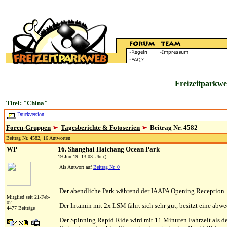
Freizeitparkwe
Titel: "China"
Druckversion
Foren-Gruppen
Tagesberichte & Fotoserien
Beitrag Nr. 4582
Beitrag Nr. 4582, 16 Antworten
WP
16. Shanghai Haichang Ocean Park
19-Jun-19, 13:03 Uhr ()
Als Antwort auf
Beitrag Nr. 0
Der abendliche Park während der IAAPA Opening Reception.
Mitglied seit 21-Feb-
02
Der Intamin mit 2x LSM fährt sich sehr gut, besitzt eine ab
4477 Beiträge
Der Spinning Rapid Ride wird mit 11 Minuten Fahrzeit als d