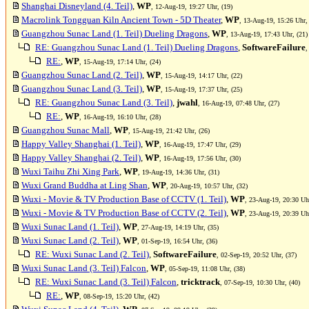
Shanghai Disneyland (4. Teil)
,
WP
, 12-Aug-19, 19:27 Uhr, (19)
Macrolink Tongguan Kiln Ancient Town - 5D Theater
,
WP
, 13-Aug-19, 15:26 Uhr,
Guangzhou Sunac Land (1. Teil) Dueling Dragons
,
WP
, 13-Aug-19, 17:43 Uhr, (21)
RE: Guangzhou Sunac Land (1. Teil) Dueling Dragons
,
SoftwareFailure
,
RE:
,
WP
, 15-Aug-19, 17:14 Uhr, (24)
Guangzhou Sunac Land (2. Teil)
,
WP
, 15-Aug-19, 14:17 Uhr, (22)
Guangzhou Sunac Land (3. Teil)
,
WP
, 15-Aug-19, 17:37 Uhr, (25)
RE: Guangzhou Sunac Land (3. Teil)
,
jwahl
, 16-Aug-19, 07:48 Uhr, (27)
RE:
,
WP
, 16-Aug-19, 16:10 Uhr, (28)
Guangzhou Sunac Mall
,
WP
, 15-Aug-19, 21:42 Uhr, (26)
Happy Valley Shanghai (1. Teil)
,
WP
, 16-Aug-19, 17:47 Uhr, (29)
Happy Valley Shanghai (2. Teil)
,
WP
, 16-Aug-19, 17:56 Uhr, (30)
Wuxi Taihu Zhi Xing Park
,
WP
, 19-Aug-19, 14:36 Uhr, (31)
Wuxi Grand Buddha at Ling Shan
,
WP
, 20-Aug-19, 10:57 Uhr, (32)
Wuxi - Movie & TV Production Base of CCTV (1. Teil)
,
WP
, 23-Aug-19, 20:30 Uhr
Wuxi - Movie & TV Production Base of CCTV (2. Teil)
,
WP
, 23-Aug-19, 20:39 Uhr
Wuxi Sunac Land (1. Teil)
,
WP
, 27-Aug-19, 14:19 Uhr, (35)
Wuxi Sunac Land (2. Teil)
,
WP
, 01-Sep-19, 16:54 Uhr, (36)
RE: Wuxi Sunac Land (2. Teil)
,
SoftwareFailure
, 02-Sep-19, 20:52 Uhr, (37)
Wuxi Sunac Land (3. Teil) Falcon
,
WP
, 05-Sep-19, 11:08 Uhr, (38)
RE: Wuxi Sunac Land (3. Teil) Falcon
,
tricktrack
, 07-Sep-19, 10:30 Uhr, (40)
RE:
,
WP
, 08-Sep-19, 15:20 Uhr, (42)