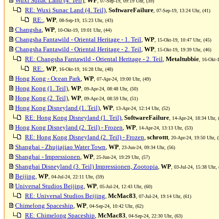
Wuxi Sunac Land (4. Teil)
,
WP
, 07-Sep-19, 09:19 Uhr, (39)
RE: Wuxi Sunac Land (4. Teil)
,
SoftwareFailure
, 07-Sep-19, 13:24 Uhr, (41)
RE:
,
WP
, 08-Sep-19, 15:23 Uhr, (43)
Changsha
,
WP
, 10-Okt-19, 19:01 Uhr, (44)
Changsha Fantawild - Oriental Heritage - 1. Teil
,
WP
, 15-Okt-19, 10:47 Uhr, (45)
Changsha Fantawild - Oriental Heritage - 2. Teil
,
WP
, 15-Okt-19, 19:39 Uhr, (46)
RE: Changsha Fantawild - Oriental Heritage - 2. Teil
,
Metaltubbie
, 16-Okt-
RE:
,
WP
, 16-Okt-19, 16:28 Uhr, (48)
Hong Kong - Ocean Park
,
WP
, 07-Apr-24, 19:00 Uhr, (49)
Hong Kong (1. Teil)
,
WP
, 09-Apr-24, 08:48 Uhr, (50)
Hong Kong (2. Teil)
,
WP
, 09-Apr-24, 08:59 Uhr, (51)
Hong Kong Disneyland (1. Teil)
,
WP
, 13-Apr-24, 12:14 Uhr, (52)
RE: Hong Kong Disneyland (1. Teil)
,
SoftwareFailure
, 14-Apr-24, 18:34 Uhr, 
Hong Kong Disneyland (2. Teil) - Frozen
,
WP
, 14-Apr-24, 13:13 Uhr, (53)
RE: Hong Kong Disneyland (2. Teil) - Frozen
,
schrottt
, 20-Apr-24, 19:50 Uhr, (
Shanghai - Zhujiajiao Water Town
,
WP
, 23-Jun-24, 09:34 Uhr, (56)
Shanghai - Impressionen
,
WP
, 25-Jun-24, 19:29 Uhr, (57)
Shanghai Disneyland (3. Teil) Impressionen, Zootopia
,
WP
, 03-Jul-24, 15:38 Uhr, 
Beijing
,
WP
, 04-Jul-24, 22:11 Uhr, (59)
Universal Studios Beijing
,
WP
, 05-Jul-24, 12:43 Uhr, (60)
RE: Universal Studios Beijing
,
McMac83
, 07-Jul-24, 19:14 Uhr, (61)
Chimelong Spaceship
,
WP
, 04-Sep-24, 10:42 Uhr, (62)
RE: Chimelong Spaceship
,
McMac83
, 04-Sep-24, 22:30 Uhr, (63)