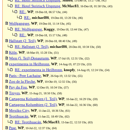
RE: Hotel Steirisch Ursprung
,
Simon
, 13-Dez-18, 15:27 Uhr, (42)
RE: Hotel Steirisch Ursprung
,
McMac83
, 16-Dez-18, 01:58 Uhr, (43)
RE:
,
WP
, 19-Dez-18, 06:57 Uhr, (44)
RE:
,
michael86
, 19-Dez-18, 13:20 Uhr, (46)
Wolfgangsee
,
WP
, 19-Dez-18, 11:14 Uhr, (45)
RE: Wolfgangsee
,
Kuggy
, 19-Dez-18, 13:44 Uhr, (47)
RE:
,
WP
, 19-Dez-18, 15:17 Uhr, (48)
Hallstatt (2. Teil)
,
WP
, 20-Dez-18, 08:40 Uhr, (49)
RE: Hallstatt (2. Teil)
,
michael86
, 20-Dez-18, 10:34 Uhr, (50)
Köln
,
WP
, 18-Mar-19, 15:28 Uhr, (51)
Wien (5. Teil) Donauturm
,
WP
, 17-Jul-19, 12:31 Uhr, (52)
experimenta in Heilbronn
,
WP
, 14-Aug-19, 07:23 Uhr, (53)
RE: experimenta in Heilbronn
,
knopfy
, 14-Aug-19, 12:24 Uhr, (54)
Paris - Pere Lachaise
,
WP
, 26-Sep-19, 13:32 Uhr, (55)
Zoo de la Fleche
,
WP
, 10-Okt-19, 12:55 Uhr, (56)
Puy du Fou
,
WP
, 12-Dez-19, 10:34 Uhr, (57)
Troyes
,
WP
, 15-Aug-21, 18:50 Uhr, (58)
Cartagena Kolumbien (1. Teil)
,
WP
, 10-Jan-22, 16:29 Uhr, (59)
Cartagena Kolumbien (2. Teil)
,
WP
, 10-Jan-22, 16:36 Uhr, (60)
Mexiko City
,
WP
, 11-Jan-22, 18:36 Uhr, (61)
Teotihuacán
,
WP
, 11-Jan-22, 18:49 Uhr, (62)
RE: Teotihuacán
,
McMac83
, 13-Jan-22, 12:53 Uhr, (63)
Prag
,
WP
, 10-Jul-22, 12:37 Uhr, (64)