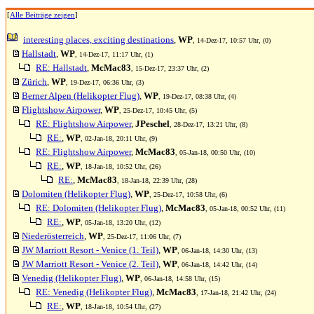
[
Alle Beiträge zeigen
]
interesting places, exciting destinations
,
WP
, 14-Dez-17, 10:57 Uhr, (0)
Hallstadt
,
WP
, 14-Dez-17, 11:17 Uhr, (1)
RE: Hallstadt
,
McMac83
, 15-Dez-17, 23:37 Uhr, (2)
Zürich
,
WP
, 19-Dez-17, 06:36 Uhr, (3)
Berner Alpen (Helikopter Flug)
,
WP
, 19-Dez-17, 08:38 Uhr, (4)
Flightshow Airpower
,
WP
, 25-Dez-17, 10:45 Uhr, (5)
RE: Flightshow Airpower
,
JPeschel
, 28-Dez-17, 13:21 Uhr, (8)
RE:
,
WP
, 02-Jan-18, 20:11 Uhr, (9)
RE: Flightshow Airpower
,
McMac83
, 05-Jan-18, 00:50 Uhr, (10)
RE:
,
WP
, 18-Jan-18, 10:52 Uhr, (26)
RE:
,
McMac83
, 18-Jan-18, 22:39 Uhr, (28)
Dolomiten (Helikopter Flug)
,
WP
, 25-Dez-17, 10:58 Uhr, (6)
RE: Dolomiten (Helikopter Flug)
,
McMac83
, 05-Jan-18, 00:52 Uhr, (11)
RE:
,
WP
, 05-Jan-18, 13:20 Uhr, (12)
Niederösterreich
,
WP
, 25-Dez-17, 11:06 Uhr, (7)
JW Marriott Resort - Venice (1. Teil)
,
WP
, 06-Jan-18, 14:30 Uhr, (13)
JW Marriott Resort - Venice (2. Teil)
,
WP
, 06-Jan-18, 14:42 Uhr, (14)
Venedig (Helikopter Flug)
,
WP
, 06-Jan-18, 14:58 Uhr, (15)
RE: Venedig (Helikopter Flug)
,
McMac83
, 17-Jan-18, 21:42 Uhr, (24)
RE:
,
WP
, 18-Jan-18, 10:54 Uhr, (27)