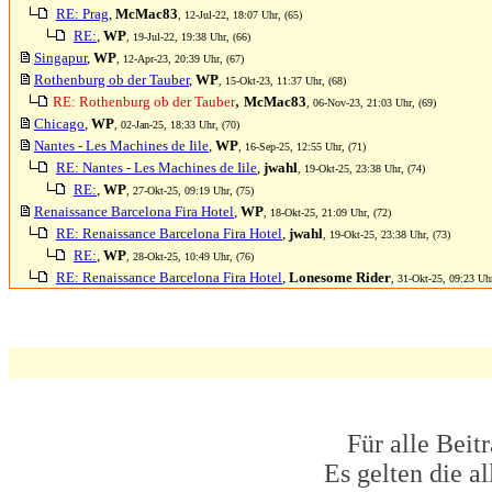
RE: Prag
,
McMac83
, 12-Jul-22, 18:07 Uhr, (65)
RE:
,
WP
, 19-Jul-22, 19:38 Uhr, (66)
Singapur
,
WP
, 12-Apr-23, 20:39 Uhr, (67)
Rothenburg ob der Tauber
,
WP
, 15-Okt-23, 11:37 Uhr, (68)
,
RE: Rothenburg ob der Tauber
McMac83
, 06-Nov-23, 21:03 Uhr, (69)
Chicago
,
WP
, 02-Jan-25, 18:33 Uhr, (70)
Nantes - Les Machines de Iile
,
WP
, 16-Sep-25, 12:55 Uhr, (71)
RE: Nantes - Les Machines de Iile
,
jwahl
, 19-Okt-25, 23:38 Uhr, (74)
RE:
,
WP
, 27-Okt-25, 09:19 Uhr, (75)
Renaissance Barcelona Fira Hotel
,
WP
, 18-Okt-25, 21:09 Uhr, (72)
RE: Renaissance Barcelona Fira Hotel
,
jwahl
, 19-Okt-25, 23:38 Uhr, (73)
RE:
,
WP
, 28-Okt-25, 10:49 Uhr, (76)
RE: Renaissance Barcelona Fira Hotel
,
Lonesome Rider
, 31-Okt-25, 09:23 Uhr
Für alle Beit
Es gelten die 