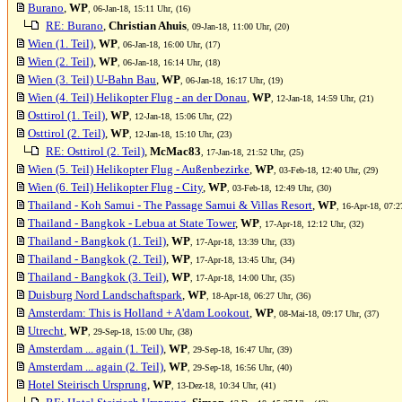
Burano
,
WP
, 06-Jan-18, 15:11 Uhr, (16)
RE: Burano
,
Christian Ahuis
, 09-Jan-18, 11:00 Uhr, (20)
Wien (1. Teil)
,
WP
, 06-Jan-18, 16:00 Uhr, (17)
Wien (2. Teil)
,
WP
, 06-Jan-18, 16:14 Uhr, (18)
Wien (3. Teil) U-Bahn Bau
,
WP
, 06-Jan-18, 16:17 Uhr, (19)
Wien (4. Teil) Helikopter Flug - an der Donau
,
WP
, 12-Jan-18, 14:59 Uhr, (21)
Osttirol (1. Teil)
,
WP
, 12-Jan-18, 15:06 Uhr, (22)
Osttirol (2. Teil)
,
WP
, 12-Jan-18, 15:10 Uhr, (23)
RE: Osttirol (2. Teil)
,
McMac83
, 17-Jan-18, 21:52 Uhr, (25)
Wien (5. Teil) Helikopter Flug - Außenbezirke
,
WP
, 03-Feb-18, 12:40 Uhr, (29)
Wien (6. Teil) Helikopter Flug - City
,
WP
, 03-Feb-18, 12:49 Uhr, (30)
Thailand - Koh Samui - The Passage Samui & Villas Resort
,
WP
, 16-Apr-18, 07:2
Thailand - Bangkok - Lebua at State Tower
,
WP
, 17-Apr-18, 12:12 Uhr, (32)
Thailand - Bangkok (1. Teil)
,
WP
, 17-Apr-18, 13:39 Uhr, (33)
Thailand - Bangkok (2. Teil)
,
WP
, 17-Apr-18, 13:45 Uhr, (34)
Thailand - Bangkok (3. Teil)
,
WP
, 17-Apr-18, 14:00 Uhr, (35)
Duisburg Nord Landschaftspark
,
WP
, 18-Apr-18, 06:27 Uhr, (36)
Amsterdam: This is Holland + A'dam Lookout
,
WP
, 08-Mai-18, 09:17 Uhr, (37)
Utrecht
,
WP
, 29-Sep-18, 15:00 Uhr, (38)
Amsterdam ... again (1. Teil)
,
WP
, 29-Sep-18, 16:47 Uhr, (39)
Amsterdam ... again (2. Teil)
,
WP
, 29-Sep-18, 16:56 Uhr, (40)
Hotel Steirisch Ursprung
,
WP
, 13-Dez-18, 10:34 Uhr, (41)