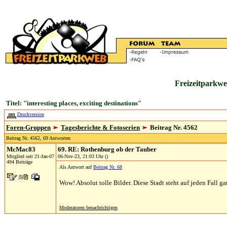
Freizeitparkwe
Titel: "interesting places, exciting destinations"
Druckversion
Foren-Gruppen
Tagesberichte & Fotoserien
Beitrag Nr. 4562
Beitrag Nr. 4562, 69 Antworten
McMac83
69. RE: Rothenburg ob der Tauber
Mitglied seit 21-Jan-07
06-Nov-23, 21:03 Uhr ()
494 Beiträge
Als Antwort auf
Beitrag Nr. 68
Wow! Absolut tolle Bilder. Diese Stadt steht auf jeden Fall ga
Moderatoren benachrichtigen