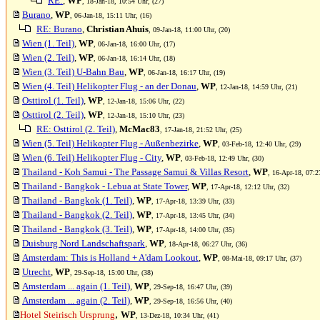
RE:
,
WP
, 18-Jan-18, 10:54 Uhr, (27)
Burano
,
WP
, 06-Jan-18, 15:11 Uhr, (16)
RE: Burano
,
Christian Ahuis
, 09-Jan-18, 11:00 Uhr, (20)
Wien (1. Teil)
,
WP
, 06-Jan-18, 16:00 Uhr, (17)
Wien (2. Teil)
,
WP
, 06-Jan-18, 16:14 Uhr, (18)
Wien (3. Teil) U-Bahn Bau
,
WP
, 06-Jan-18, 16:17 Uhr, (19)
Wien (4. Teil) Helikopter Flug - an der Donau
,
WP
, 12-Jan-18, 14:59 Uhr, (21)
Osttirol (1. Teil)
,
WP
, 12-Jan-18, 15:06 Uhr, (22)
Osttirol (2. Teil)
,
WP
, 12-Jan-18, 15:10 Uhr, (23)
RE: Osttirol (2. Teil)
,
McMac83
, 17-Jan-18, 21:52 Uhr, (25)
Wien (5. Teil) Helikopter Flug - Außenbezirke
,
WP
, 03-Feb-18, 12:40 Uhr, (29)
Wien (6. Teil) Helikopter Flug - City
,
WP
, 03-Feb-18, 12:49 Uhr, (30)
Thailand - Koh Samui - The Passage Samui & Villas Resort
,
WP
, 16-Apr-18, 07:2
Thailand - Bangkok - Lebua at State Tower
,
WP
, 17-Apr-18, 12:12 Uhr, (32)
Thailand - Bangkok (1. Teil)
,
WP
, 17-Apr-18, 13:39 Uhr, (33)
Thailand - Bangkok (2. Teil)
,
WP
, 17-Apr-18, 13:45 Uhr, (34)
Thailand - Bangkok (3. Teil)
,
WP
, 17-Apr-18, 14:00 Uhr, (35)
Duisburg Nord Landschaftspark
,
WP
, 18-Apr-18, 06:27 Uhr, (36)
Amsterdam: This is Holland + A'dam Lookout
,
WP
, 08-Mai-18, 09:17 Uhr, (37)
Utrecht
,
WP
, 29-Sep-18, 15:00 Uhr, (38)
Amsterdam ... again (1. Teil)
,
WP
, 29-Sep-18, 16:47 Uhr, (39)
Amsterdam ... again (2. Teil)
,
WP
, 29-Sep-18, 16:56 Uhr, (40)
,
Hotel Steirisch Ursprung
WP
, 13-Dez-18, 10:34 Uhr, (41)