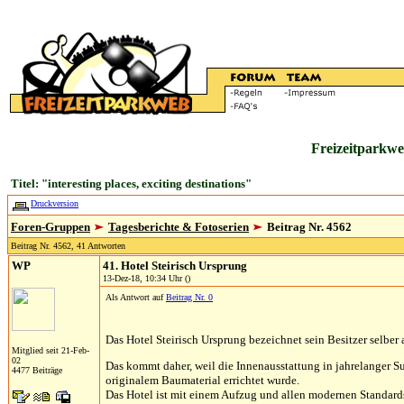
Freizeitparkwe
Titel: "interesting places, exciting destinations"
Druckversion
Foren-Gruppen
Tagesberichte & Fotoserien
Beitrag Nr. 4562
Beitrag Nr. 4562, 41 Antworten
WP
41. Hotel Steirisch Ursprung
13-Dez-18, 10:34 Uhr ()
Als Antwort auf
Beitrag Nr. 0
Das Hotel Steirisch Ursprung bezeichnet sein Besitzer selber 
Mitglied seit 21-Feb-
02
Das kommt daher, weil die Innenausstattung in jahrelanger Such
4477 Beiträge
originalem Baumaterial errichtet wurde.
Das Hotel ist mit einem Aufzug und allen modernen Standards a