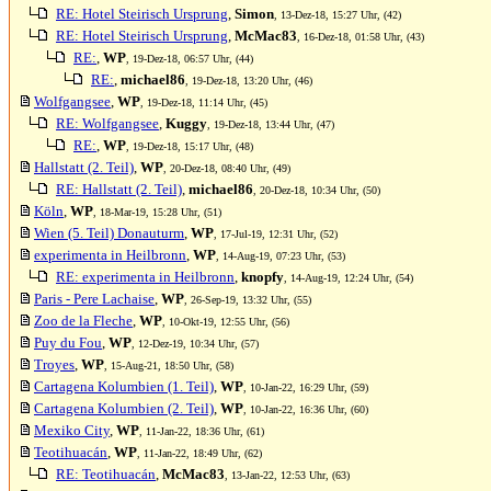
RE: Hotel Steirisch Ursprung
,
Simon
, 13-Dez-18, 15:27 Uhr, (42)
RE: Hotel Steirisch Ursprung
,
McMac83
, 16-Dez-18, 01:58 Uhr, (43)
RE:
,
WP
, 19-Dez-18, 06:57 Uhr, (44)
RE:
,
michael86
, 19-Dez-18, 13:20 Uhr, (46)
Wolfgangsee
,
WP
, 19-Dez-18, 11:14 Uhr, (45)
RE: Wolfgangsee
,
Kuggy
, 19-Dez-18, 13:44 Uhr, (47)
RE:
,
WP
, 19-Dez-18, 15:17 Uhr, (48)
Hallstatt (2. Teil)
,
WP
, 20-Dez-18, 08:40 Uhr, (49)
RE: Hallstatt (2. Teil)
,
michael86
, 20-Dez-18, 10:34 Uhr, (50)
Köln
,
WP
, 18-Mar-19, 15:28 Uhr, (51)
Wien (5. Teil) Donauturm
,
WP
, 17-Jul-19, 12:31 Uhr, (52)
experimenta in Heilbronn
,
WP
, 14-Aug-19, 07:23 Uhr, (53)
RE: experimenta in Heilbronn
,
knopfy
, 14-Aug-19, 12:24 Uhr, (54)
Paris - Pere Lachaise
,
WP
, 26-Sep-19, 13:32 Uhr, (55)
Zoo de la Fleche
,
WP
, 10-Okt-19, 12:55 Uhr, (56)
Puy du Fou
,
WP
, 12-Dez-19, 10:34 Uhr, (57)
Troyes
,
WP
, 15-Aug-21, 18:50 Uhr, (58)
Cartagena Kolumbien (1. Teil)
,
WP
, 10-Jan-22, 16:29 Uhr, (59)
Cartagena Kolumbien (2. Teil)
,
WP
, 10-Jan-22, 16:36 Uhr, (60)
Mexiko City
,
WP
, 11-Jan-22, 18:36 Uhr, (61)
Teotihuacán
,
WP
, 11-Jan-22, 18:49 Uhr, (62)
RE: Teotihuacán
,
McMac83
, 13-Jan-22, 12:53 Uhr, (63)