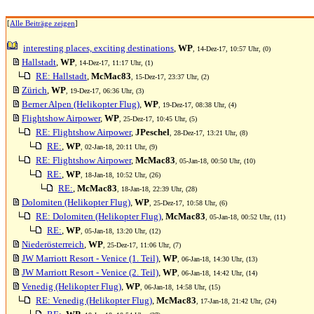
[
Alle Beiträge zeigen
]
interesting places, exciting destinations
,
WP
, 14-Dez-17, 10:57 Uhr, (0)
Hallstadt
,
WP
, 14-Dez-17, 11:17 Uhr, (1)
RE: Hallstadt
,
McMac83
, 15-Dez-17, 23:37 Uhr, (2)
Zürich
,
WP
, 19-Dez-17, 06:36 Uhr, (3)
Berner Alpen (Helikopter Flug)
,
WP
, 19-Dez-17, 08:38 Uhr, (4)
Flightshow Airpower
,
WP
, 25-Dez-17, 10:45 Uhr, (5)
RE: Flightshow Airpower
,
JPeschel
, 28-Dez-17, 13:21 Uhr, (8)
RE:
,
WP
, 02-Jan-18, 20:11 Uhr, (9)
RE: Flightshow Airpower
,
McMac83
, 05-Jan-18, 00:50 Uhr, (10)
RE:
,
WP
, 18-Jan-18, 10:52 Uhr, (26)
RE:
,
McMac83
, 18-Jan-18, 22:39 Uhr, (28)
Dolomiten (Helikopter Flug)
,
WP
, 25-Dez-17, 10:58 Uhr, (6)
RE: Dolomiten (Helikopter Flug)
,
McMac83
, 05-Jan-18, 00:52 Uhr, (11)
RE:
,
WP
, 05-Jan-18, 13:20 Uhr, (12)
Niederösterreich
,
WP
, 25-Dez-17, 11:06 Uhr, (7)
JW Marriott Resort - Venice (1. Teil)
,
WP
, 06-Jan-18, 14:30 Uhr, (13)
JW Marriott Resort - Venice (2. Teil)
,
WP
, 06-Jan-18, 14:42 Uhr, (14)
Venedig (Helikopter Flug)
,
WP
, 06-Jan-18, 14:58 Uhr, (15)
RE: Venedig (Helikopter Flug)
,
McMac83
, 17-Jan-18, 21:42 Uhr, (24)