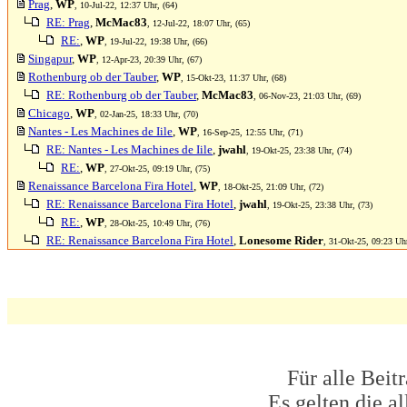
Prag
,
WP
, 10-Jul-22, 12:37 Uhr, (64)
RE: Prag
,
McMac83
, 12-Jul-22, 18:07 Uhr, (65)
RE:
,
WP
, 19-Jul-22, 19:38 Uhr, (66)
Singapur
,
WP
, 12-Apr-23, 20:39 Uhr, (67)
Rothenburg ob der Tauber
,
WP
, 15-Okt-23, 11:37 Uhr, (68)
RE: Rothenburg ob der Tauber
,
McMac83
, 06-Nov-23, 21:03 Uhr, (69)
Chicago
,
WP
, 02-Jan-25, 18:33 Uhr, (70)
Nantes - Les Machines de Iile
,
WP
, 16-Sep-25, 12:55 Uhr, (71)
RE: Nantes - Les Machines de Iile
,
jwahl
, 19-Okt-25, 23:38 Uhr, (74)
RE:
,
WP
, 27-Okt-25, 09:19 Uhr, (75)
Renaissance Barcelona Fira Hotel
,
WP
, 18-Okt-25, 21:09 Uhr, (72)
RE: Renaissance Barcelona Fira Hotel
,
jwahl
, 19-Okt-25, 23:38 Uhr, (73)
RE:
,
WP
, 28-Okt-25, 10:49 Uhr, (76)
RE: Renaissance Barcelona Fira Hotel
,
Lonesome Rider
, 31-Okt-25, 09:23 Uhr
Für alle Beit
Es gelten die 