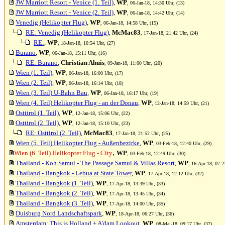
JW Marriott Resort - Venice (1. Teil)
,
WP
, 06-Jan-18, 14:30 Uhr, (13)
JW Marriott Resort - Venice (2. Teil)
,
WP
, 06-Jan-18, 14:42 Uhr, (14)
Venedig (Helikopter Flug)
,
WP
, 06-Jan-18, 14:58 Uhr, (15)
RE: Venedig (Helikopter Flug)
,
McMac83
, 17-Jan-18, 21:42 Uhr, (24)
RE:
,
WP
, 18-Jan-18, 10:54 Uhr, (27)
Burano
,
WP
, 06-Jan-18, 15:11 Uhr, (16)
RE: Burano
,
Christian Ahuis
, 09-Jan-18, 11:00 Uhr, (20)
Wien (1. Teil)
,
WP
, 06-Jan-18, 16:00 Uhr, (17)
Wien (2. Teil)
,
WP
, 06-Jan-18, 16:14 Uhr, (18)
Wien (3. Teil) U-Bahn Bau
,
WP
, 06-Jan-18, 16:17 Uhr, (19)
Wien (4. Teil) Helikopter Flug - an der Donau
,
WP
, 12-Jan-18, 14:59 Uhr, (21)
Osttirol (1. Teil)
,
WP
, 12-Jan-18, 15:06 Uhr, (22)
Osttirol (2. Teil)
,
WP
, 12-Jan-18, 15:10 Uhr, (23)
RE: Osttirol (2. Teil)
,
McMac83
, 17-Jan-18, 21:52 Uhr, (25)
Wien (5. Teil) Helikopter Flug - Außenbezirke
,
WP
, 03-Feb-18, 12:40 Uhr, (29)
,
Wien (6. Teil) Helikopter Flug - City
WP
, 03-Feb-18, 12:49 Uhr, (30)
Thailand - Koh Samui - The Passage Samui & Villas Resort
,
WP
, 16-Apr-18, 07:2
Thailand - Bangkok - Lebua at State Tower
,
WP
, 17-Apr-18, 12:12 Uhr, (32)
Thailand - Bangkok (1. Teil)
,
WP
, 17-Apr-18, 13:39 Uhr, (33)
Thailand - Bangkok (2. Teil)
,
WP
, 17-Apr-18, 13:45 Uhr, (34)
Thailand - Bangkok (3. Teil)
,
WP
, 17-Apr-18, 14:00 Uhr, (35)
Duisburg Nord Landschaftspark
,
WP
, 18-Apr-18, 06:27 Uhr, (36)
Amsterdam: This is Holland + A'dam Lookout
,
WP
, 08-Mai-18, 09:17 Uhr, (37)