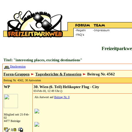
Freizeitparkwe
Titel: "interesting places, exciting destinations"
Druckversion
Foren-Gruppen
Tagesberichte & Fotoserien
Beitrag Nr. 4562
Beitrag Nr. 4562, 30 Antworten
WP
30. Wien (6. Teil) Helikopter Flug - City
03-Feb-18, 12:49 Uhr ()
Als Antwort auf
Beitrag Nr. 0
Mitglied seit 21-Feb-
02
4477 Beiträge