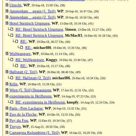
Utrecht
,
WP
, 29-Sep-18, 15:00 Uhr, (38)
Amsterdam ... again (1. Teil)
,
WP
, 29-Sep-18, 16:47 Uhr, (39)
Amsterdam ... again (2. Teil)
,
WP
, 29-Sep-18, 16:56 Uhr, (40)
Hotel Steirisch Ursprung
,
WP
, 13-Dez-18, 10:34 Uhr, (41)
RE: Hotel Steirisch Ursprung
,
Simon
, 13-Dez-18, 15:27 Uhr, (42)
RE: Hotel Steirisch Ursprung
,
McMac83
, 16-Dez-18, 01:58 Uhr, (43)
RE:
,
WP
, 19-Dez-18, 06:57 Uhr, (44)
RE:
,
michael86
, 19-Dez-18, 13:20 Uhr, (46)
Wolfgangsee
,
WP
, 19-Dez-18, 11:14 Uhr, (45)
RE: Wolfgangsee
,
Kuggy
, 19-Dez-18, 13:44 Uhr, (47)
RE:
,
WP
, 19-Dez-18, 15:17 Uhr, (48)
Hallstatt (2. Teil)
,
WP
, 20-Dez-18, 08:40 Uhr, (49)
RE: Hallstatt (2. Teil)
,
michael86
, 20-Dez-18, 10:34 Uhr, (50)
Köln
,
WP
, 18-Mar-19, 15:28 Uhr, (51)
Wien (5. Teil) Donauturm
,
WP
, 17-Jul-19, 12:31 Uhr, (52)
experimenta in Heilbronn
,
WP
, 14-Aug-19, 07:23 Uhr, (53)
RE: experimenta in Heilbronn
,
knopfy
, 14-Aug-19, 12:24 Uhr, (54)
Paris - Pere Lachaise
,
WP
, 26-Sep-19, 13:32 Uhr, (55)
Zoo de la Fleche
,
WP
, 10-Okt-19, 12:55 Uhr, (56)
Puy du Fou
,
WP
, 12-Dez-19, 10:34 Uhr, (57)
Troyes
,
WP
, 15-Aug-21, 18:50 Uhr, (58)
Cartagena Kolumbien (1. Teil)
,
WP
, 10-Jan-22, 16:29 Uhr, (59)