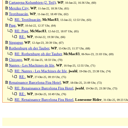
Cartagena Kolumbien (2. Teil)
,
WP
, 10-Jan-22, 16:36 Uhr, (60)
Mexiko City
,
WP
, 11-Jan-22, 18:36 Uhr, (61)
Teotihuacán
,
WP
, 11-Jan-22, 18:49 Uhr, (62)
RE: Teotihuacán
,
McMac83
, 13-Jan-22, 12:53 Uhr, (63)
Prag
,
WP
, 10-Jul-22, 12:37 Uhr, (64)
RE: Prag
,
McMac83
, 12-Jul-22, 18:07 Uhr, (65)
RE:
,
WP
, 19-Jul-22, 19:38 Uhr, (66)
Singapur
,
WP
, 12-Apr-23, 20:39 Uhr, (67)
Rothenburg ob der Tauber
,
WP
, 15-Okt-23, 11:37 Uhr, (68)
RE: Rothenburg ob der Tauber
,
McMac83
, 06-Nov-23, 21:03 Uhr, (69)
Chicago
,
WP
, 02-Jan-25, 18:33 Uhr, (70)
Nantes - Les Machines de Iile
,
WP
, 16-Sep-25, 12:55 Uhr, (71)
RE: Nantes - Les Machines de Iile
,
jwahl
, 19-Okt-25, 23:38 Uhr, (74)
RE:
,
WP
, 27-Okt-25, 09:19 Uhr, (75)
Renaissance Barcelona Fira Hotel
,
WP
, 18-Okt-25, 21:09 Uhr, (72)
RE: Renaissance Barcelona Fira Hotel
,
jwahl
, 19-Okt-25, 23:38 Uhr, (73)
RE:
,
WP
, 28-Okt-25, 10:49 Uhr, (76)
RE: Renaissance Barcelona Fira Hotel
,
Lonesome Rider
, 31-Okt-25, 09:23 Uhr