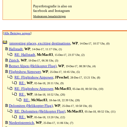
Payerfotografie is also on
facebook and Instagram
Moderatoren benachrichtigen
[
Alle Beiträge zeigen
]
interesting places, exciting destinations
,
WP
, 14-Dez-17, 10:57 Uhr, (0)
Hallstadt
,
WP
, 14-Dez-17, 11:17 Uhr, (1)
RE: Hallstadt
,
McMac83
, 15-Dez-17, 23:37 Uhr, (2)
Zürich
,
WP
, 19-Dez-17, 06:36 Uhr, (3)
Berner Alpen (Helikopter Flug)
,
WP
, 19-Dez-17, 08:38 Uhr, (4)
Flightshow Airpower
,
WP
, 25-Dez-17, 10:45 Uhr, (5)
RE: Flightshow Airpower
,
JPeschel
, 28-Dez-17, 13:21 Uhr, (8)
RE:
,
WP
, 02-Jan-18, 20:11 Uhr, (9)
RE: Flightshow Airpower
,
McMac83
, 05-Jan-18, 00:50 Uhr, (10)
RE:
,
WP
, 18-Jan-18, 10:52 Uhr, (26)
RE:
,
McMac83
, 18-Jan-18, 22:39 Uhr, (28)
Dolomiten (Helikopter Flug)
,
WP
, 25-Dez-17, 10:58 Uhr, (6)
RE: Dolomiten (Helikopter Flug)
,
McMac83
, 05-Jan-18, 00:52 Uhr, (11)
RE:
,
WP
, 05-Jan-18, 13:20 Uhr, (12)
Niederösterreich
,
WP
, 25-Dez-17, 11:06 Uhr, (7)