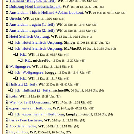
Thailand - Bangkok (3. Teil)
,
WP
, 17-Apr-18, 14:00 Uhr, (35)
Duisburg Nord Landschaftspark
,
WP
, 18-Apr-18, 06:27 Uhr, (36)
Amsterdam: This is Holland + A'dam Lookout
,
WP
, 08-Mai-18, 09:17 Uhr, (37)
Utrecht
,
WP
, 29-Sep-18, 15:00 Uhr, (38)
Amsterdam ... again (1. Teil)
,
WP
, 29-Sep-18, 16:47 Uhr, (39)
Amsterdam ... again (2. Teil)
,
WP
, 29-Sep-18, 16:56 Uhr, (40)
Hotel Steirisch Ursprung
,
WP
, 13-Dez-18, 10:34 Uhr, (41)
RE: Hotel Steirisch Ursprung
,
Simon
, 13-Dez-18, 15:27 Uhr, (42)
RE: Hotel Steirisch Ursprung
,
McMac83
, 16-Dez-18, 01:58 Uhr, (43)
RE:
,
WP
, 19-Dez-18, 06:57 Uhr, (44)
RE:
,
michael86
, 19-Dez-18, 13:20 Uhr, (46)
Wolfgangsee
,
WP
, 19-Dez-18, 11:14 Uhr, (45)
RE: Wolfgangsee
,
Kuggy
, 19-Dez-18, 13:44 Uhr, (47)
RE:
,
WP
, 19-Dez-18, 15:17 Uhr, (48)
Hallstatt (2. Teil)
,
WP
, 20-Dez-18, 08:40 Uhr, (49)
RE: Hallstatt (2. Teil)
,
michael86
, 20-Dez-18, 10:34 Uhr, (50)
Köln
,
WP
, 18-Mar-19, 15:28 Uhr, (51)
Wien (5. Teil) Donauturm
,
WP
, 17-Jul-19, 12:31 Uhr, (52)
experimenta in Heilbronn
,
WP
, 14-Aug-19, 07:23 Uhr, (53)
RE: experimenta in Heilbronn
,
knopfy
, 14-Aug-19, 12:24 Uhr, (54)
Paris - Pere Lachaise
,
WP
, 26-Sep-19, 13:32 Uhr, (55)
Zoo de la Fleche
,
WP
, 10-Okt-19, 12:55 Uhr, (56)
Puy du Fou
,
WP
, 12-Dez-19, 10:34 Uhr, (57)