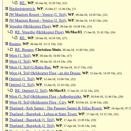
RE:
,
WP
, 05-Jan-18, 13:20 Uhr, (12)
Niederösterreich
,
WP
, 25-Dez-17, 11:06 Uhr, (7)
JW Marriott Resort - Venice (1. Teil)
,
WP
, 06-Jan-18, 14:30 Uhr, (13)
JW Marriott Resort - Venice (2. Teil)
,
WP
, 06-Jan-18, 14:42 Uhr, (14)
Venedig (Helikopter Flug)
,
WP
, 06-Jan-18, 14:58 Uhr, (15)
RE: Venedig (Helikopter Flug)
,
McMac83
, 17-Jan-18, 21:42 Uhr, (24)
RE:
,
WP
, 18-Jan-18, 10:54 Uhr, (27)
Burano
,
WP
, 06-Jan-18, 15:11 Uhr, (16)
RE: Burano
,
Christian Ahuis
, 09-Jan-18, 11:00 Uhr, (20)
Wien (1. Teil)
,
WP
, 06-Jan-18, 16:00 Uhr, (17)
Wien (2. Teil)
,
WP
, 06-Jan-18, 16:14 Uhr, (18)
Wien (3. Teil) U-Bahn Bau
,
WP
, 06-Jan-18, 16:17 Uhr, (19)
Wien (4. Teil) Helikopter Flug - an der Donau
,
WP
, 12-Jan-18, 14:59 Uhr, (21)
Osttirol (1. Teil)
,
WP
, 12-Jan-18, 15:06 Uhr, (22)
Osttirol (2. Teil)
,
WP
, 12-Jan-18, 15:10 Uhr, (23)
RE: Osttirol (2. Teil)
,
McMac83
, 17-Jan-18, 21:52 Uhr, (25)
Wien (5. Teil) Helikopter Flug - Außenbezirke
,
WP
, 03-Feb-18, 12:40 Uhr, (29)
Wien (6. Teil) Helikopter Flug - City
,
WP
, 03-Feb-18, 12:49 Uhr, (30)
Thailand - Koh Samui - The Passage Samui & Villas Resort
,
WP
, 16-Apr-18, 07:2
Thailand - Bangkok - Lebua at State Tower
,
WP
, 17-Apr-18, 12:12 Uhr, (32)
Thailand - Bangkok (1. Teil)
,
WP
, 17-Apr-18, 13:39 Uhr, (33)
Thailand - Bangkok (2. Teil)
,
WP
, 17-Apr-18, 13:45 Uhr, (34)