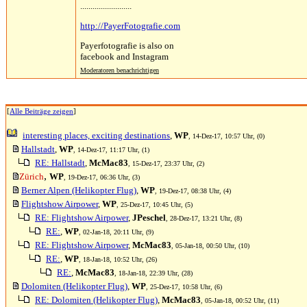
.........................
http://PayerFotografie.com
Payerfotografie is also on
facebook and Instagram
Moderatoren benachrichtigen
[
Alle Beiträge zeigen
]
interesting places, exciting destinations
,
WP
, 14-Dez-17, 10:57 Uhr, (0)
Hallstadt
,
WP
, 14-Dez-17, 11:17 Uhr, (1)
RE: Hallstadt
,
McMac83
, 15-Dez-17, 23:37 Uhr, (2)
,
Zürich
WP
, 19-Dez-17, 06:36 Uhr, (3)
Berner Alpen (Helikopter Flug)
,
WP
, 19-Dez-17, 08:38 Uhr, (4)
Flightshow Airpower
,
WP
, 25-Dez-17, 10:45 Uhr, (5)
RE: Flightshow Airpower
,
JPeschel
, 28-Dez-17, 13:21 Uhr, (8)
RE:
,
WP
, 02-Jan-18, 20:11 Uhr, (9)
RE: Flightshow Airpower
,
McMac83
, 05-Jan-18, 00:50 Uhr, (10)
RE:
,
WP
, 18-Jan-18, 10:52 Uhr, (26)
RE:
,
McMac83
, 18-Jan-18, 22:39 Uhr, (28)
Dolomiten (Helikopter Flug)
,
WP
, 25-Dez-17, 10:58 Uhr, (6)
RE: Dolomiten (Helikopter Flug)
,
McMac83
, 05-Jan-18, 00:52 Uhr, (11)