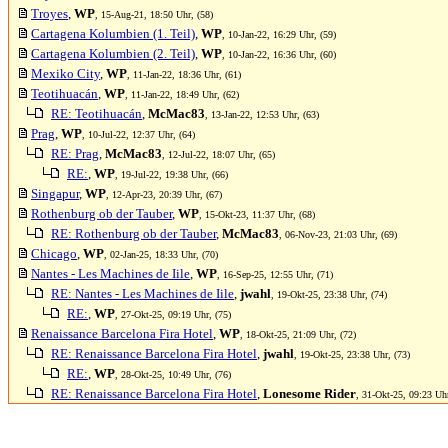
Troyes
,
WP
, 15-Aug-21, 18:50 Uhr, (58)
Cartagena Kolumbien (1. Teil)
,
WP
, 10-Jan-22, 16:29 Uhr, (59)
Cartagena Kolumbien (2. Teil)
,
WP
, 10-Jan-22, 16:36 Uhr, (60)
Mexiko City
,
WP
, 11-Jan-22, 18:36 Uhr, (61)
Teotihuacán
,
WP
, 11-Jan-22, 18:49 Uhr, (62)
RE: Teotihuacán
,
McMac83
, 13-Jan-22, 12:53 Uhr, (63)
Prag
,
WP
, 10-Jul-22, 12:37 Uhr, (64)
RE: Prag
,
McMac83
, 12-Jul-22, 18:07 Uhr, (65)
RE:
,
WP
, 19-Jul-22, 19:38 Uhr, (66)
Singapur
,
WP
, 12-Apr-23, 20:39 Uhr, (67)
Rothenburg ob der Tauber
,
WP
, 15-Okt-23, 11:37 Uhr, (68)
RE: Rothenburg ob der Tauber
,
McMac83
, 06-Nov-23, 21:03 Uhr, (69)
Chicago
,
WP
, 02-Jan-25, 18:33 Uhr, (70)
Nantes - Les Machines de Iile
,
WP
, 16-Sep-25, 12:55 Uhr, (71)
RE: Nantes - Les Machines de Iile
,
jwahl
, 19-Okt-25, 23:38 Uhr, (74)
RE:
,
WP
, 27-Okt-25, 09:19 Uhr, (75)
Renaissance Barcelona Fira Hotel
,
WP
, 18-Okt-25, 21:09 Uhr, (72)
RE: Renaissance Barcelona Fira Hotel
,
jwahl
, 19-Okt-25, 23:38 Uhr, (73)
RE:
,
WP
, 28-Okt-25, 10:49 Uhr, (76)
RE: Renaissance Barcelona Fira Hotel
,
Lonesome Rider
, 31-Okt-25, 09:23 Uhr