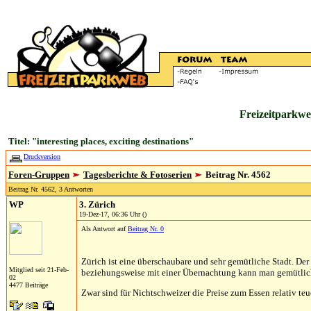
Freizeitparkwe
Titel: "interesting places, exciting destinations"
Druckversion
Foren-Gruppen
Tagesberichte & Fotoserien
Beitrag Nr. 4562
Beitrag Nr. 4562, 3 Antworten
WP
3. Zürich
19-Dez-17, 06:36 Uhr ()
Als Antwort auf
Beitrag Nr. 0
Zürich ist eine überschaubare und sehr gemütliche Stadt. Der
Mitglied seit 21-Feb-
beziehungsweise mit einer Übernachtung kann man gemütlich
02
4477 Beiträge
Zwar sind für Nichtschweizer die Preise zum Essen relativ te