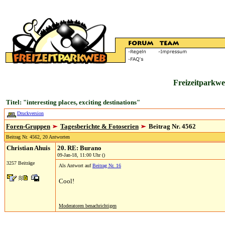
Freizeitparkwe
Titel: "interesting places, exciting destinations"
Druckversion
Foren-Gruppen
Tagesberichte & Fotoserien
Beitrag Nr. 4562
Beitrag Nr. 4562, 20 Antworten
Christian Ahuis
20. RE: Burano
09-Jan-18, 11:00 Uhr ()
3257 Beiträge
Als Antwort auf
Beitrag Nr. 16
Cool!
Moderatoren benachrichtigen