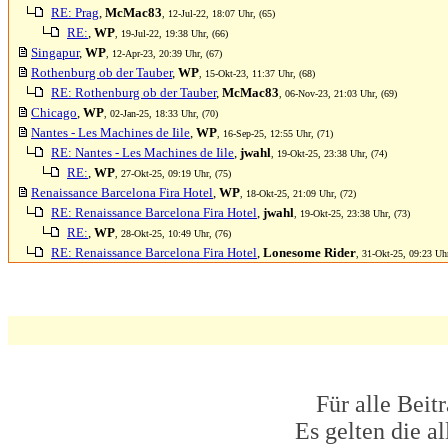
RE: Prag
,
McMac83
, 12-Jul-22, 18:07 Uhr, (65)
RE:
,
WP
, 19-Jul-22, 19:38 Uhr, (66)
Singapur
,
WP
, 12-Apr-23, 20:39 Uhr, (67)
Rothenburg ob der Tauber
,
WP
, 15-Okt-23, 11:37 Uhr, (68)
RE: Rothenburg ob der Tauber
,
McMac83
, 06-Nov-23, 21:03 Uhr, (69)
Chicago
,
WP
, 02-Jan-25, 18:33 Uhr, (70)
Nantes - Les Machines de Iile
,
WP
, 16-Sep-25, 12:55 Uhr, (71)
RE: Nantes - Les Machines de Iile
,
jwahl
, 19-Okt-25, 23:38 Uhr, (74)
RE:
,
WP
, 27-Okt-25, 09:19 Uhr, (75)
Renaissance Barcelona Fira Hotel
,
WP
, 18-Okt-25, 21:09 Uhr, (72)
RE: Renaissance Barcelona Fira Hotel
,
jwahl
, 19-Okt-25, 23:38 Uhr, (73)
RE:
,
WP
, 28-Okt-25, 10:49 Uhr, (76)
RE: Renaissance Barcelona Fira Hotel
,
Lonesome Rider
, 31-Okt-25, 09:23 Uhr
Für alle Beit
Es gelten die 