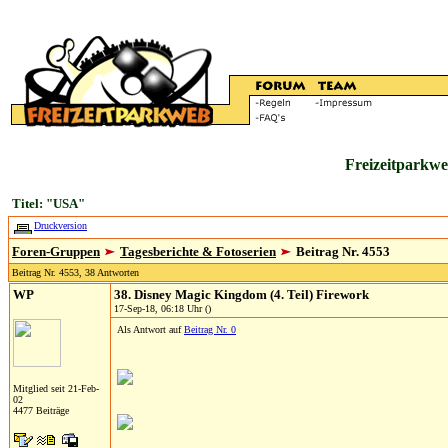
Freizeitparkwe
Titel: "USA"
Druckversion
Foren-Gruppen
Tagesberichte & Fotoserien
Beitrag Nr. 4553
Beitrag Nr. 4553, 38 Antworten
WP
38. Disney Magic Kingdom (4. Teil) Firework
17-Sep-18, 06:18 Uhr ()
Als Antwort auf
Beitrag Nr. 0
Mitglied seit 21-Feb-
02
4477 Beiträge