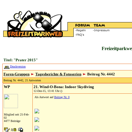
Freizeitparkwe
Titel: "Prater 2015"
Druckversion
Foren-Gruppen
Tagesberichte & Fotoserien
Beitrag Nr. 4442
Beitrag Nr. 4442, 21 Antworten
WP
21. Wind-O-Bona: Indoor Skydiving
12-Dez-15, 13:41 Uhr ()
Als Antwort auf
Beitrag Nr. 0
Mitglied seit 21-Feb-
02
4477 Beiträge