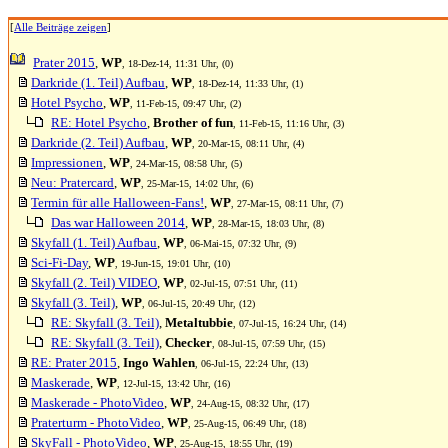
[
Alle Beiträge zeigen
]
Prater 2015
,
WP
, 18-Dez-14, 11:31 Uhr, (0)
Darkride (1. Teil) Aufbau
,
WP
, 18-Dez-14, 11:33 Uhr, (1)
Hotel Psycho
,
WP
, 11-Feb-15, 09:47 Uhr, (2)
RE: Hotel Psycho
,
Brother of fun
, 11-Feb-15, 11:16 Uhr, (3)
Darkride (2. Teil) Aufbau
,
WP
, 20-Mar-15, 08:11 Uhr, (4)
Impressionen
,
WP
, 24-Mar-15, 08:58 Uhr, (5)
Neu: Pratercard
,
WP
, 25-Mar-15, 14:02 Uhr, (6)
Termin für alle Halloween-Fans!
,
WP
, 27-Mar-15, 08:11 Uhr, (7)
Das war Halloween 2014
,
WP
, 28-Mar-15, 18:03 Uhr, (8)
Skyfall (1. Teil) Aufbau
,
WP
, 06-Mai-15, 07:32 Uhr, (9)
Sci-Fi-Day
,
WP
, 19-Jun-15, 19:01 Uhr, (10)
Skyfall (2. Teil) VIDEO
,
WP
, 02-Jul-15, 07:51 Uhr, (11)
Skyfall (3. Teil)
,
WP
, 06-Jul-15, 20:49 Uhr, (12)
RE: Skyfall (3. Teil)
,
Metaltubbie
, 07-Jul-15, 16:24 Uhr, (14)
RE: Skyfall (3. Teil)
,
Checker
, 08-Jul-15, 07:59 Uhr, (15)
RE: Prater 2015
,
Ingo Wahlen
, 06-Jul-15, 22:24 Uhr, (13)
Maskerade
,
WP
, 12-Jul-15, 13:42 Uhr, (16)
Maskerade - PhotoVideo
,
WP
, 24-Aug-15, 08:32 Uhr, (17)
Praterturm - PhotoVideo
,
WP
, 25-Aug-15, 06:49 Uhr, (18)
SkyFall - PhotoVideo
,
WP
, 25-Aug-15, 18:55 Uhr, (19)