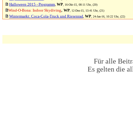
Halloween 2015 - Programm
,
WP
, 16-Okt-15, 08:11 Uhr, (20)
,
Wind-O-Bona: Indoor Skydiving
WP
, 12-Dez-15, 13:41 Uhr, (21)
Wintermarkt: Coca-Cola-Truck und Riesenrad
,
WP
, 24-Jan-16, 10:22 Uhr, (22)
Für alle Beit
Es gelten die 