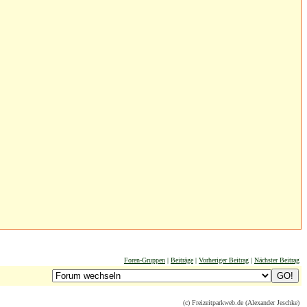
Foren-Gruppen
|
Beiträge
|
Vorheriger Beitrag
|
Nächster Beitrag
(c) Freizeitparkweb.de (Alexander Jeschke)