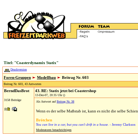
Titel: "Coasterdynamix Statix"
Druckversion
Foren-Gruppen
Modellbau
Beitrag Nr. 603
Beitrag Nr. 603, 43 Antworten
BerndDasBrot
43. RE: Statix jetzt bei Coastershop
13-Dez-07, 20:35 Uhr ()
3158 Beiträge
Als Antwort auf
Beitrag Nr. 38
Wenn es der selbe Maßstab ist, kann es nicht die selbe Schien
Brötchen
You can live in a car, but you can't drift in a house.
- Jeremy Clarkson
Moderatoren benachrichtigen