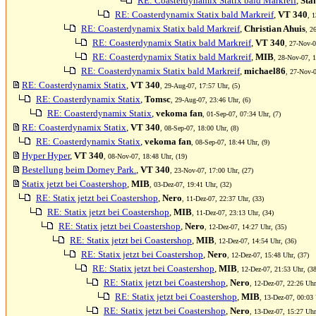
RE: Coasterdynamix Statix bald Markreif
,
Sta
RE: Coasterdynamix Statix bald Markreif
,
VT 340
, 
RE: Coasterdynamix Statix bald Markreif
,
Christian Ahuis
, 2
RE: Coasterdynamix Statix bald Markreif
,
VT 340
, 27-Nov-0
RE: Coasterdynamix Statix bald Markreif
,
MIB
, 28-Nov-07, 1
RE: Coasterdynamix Statix bald Markreif
,
michael86
, 27-Nov-0
RE: Coasterdynamix Statix
,
VT 340
, 29-Aug-07, 17:57 Uhr, (5)
RE: Coasterdynamix Statix
,
Tomsc
, 29-Aug-07, 23:46 Uhr, (6)
RE: Coasterdynamix Statix
,
vekoma fan
, 01-Sep-07, 07:34 Uhr, (7)
RE: Coasterdynamix Statix
,
VT 340
, 08-Sep-07, 18:00 Uhr, (8)
RE: Coasterdynamix Statix
,
vekoma fan
, 08-Sep-07, 18:44 Uhr, (9)
Hyper Hyper
,
VT 340
, 08-Nov-07, 18:48 Uhr, (19)
Bestellung beim Dorney Park.
,
VT 340
, 23-Nov-07, 17:00 Uhr, (27)
Statix jetzt bei Coastershop
,
MIB
, 03-Dez-07, 19:41 Uhr, (32)
RE: Statix jetzt bei Coastershop
,
Nero
, 11-Dez-07, 22:37 Uhr, (33)
RE: Statix jetzt bei Coastershop
,
MIB
, 11-Dez-07, 23:13 Uhr, (34)
RE: Statix jetzt bei Coastershop
,
Nero
, 12-Dez-07, 14:27 Uhr, (35)
RE: Statix jetzt bei Coastershop
,
MIB
, 12-Dez-07, 14:54 Uhr, (36)
RE: Statix jetzt bei Coastershop
,
Nero
, 12-Dez-07, 15:48 Uhr, (37)
RE: Statix jetzt bei Coastershop
,
MIB
, 12-Dez-07, 21:53 Uhr, (38
RE: Statix jetzt bei Coastershop
,
Nero
, 12-Dez-07, 22:26 Uhr
RE: Statix jetzt bei Coastershop
,
MIB
, 13-Dez-07, 00:03 
RE: Statix jetzt bei Coastershop
,
Nero
, 13-Dez-07, 15:27 Uhr