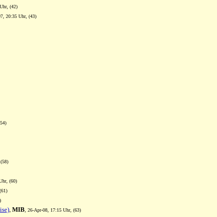
Uhr, (42)
07, 20:35 Uhr, (43)
(54)
 (58)
Uhr, (60)
(61)
)
ise)
,
MIB
, 26-Apr-08, 17:15 Uhr, (63)