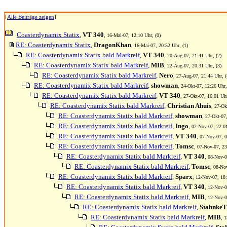
[
Alle Beiträge zeigen
]
Coasterdynamix Statix
,
VT 340
, 16-Mai-07, 12:10 Uhr, (0)
RE: Coasterdynamix Statix
,
DragonKhan
, 16-Mai-07, 20:52 Uhr, (1)
RE: Coasterdynamix Statix bald Markreif
,
VT 340
, 20-Aug-07, 21:41 Uhr, (2)
RE: Coasterdynamix Statix bald Markreif
,
MIB
, 22-Aug-07, 20:31 Uhr, (3)
RE: Coasterdynamix Statix bald Markreif
,
Nero
, 27-Aug-07, 21:44 Uhr, (
RE: Coasterdynamix Statix bald Markreif
,
showman
, 24-Okt-07, 12:26 Uhr,
RE: Coasterdynamix Statix bald Markreif
,
VT 340
, 27-Okt-07, 16:01 Uhr
RE: Coasterdynamix Statix bald Markreif
,
Christian Ahuis
, 27-Ok
RE: Coasterdynamix Statix bald Markreif
,
showman
, 27-Okt-07
RE: Coasterdynamix Statix bald Markreif
,
Ingo
, 02-Nov-07, 22:01
RE: Coasterdynamix Statix bald Markreif
,
VT 340
, 07-Nov-07, 0
RE: Coasterdynamix Statix bald Markreif
,
Tomsc
, 07-Nov-07, 23
RE: Coasterdynamix Statix bald Markreif
,
VT 340
, 08-Nov-0
RE: Coasterdynamix Statix bald Markreif
,
Tomsc
, 08-No
RE: Coasterdynamix Statix bald Markreif
,
Sparx
, 12-Nov-07, 18:
RE: Coasterdynamix Statix bald Markreif
,
VT 340
, 12-Nov-0
RE: Coasterdynamix Statix bald Markreif
,
MIB
, 12-Nov-0
RE: Coasterdynamix Statix bald Markreif
,
Stahnke
RE: Coasterdynamix Statix bald Markreif
,
MIB
, 