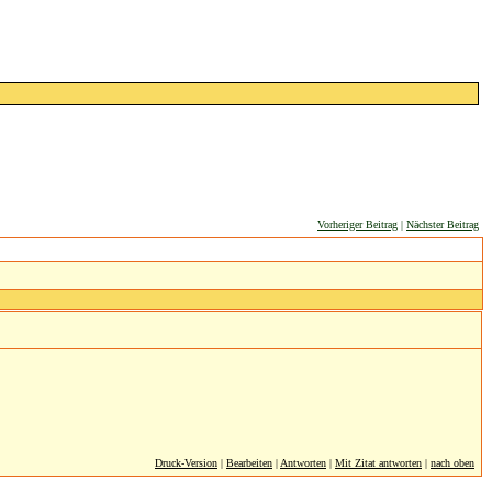
Vorheriger Beitrag
|
Nächster Beitrag
Druck-Version
|
Bearbeiten
|
Antworten
|
Mit Zitat antworten
|
nach oben