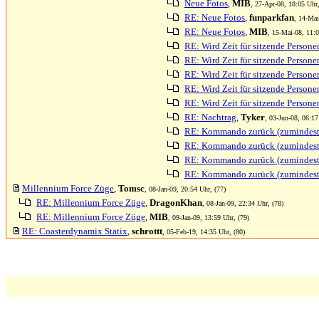
Neue Fotos
,
MIB
, 27-Apr-08, 18:05 Uhr,
RE: Neue Fotos
,
funparkfan
, 14-Mai
RE: Neue Fotos
,
MIB
, 15-Mai-08, 11:0
RE: Wird Zeit für sitzende Persone
RE: Wird Zeit für sitzende Persone
RE: Wird Zeit für sitzende Persone
RE: Wird Zeit für sitzende Persone
RE: Wird Zeit für sitzende Persone
RE: Nachtrag
,
Tyker
, 03-Jun-08, 06:17
RE: Kommando zurück (zumindest 
RE: Kommando zurück (zumindest 
RE: Kommando zurück (zumindest 
RE: Kommando zurück (zumindest 
Millennium Force Züge
,
Tomsc
, 08-Jan-09, 20:54 Uhr, (77)
RE: Millennium Force Züge
,
DragonKhan
, 08-Jan-09, 22:34 Uhr, (78)
RE: Millennium Force Züge
,
MIB
, 09-Jan-09, 13:59 Uhr, (79)
RE: Coasterdynamix Statix
,
schrottt
, 05-Feb-19, 14:35 Uhr, (80)