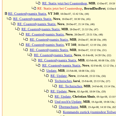
RE: Statix jetzt bei Coastershop
,
MIB
, 13-Dez-07, 19:59 
,
RE: Statix jetzt bei Coastershop
BerndDasBrot
, 13-Dez-
RE: Coasterdynamix Statix
,
VT 340
, 18-Dez-07, 15:42 Uhr, (44)
RE: Coasterdynamix Statix
,
Nero
, 18-Dez-07, 18:30 Uhr, (45)
RE: Coasterdynamix Statix
,
Nero
, 28-Dez-07, 21:14 Uhr, (46)
RE: Coasterdynamix Statix
,
MIB
, 28-Dez-07, 21:53 Uhr, (47)
RE: Coasterdynamix Statix
,
Nero
, 28-Dez-07, 23:51 Uhr, (48)
RE: Coasterdynamix Statix
,
MIB
, 29-Dez-07, 00:38 Uhr, (49)
RE: Coasterdynamix Statix
,
VT 340
, 30-Dez-07, 12:19 Uhr, (50)
RE: Coasterdynamix Statix
,
MIB
, 30-Dez-07, 13:12 Uhr, (51)
RE: Coasterdynamix Statix
,
Nero
, 01-Feb-08, 14:39 Uhr, (52)
RE: Coasterdynamix Statix
,
MIB
, 02-Feb-08, 00:08 Uhr, (53)
RE: Coasterdynamix Statix
,
Nero
, 02-Feb-08, 12:12 Uhr, 
Update
,
MIB
, 22-Feb-08, 18:08 Uhr, (55)
RE: Update
,
Nero
, 22-Feb-08, 23:53 Uhr, (56)
Technisches
,
larsi
, 23-Feb-08, 23:13 Uhr, (57)
RE: Technisches
,
MIB
, 24-Feb-08, 13:14 Uhr,
RE: Update
,
Nero
, 02-Apr-08, 18:04 Uhr, (59)
RE: Update
,
Christian Ahuis
, 09-Apr-08, 13:10 
Und noch'n Update
,
MIB
, 19-Apr-08, 19:06 Uhr, 
Überraschung
,
MIB
, 23-Apr-08, 14:10 Uhr, (62
Kommando zurück (zumindest Teilwe