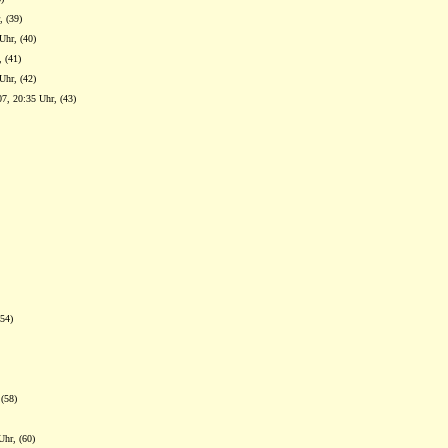
, (39)
Uhr, (40)
, (41)
Uhr, (42)
07, 20:35 Uhr, (43)
(54)
 (58)
Uhr, (60)