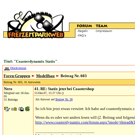
Titel: "Coasterdynamix Statix"
Druckversion
Foren-Gruppen
Modellbau
Beitrag Nr. 603
Beitrag Nr. 603, 41 Antworten
Nero
41. RE: Statix jetzt bei Coastershop
Mitglied seit 18-Jun-
13-Dez-07, 15:27 Uhr ()
05
Als Antwort auf
Beitrag Nr. 38
51 Beiträge
So ich bin jetzt etwas verwirrt. Ich habe auf coasterdynmai
Wenn du es oder wer anders lesen will (2. Beitrag und folgend
http://www.coasterdynamix.com/forum.aspx?mode=thread
____________________________