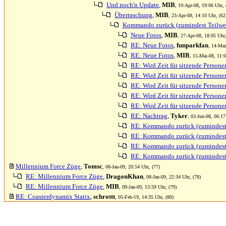
Und noch'n Update
,
MIB
, 19-Apr-08, 19:06 Uhr, 
Überraschung
,
MIB
, 23-Apr-08, 14:10 Uhr, (62
Kommando zurück (zumindest Teilwe
Neue Fotos
,
MIB
, 27-Apr-08, 18:05 Uhr,
RE: Neue Fotos
,
funparkfan
, 14-Mai
RE: Neue Fotos
,
MIB
, 15-Mai-08, 11:0
RE: Wird Zeit für sitzende Persone
RE: Wird Zeit für sitzende Persone
RE: Wird Zeit für sitzende Persone
RE: Wird Zeit für sitzende Persone
RE: Wird Zeit für sitzende Persone
RE: Nachtrag
,
Tyker
, 03-Jun-08, 06:17
RE: Kommando zurück (zumindest 
RE: Kommando zurück (zumindest 
RE: Kommando zurück (zumindest 
RE: Kommando zurück (zumindest 
Millennium Force Züge
,
Tomsc
, 08-Jan-09, 20:54 Uhr, (77)
RE: Millennium Force Züge
,
DragonKhan
, 08-Jan-09, 22:34 Uhr, (78)
RE: Millennium Force Züge
,
MIB
, 09-Jan-09, 13:59 Uhr, (79)
RE: Coasterdynamix Statix
,
schrottt
, 05-Feb-19, 14:35 Uhr, (80)