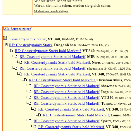
Wie sie sehen, sehen sie nichts.
Warum sie nichts sehen, werden sie gleich sehen.
Moderatoren benachrichtigen
[
Alle Beiträge zeigen
]
Coasterdynamix Statix
,
VT 340
, 16-Mai-07, 12:10 Uhr, (0)
RE: Coasterdynamix Statix
,
DragonKhan
, 16-Mai-07, 20:52 Uhr, (1)
RE: Coasterdynamix Statix bald Markreif
,
VT 340
, 20-Aug-07, 21:41 Uhr, (2)
RE: Coasterdynamix Statix bald Markreif
,
MIB
, 22-Aug-07, 20:31 Uhr, (3)
RE: Coasterdynamix Statix bald Markreif
,
Nero
, 27-Aug-07, 21:44 Uhr, (
RE: Coasterdynamix Statix bald Markreif
,
showman
, 24-Okt-07, 12:26 Uhr,
RE: Coasterdynamix Statix bald Markreif
,
VT 340
, 27-Okt-07, 16:01 Uhr
RE: Coasterdynamix Statix bald Markreif
,
Christian Ahuis
, 27-Ok
RE: Coasterdynamix Statix bald Markreif
,
showman
, 27-Okt-07
RE: Coasterdynamix Statix bald Markreif
,
Ingo
, 02-Nov-07, 22:01
RE: Coasterdynamix Statix bald Markreif
,
VT 340
, 07-Nov-07, 0
RE: Coasterdynamix Statix bald Markreif
,
Tomsc
, 07-Nov-07, 23
RE: Coasterdynamix Statix bald Markreif
,
VT 340
, 08-Nov-0
RE: Coasterdynamix Statix bald Markreif
,
Tomsc
, 08-No
RE: Coasterdynamix Statix bald Markreif
,
Sparx
, 12-Nov-07, 18:
RE: Coasterdynamix Statix bald Markreif
,
VT 340
, 12-Nov-0