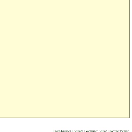
Foren-Gruppen
|
Beiträge
|
Vorheriger Beitrag
|
Nächster Beitrag