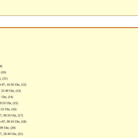
4)
 (10)
, (11)
t-07, 16:56 Uhr, (12)
, 22:40 Uhr, (13)
 Uhr, (14)
9:53 Uhr, (15)
:52 Uhr, (16)
7, 00:10 Uhr, (17)
v-07, 00:16 Uhr, (18)
09 Uhr, (20)
7, 20:44 Uhr, (21)