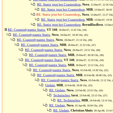
RE: Statix jetzt bei Coastershop
,
Nero
, 12-Dez-07, 22:26 Uhr
RE: Statix jetzt bei Coastershop
,
MIB
, 13-Dez-07, 00:03 
,
RE: Statix jetzt bei Coastershop
Nero
, 13-Dez-07, 15:27 Uhr
RE: Statix jetzt bei Coastershop
,
MIB
, 13-Dez-07, 19:59 
RE: Statix jetzt bei Coastershop
,
BerndDasBrot
, 13-Dez-
RE: Coasterdynamix Statix
,
VT 340
, 18-Dez-07, 15:42 Uhr, (44)
RE: Coasterdynamix Statix
,
Nero
, 18-Dez-07, 18:30 Uhr, (45)
RE: Coasterdynamix Statix
,
Nero
, 28-Dez-07, 21:14 Uhr, (46)
RE: Coasterdynamix Statix
,
MIB
, 28-Dez-07, 21:53 Uhr, (47)
RE: Coasterdynamix Statix
,
Nero
, 28-Dez-07, 23:51 Uhr, (48)
RE: Coasterdynamix Statix
,
MIB
, 29-Dez-07, 00:38 Uhr, (49)
RE: Coasterdynamix Statix
,
VT 340
, 30-Dez-07, 12:19 Uhr, (50)
RE: Coasterdynamix Statix
,
MIB
, 30-Dez-07, 13:12 Uhr, (51)
RE: Coasterdynamix Statix
,
Nero
, 01-Feb-08, 14:39 Uhr, (52)
RE: Coasterdynamix Statix
,
MIB
, 02-Feb-08, 00:08 Uhr, (53)
RE: Coasterdynamix Statix
,
Nero
, 02-Feb-08, 12:12 Uhr, 
Update
,
MIB
, 22-Feb-08, 18:08 Uhr, (55)
RE: Update
,
Nero
, 22-Feb-08, 23:53 Uhr, (56)
Technisches
,
larsi
, 23-Feb-08, 23:13 Uhr, (57)
RE: Technisches
,
MIB
, 24-Feb-08, 13:14 Uhr,
RE: Update
,
Nero
, 02-Apr-08, 18:04 Uhr, (59)
RE: Update
,
Christian Ahuis
, 09-Apr-08, 13:10 