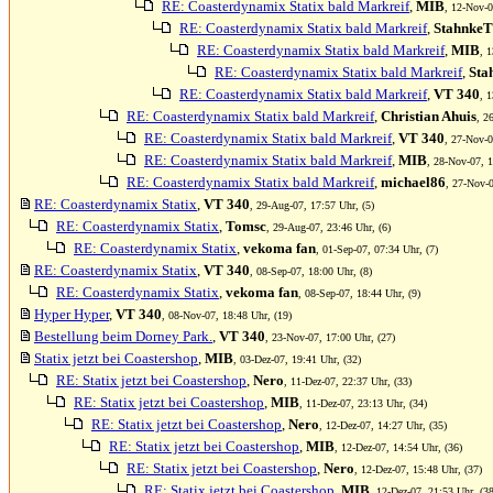
RE: Coasterdynamix Statix bald Markreif
,
MIB
, 12-Nov-0
RE: Coasterdynamix Statix bald Markreif
,
Stahnke
RE: Coasterdynamix Statix bald Markreif
,
MIB
, 
RE: Coasterdynamix Statix bald Markreif
,
Sta
RE: Coasterdynamix Statix bald Markreif
,
VT 340
, 
RE: Coasterdynamix Statix bald Markreif
,
Christian Ahuis
, 2
RE: Coasterdynamix Statix bald Markreif
,
VT 340
, 27-Nov-0
RE: Coasterdynamix Statix bald Markreif
,
MIB
, 28-Nov-07, 1
RE: Coasterdynamix Statix bald Markreif
,
michael86
, 27-Nov-0
RE: Coasterdynamix Statix
,
VT 340
, 29-Aug-07, 17:57 Uhr, (5)
RE: Coasterdynamix Statix
,
Tomsc
, 29-Aug-07, 23:46 Uhr, (6)
RE: Coasterdynamix Statix
,
vekoma fan
, 01-Sep-07, 07:34 Uhr, (7)
RE: Coasterdynamix Statix
,
VT 340
, 08-Sep-07, 18:00 Uhr, (8)
RE: Coasterdynamix Statix
,
vekoma fan
, 08-Sep-07, 18:44 Uhr, (9)
Hyper Hyper
,
VT 340
, 08-Nov-07, 18:48 Uhr, (19)
Bestellung beim Dorney Park.
,
VT 340
, 23-Nov-07, 17:00 Uhr, (27)
Statix jetzt bei Coastershop
,
MIB
, 03-Dez-07, 19:41 Uhr, (32)
RE: Statix jetzt bei Coastershop
,
Nero
, 11-Dez-07, 22:37 Uhr, (33)
RE: Statix jetzt bei Coastershop
,
MIB
, 11-Dez-07, 23:13 Uhr, (34)
RE: Statix jetzt bei Coastershop
,
Nero
, 12-Dez-07, 14:27 Uhr, (35)
RE: Statix jetzt bei Coastershop
,
MIB
, 12-Dez-07, 14:54 Uhr, (36)
RE: Statix jetzt bei Coastershop
,
Nero
, 12-Dez-07, 15:48 Uhr, (37)
RE: Statix jetzt bei Coastershop
,
MIB
, 12-Dez-07, 21:53 Uhr, (38