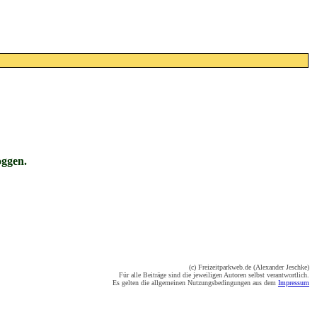
oggen.
(c) Freizeitparkweb.de (Alexander Jeschke)
Für alle Beiträge sind die jeweiligen Autoren selbst verantwortlich.
Es gelten die allgemeinen Nutzungsbedingungen aus dem
Impressum