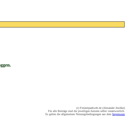
oggen.
(c) Freizeitparkweb.de (Alexander Jeschke)
Für alle Beiträge sind die jeweiligen Autoren selbst verantwortlich.
Es gelten die allgemeinen Nutzungsbedingungen aus dem
Impressum