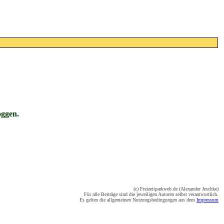
oggen.
(c) Freizeitparkweb.de (Alexander Jeschke)
Für alle Beiträge sind die jeweiligen Autoren selbst verantwortlich.
Es gelten die allgemeinen Nutzungsbedingungen aus dem
Impressum