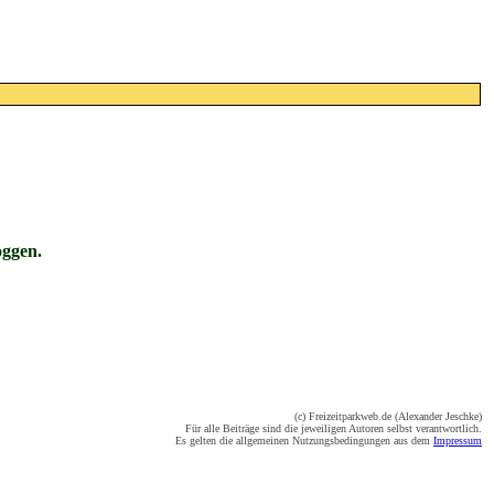
oggen.
(c) Freizeitparkweb.de (Alexander Jeschke)
Für alle Beiträge sind die jeweiligen Autoren selbst verantwortlich.
Es gelten die allgemeinen Nutzungsbedingungen aus dem
Impressum