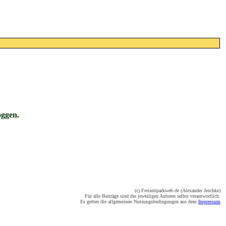
oggen.
(c) Freizeitparkweb.de (Alexander Jeschke)
Für alle Beiträge sind die jeweiligen Autoren selbst verantwortlich.
Es gelten die allgemeinen Nutzungsbedingungen aus dem
Impressum