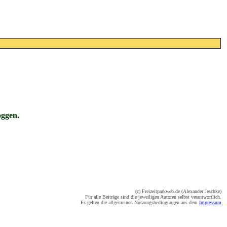
oggen.
(c) Freizeitparkweb.de (Alexander Jeschke)
Für alle Beiträge sind die jeweiligen Autoren selbst verantwortlich.
Es gelten die allgemeinen Nutzungsbedingungen aus dem
Impressum