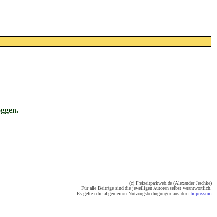
oggen.
(c) Freizeitparkweb.de (Alexander Jeschke)
Für alle Beiträge sind die jeweiligen Autoren selbst verantwortlich.
Es gelten die allgemeinen Nutzungsbedingungen aus dem
Impressum