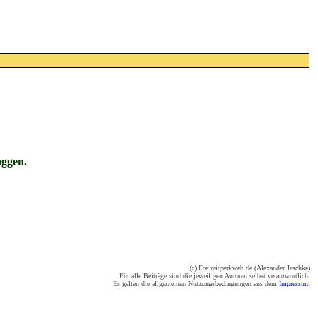
oggen.
(c) Freizeitparkweb.de (Alexander Jeschke)
Für alle Beiträge sind die jeweiligen Autoren selbst verantwortlich.
Es gelten die allgemeinen Nutzungsbedingungen aus dem
Impressum