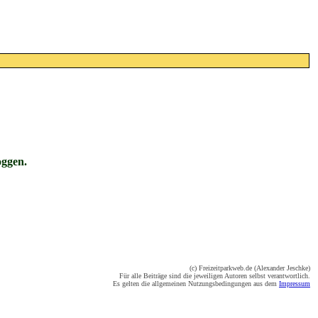
oggen.
(c) Freizeitparkweb.de (Alexander Jeschke)
Für alle Beiträge sind die jeweiligen Autoren selbst verantwortlich.
Es gelten die allgemeinen Nutzungsbedingungen aus dem
Impressum