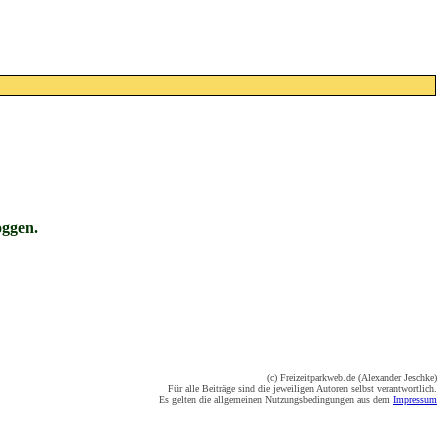
oggen.
(c) Freizeitparkweb.de (Alexander Jeschke)
Für alle Beiträge sind die jeweiligen Autoren selbst verantwortlich.
Es gelten die allgemeinen Nutzungsbedingungen aus dem
Impressum