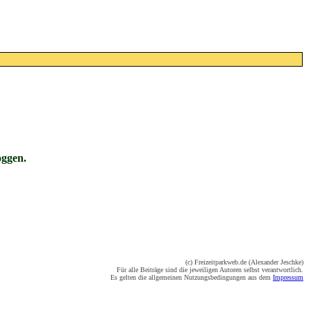
oggen.
(c) Freizeitparkweb.de (Alexander Jeschke)
Für alle Beiträge sind die jeweiligen Autoren selbst verantwortlich.
Es gelten die allgemeinen Nutzungsbedingungen aus dem
Impressum