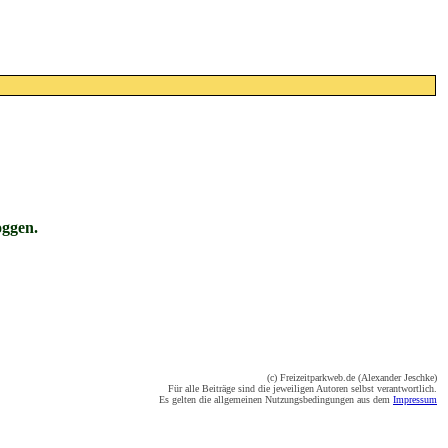
oggen.
(c) Freizeitparkweb.de (Alexander Jeschke)
Für alle Beiträge sind die jeweiligen Autoren selbst verantwortlich.
Es gelten die allgemeinen Nutzungsbedingungen aus dem
Impressum