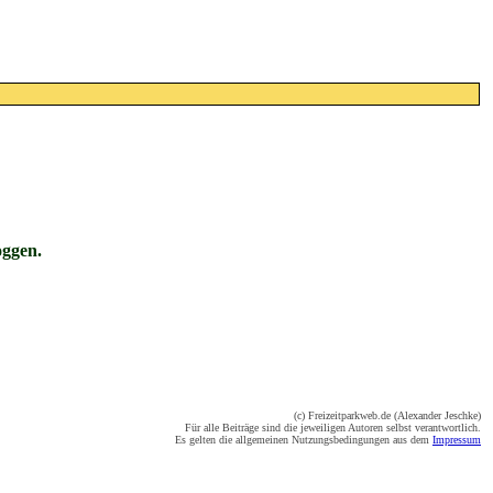
oggen.
(c) Freizeitparkweb.de (Alexander Jeschke)
Für alle Beiträge sind die jeweiligen Autoren selbst verantwortlich.
Es gelten die allgemeinen Nutzungsbedingungen aus dem
Impressum