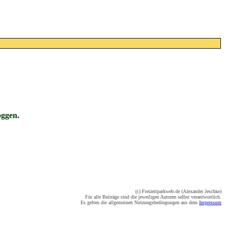
oggen.
(c) Freizeitparkweb.de (Alexander Jeschke)
Für alle Beiträge sind die jeweiligen Autoren selbst verantwortlich.
Es gelten die allgemeinen Nutzungsbedingungen aus dem
Impressum