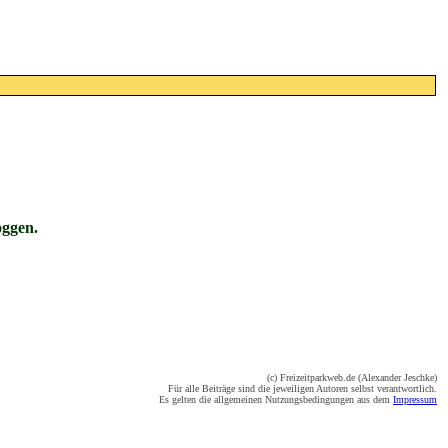
oggen.
(c) Freizeitparkweb.de (Alexander Jeschke)
Für alle Beiträge sind die jeweiligen Autoren selbst verantwortlich.
Es gelten die allgemeinen Nutzungsbedingungen aus dem
Impressum