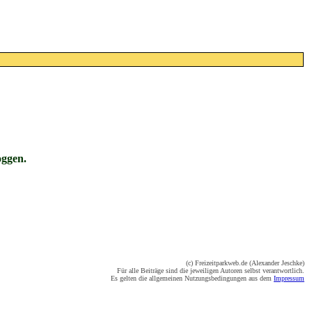
oggen.
(c) Freizeitparkweb.de (Alexander Jeschke)
Für alle Beiträge sind die jeweiligen Autoren selbst verantwortlich.
Es gelten die allgemeinen Nutzungsbedingungen aus dem
Impressum