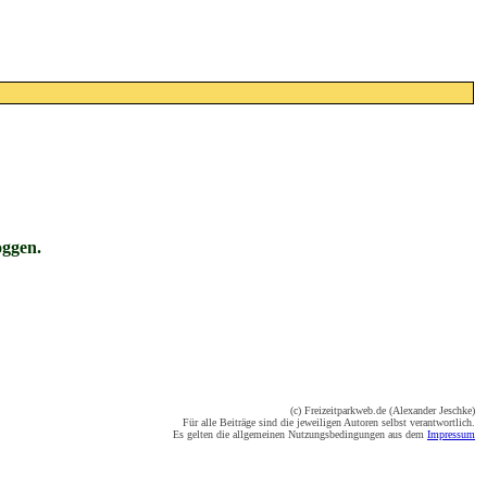
oggen.
(c) Freizeitparkweb.de (Alexander Jeschke)
Für alle Beiträge sind die jeweiligen Autoren selbst verantwortlich.
Es gelten die allgemeinen Nutzungsbedingungen aus dem
Impressum