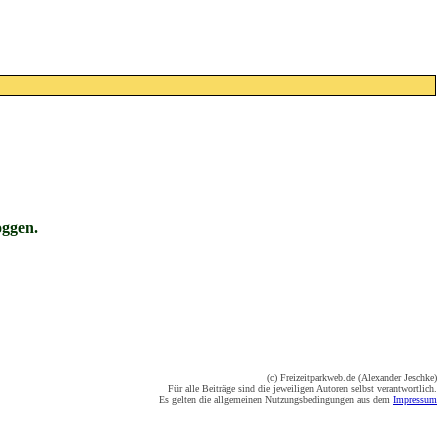
oggen.
(c) Freizeitparkweb.de (Alexander Jeschke)
Für alle Beiträge sind die jeweiligen Autoren selbst verantwortlich.
Es gelten die allgemeinen Nutzungsbedingungen aus dem
Impressum