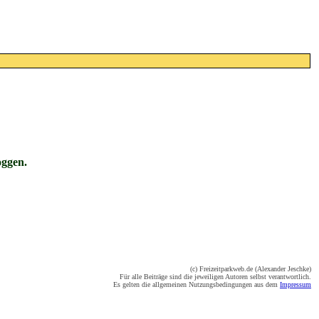
oggen.
(c) Freizeitparkweb.de (Alexander Jeschke)
Für alle Beiträge sind die jeweiligen Autoren selbst verantwortlich.
Es gelten die allgemeinen Nutzungsbedingungen aus dem
Impressum