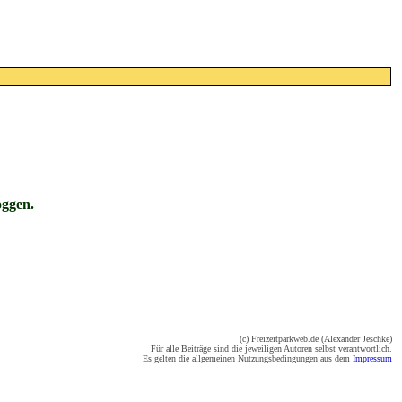
oggen.
(c) Freizeitparkweb.de (Alexander Jeschke)
Für alle Beiträge sind die jeweiligen Autoren selbst verantwortlich.
Es gelten die allgemeinen Nutzungsbedingungen aus dem
Impressum