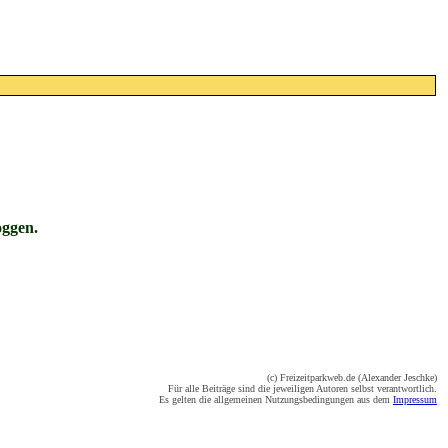
oggen.
(c) Freizeitparkweb.de (Alexander Jeschke)
Für alle Beiträge sind die jeweiligen Autoren selbst verantwortlich.
Es gelten die allgemeinen Nutzungsbedingungen aus dem
Impressum