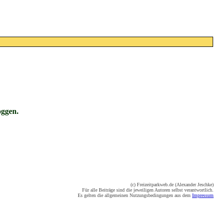
oggen.
(c) Freizeitparkweb.de (Alexander Jeschke)
Für alle Beiträge sind die jeweiligen Autoren selbst verantwortlich.
Es gelten die allgemeinen Nutzungsbedingungen aus dem
Impressum