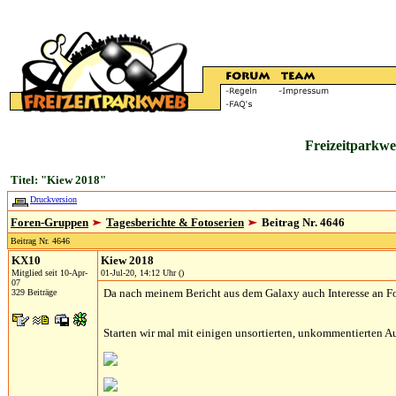
Freizeitparkwe
Titel: "Kiew 2018"
Druckversion
Foren-Gruppen
Tagesberichte & Fotoserien
Beitrag Nr. 4646
Beitrag Nr. 4646
KX10
Kiew 2018
Mitglied seit 10-Apr-
01-Jul-20, 14:12 Uhr ()
07
Da nach meinem Bericht aus dem Galaxy auch Interesse an Fot
329 Beiträge
Starten wir mal mit einigen unsortierten, unkommentierten