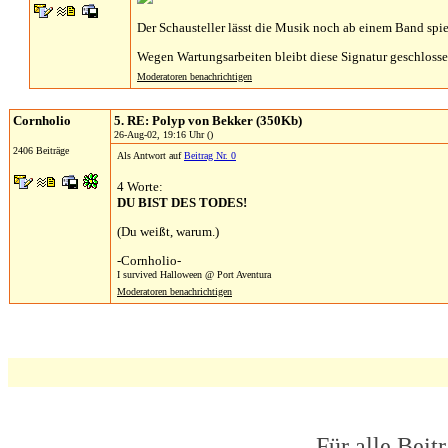
Der Schausteller lässt die Musik noch ab einem Band spie
Wegen Wartungsarbeiten bleibt diese Signatur geschlosse
Moderatoren benachrichtigen
Cornholio
5. RE: Polyp von Bekker (350Kb)
26-Aug-02, 19:16 Uhr ()
2406 Beiträge
Als Antwort auf
Beitrag Nr. 0
4 Worte:
DU BIST DES TODES!
(Du weißt, warum.)
-Cornholio-
I survived Halloween @ Port Aventura
Moderatoren benachrichtigen
Für alle Beit