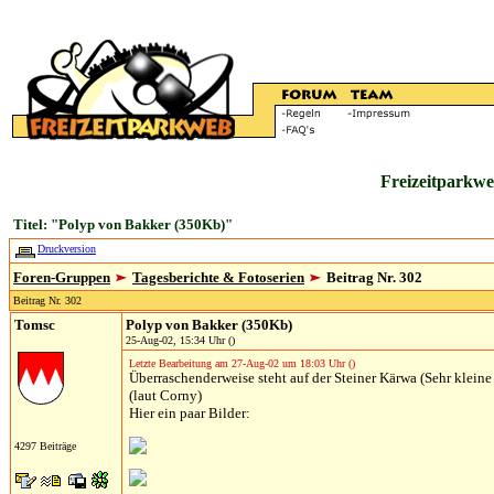
Freizeitparkwe
Titel: "Polyp von Bakker (350Kb)"
Druckversion
Foren-Gruppen
Tagesberichte & Fotoserien
Beitrag Nr. 302
Beitrag Nr. 302
Tomsc
Polyp von Bakker (350Kb)
25-Aug-02, 15:34 Uhr ()
Letzte Bearbeitung am 27-Aug-02 um 18:03 Uhr ()
Überraschenderweise steht auf der Steiner Kärwa (Sehr kleine
(laut Corny)
Hier ein paar Bilder:
4297 Beiträge