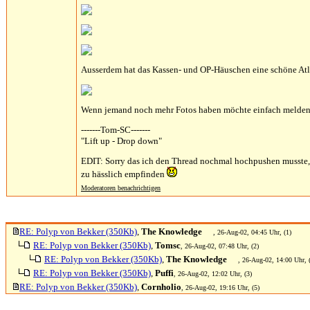
Ausserdem hat das Kassen- und OP-Häuschen eine schöne Atl
Wenn jemand noch mehr Fotos haben möchte einfach melden
-------Tom-SC-------
"Lift up - Drop down"
EDIT: Sorry das ich den Thread nochmal hochpushen musste, a
zu hässlich empfinden
Moderatoren benachrichtigen
RE: Polyp von Bekker (350Kb)
,
The Knowledge
, 26-Aug-02, 04:45 Uhr, (1)
RE: Polyp von Bekker (350Kb)
,
Tomsc
, 26-Aug-02, 07:48 Uhr, (2)
RE: Polyp von Bekker (350Kb)
,
The Knowledge
, 26-Aug-02, 14:00 Uhr, 
RE: Polyp von Bekker (350Kb)
,
Puffi
, 26-Aug-02, 12:02 Uhr, (3)
RE: Polyp von Bekker (350Kb)
,
Cornholio
, 26-Aug-02, 19:16 Uhr, (5)