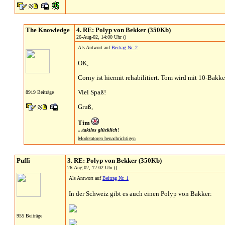
The Knowledge
4. RE: Polyp von Bekker (350Kb)
26-Aug-02, 14:00 Uhr ()
Als Antwort auf
Beitrag Nr. 2
OK,
Corny ist hiermit rehabilitiert. Tom wird mit 10-Bakke
Viel Spaß!
8919 Beiträge
Gruß,
Tim
...taktlos glücklich!
Moderatoren benachrichtigen
Puffi
3. RE: Polyp von Bekker (350Kb)
26-Aug-02, 12:02 Uhr ()
Als Antwort auf
Beitrag Nr. 1
In der Schweiz gibt es auch einen Polyp von Bakker:
955 Beiträge