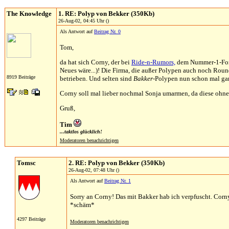
The Knowledge
1. RE: Polyp von Bekker (350Kb)
26-Aug-02, 04:45 Uhr ()
Als Antwort auf
Beitrag Nr. 0
Tom,
da hat sich Corny, der bei
Ride-n-Rumors,
dem Nummer-1-Forum 
Neues wäre...)! Die Firma, die außer Polypen auch noch Rou
8919 Beiträge
betrieben. Und selten sind
Bakker-
Polypen nun schon mal gar
Corny soll mal lieber nochmal Sonja umarmen, da diese ohn
Gruß,
Tim
...taktlos glücklich!
Moderatoren benachrichtigen
Tomsc
2. RE: Polyp von Bekker (350Kb)
26-Aug-02, 07:48 Uhr ()
Als Antwort auf
Beitrag Nr. 1
Sorry an Corny! Das mit Bakker hab ich verpfuscht. Corn
*schäm*
4297 Beiträge
Moderatoren benachrichtigen