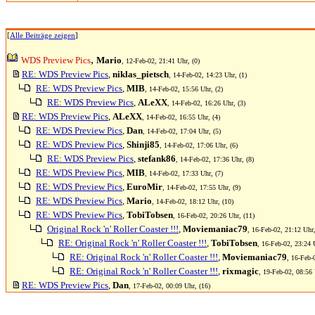
[
Alle Beiträge zeigen
]
,
WDS Preview Pics
Mario
, 12-Feb-02, 21:41 Uhr, (0)
RE: WDS Preview Pics
,
niklas_pietsch
, 14-Feb-02, 14:23 Uhr, (1)
RE: WDS Preview Pics
,
MIB
, 14-Feb-02, 15:56 Uhr, (2)
RE: WDS Preview Pics
,
ALeXX
, 14-Feb-02, 16:26 Uhr, (3)
RE: WDS Preview Pics
,
ALeXX
, 14-Feb-02, 16:55 Uhr, (4)
RE: WDS Preview Pics
,
Dan
, 14-Feb-02, 17:04 Uhr, (5)
RE: WDS Preview Pics
,
Shinji85
, 14-Feb-02, 17:06 Uhr, (6)
RE: WDS Preview Pics
,
stefank86
, 14-Feb-02, 17:36 Uhr, (8)
RE: WDS Preview Pics
,
MIB
, 14-Feb-02, 17:33 Uhr, (7)
RE: WDS Preview Pics
,
EuroMir
, 14-Feb-02, 17:55 Uhr, (9)
RE: WDS Preview Pics
,
Mario
, 14-Feb-02, 18:12 Uhr, (10)
RE: WDS Preview Pics
,
TobiTobsen
, 16-Feb-02, 20:26 Uhr, (11)
Original Rock 'n' Roller Coaster !!!
,
Moviemaniac79
, 16-Feb-02, 21:12 Uhr,
RE: Original Rock 'n' Roller Coaster !!!
,
TobiTobsen
, 16-Feb-02, 23:24 
RE: Original Rock 'n' Roller Coaster !!!
,
Moviemaniac79
, 16-Feb-
RE: Original Rock 'n' Roller Coaster !!!
,
rixmagic
, 19-Feb-02, 08:56 
RE: WDS Preview Pics
,
Dan
, 17-Feb-02, 00:09 Uhr, (16)