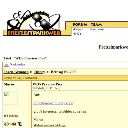
Freizeitparkwe
Titel: "WDS Preview Pics"
Druckversion
Foren-Gruppen
Disney
Beitrag Nr. 239
Beitrag Nr. 239, 0 Antworten
Mario
WDS Preview Pics
12-Feb-02, 21:41 Uhr ()
Auf:
http://www.dlptoday.com
/
gibt`s interessante Bilder zu sehen.
183 Beiträge
Mario
Moderatoren benachrichtigen