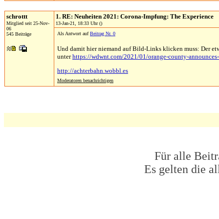
schrottt
1. RE: Neuheiten 2021: Corona-Impfung: The Experience
Mitglied seit 25-Nov-
13-Jan-21, 18:33 Uhr ()
06
Als Antwort auf
Beitrag Nr. 0
545 Beiträge
Und damit hier niemand auf Bild-Links klicken muss: Der etw
unter
https://wdwnt.com/2021/01/orange-county-announces-dis
http://achterbahn.wobbl.es
Moderatoren benachrichtigen
Für alle Beit
Es gelten die 