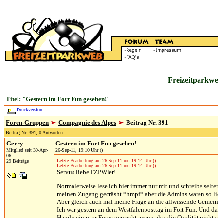
Freizeitparkwe
Titel: "Gestern im Fort Fun gesehen!"
Druckversion
Foren-Gruppen
Compagnie des Alpes
Beitrag Nr. 391
Beitrag Nr. 391, 0 Antworten
Gerry
Gestern im Fort Fun gesehen!
Mitglied seit 30-Apr-
26-Sep-11, 19:10 Uhr ()
06
Letzte Bearbeitung am 26-Sep-11 um 19:14 Uhr ()
29 Beiträge
Letzte Bearbeitung am 26-Sep-11 um 19:14 Uhr ()
Servus liebe FZPWler!
Normalerweise lese ich hier immer nur mit und schreibe selt
meinen Zugang gecräsht *hmpf* aber die Admins waren so lie
Aber gleich auch mal meine Frage an die allwissende Gemein
Ich war gestern an dem Westfalenposttag im Fort Fun. Und d
Handy ein paar Fotos gemacht, wenn also die Qualität nicht so 