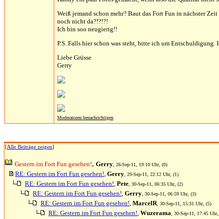
Weiß jemand schon mehr? Baut das Fort Fun in nächster Zeit
noch nicht da?!?!?!
Ich bin soo neugierig!!
P.S. Falls hier schon was steht, bitte ich um Entschuldigung.
Liebe Grüsse
Gerry
Moderatoren benachrichtigen
[
Alle Beiträge zeigen
]
,
Gestern im Fort Fun gesehen!
Gerry
, 26-Sep-11, 19:10 Uhr, (0)
RE: Gestern im Fort Fun gesehen!
,
Gerry
, 29-Sep-11, 22:12 Uhr, (1)
RE: Gestern im Fort Fun gesehen!
,
Pete
, 30-Sep-11, 06:35 Uhr, (2)
RE: Gestern im Fort Fun gesehen!
,
Gerry
, 30-Sep-11, 06:59 Uhr, (3)
RE: Gestern im Fort Fun gesehen!
,
MarcelR
, 30-Sep-11, 15:31 Uhr, (5)
RE: Gestern im Fort Fun gesehen!
,
Wuzerama
, 30-Sep-11, 17:45 Uhr,