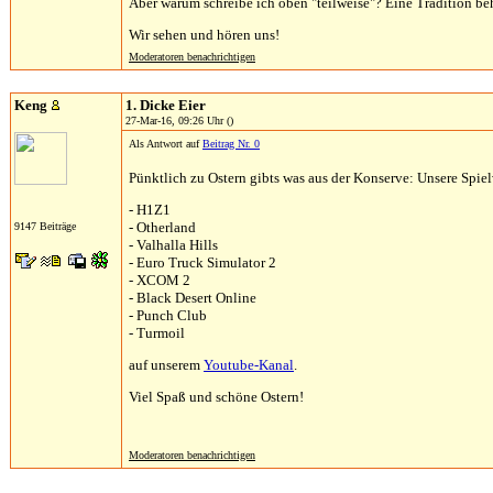
Aber warum schreibe ich oben "teilweise"? Eine Tradition beha
Wir sehen und hören uns!
Moderatoren benachrichtigen
Keng
1. Dicke Eier
27-Mar-16, 09:26 Uhr ()
Als Antwort auf
Beitrag Nr. 0
Pünktlich zu Ostern gibts was aus der Konserve: Unsere Spie
- H1Z1
- Otherland
9147 Beiträge
- Valhalla Hills
- Euro Truck Simulator 2
- XCOM 2
- Black Desert Online
- Punch Club
- Turmoil
auf unserem
Youtube-Kanal
.
Viel Spaß und schöne Ostern!
Moderatoren benachrichtigen