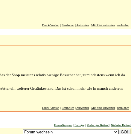
Druck-Version
|
Bearbeiten
|
Antworten
|
Mit Zitat antworten
|
nach oben
 das der Shop meistens relativ wenige Besucher hat, zumindestens wenn ich da
Wetter ein weiterer Getränkestand. Das ist schon mehr wie in manch anderem
Druck-Version
|
Bearbeiten
|
Antworten
|
Mit Zitat antworten
|
nach oben
Foren-Gruppen
|
Beiträge
|
Vorheriger Beitrag
|
Nächster Beitrag