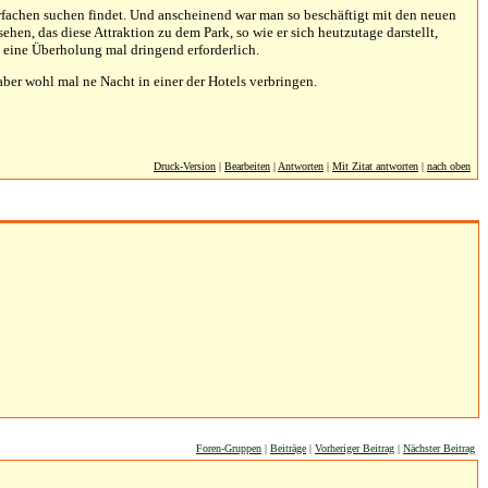
ehrfachen suchen findet. Und anscheinend war man so beschäftigt mit den neuen
en, das diese Attraktion zu dem Park, so wie er sich heutzutage darstellt,
e eine Überholung mal dringend erforderlich.
ber wohl mal ne Nacht in einer der Hotels verbringen.
Druck-Version
|
Bearbeiten
|
Antworten
|
Mit Zitat antworten
|
nach oben
Foren-Gruppen
|
Beiträge
|
Vorheriger Beitrag
|
Nächster Beitrag