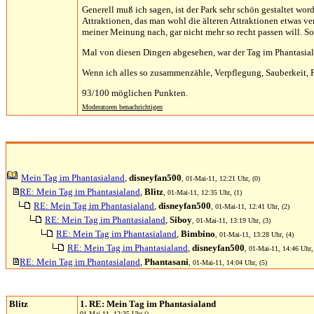
Generell muß ich sagen, ist der Park sehr schön gestaltet wo
Attraktionen, das man wohl die älteren Attraktionen etwas ve
meiner Meinung nach, gar nicht mehr so recht passen will. So
Mal von diesen Dingen abgesehen, war der Tag im Phantasiala
Wenn ich alles so zusammenzähle, Verpflegung, Sauberkeit, Pr
93/100 möglichen Punkten.
Moderatoren benachrichtigen
Mein Tag im Phantasialand
,
disneyfan500
, 01-Mai-11, 12:21 Uhr, (0)
RE: Mein Tag im Phantasialand
,
Blitz
, 01-Mai-11, 12:35 Uhr, (1)
RE: Mein Tag im Phantasialand
,
disneyfan500
, 01-Mai-11, 12:41 Uhr, (2)
RE: Mein Tag im Phantasialand
,
Siboy
, 01-Mai-11, 13:19 Uhr, (3)
RE: Mein Tag im Phantasialand
,
Bimbino
, 01-Mai-11, 13:28 Uhr, (4)
RE: Mein Tag im Phantasialand
,
disneyfan500
, 01-Mai-11, 14:46 Uhr,
RE: Mein Tag im Phantasialand
,
Phantasani
, 01-Mai-11, 14:04 Uhr, (5)
Blitz
1. RE: Mein Tag im Phantasialand
01-Mai-11, 12:35 Uhr ()