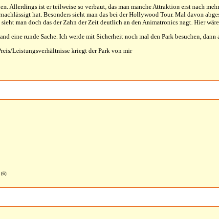
rden. Allerdings ist er teilweise so verbaut, das man manche Attraktion erst nach m
rnachlässigt hat. Besonders sieht man das bei der Hollywood Tour. Mal davon abgeseh
 sieht man doch das der Zahn der Zeit deutlich an den Animatronics nagt. Hier wär
nd eine runde Sache. Ich werde mit Sicherheit noch mal den Park besuchen, dann a
eis/Leistungsverhältnisse kriegt der Park von mir
 (6)