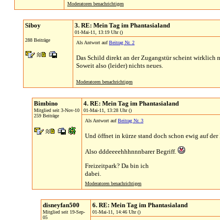
Moderatoren benachrichtigen
Siboy
3. RE: Mein Tag im Phantasialand
01-Mai-11, 13:19 Uhr ()
288 Beiträge
Als Antwort auf
Beitrag Nr. 2
Das Schild direkt an der Zugangstür scheint wirklich 
Soweit also (leider) nichts neues.
Moderatoren benachrichtigen
Bimbino
4. RE: Mein Tag im Phantasialand
Mitglied seit 3-Nov-10
01-Mai-11, 13:28 Uhr ()
259 Beiträge
Als Antwort auf
Beitrag Nr. 3
Und öffnet in kürze stand doch schon ewig auf der 
Also dddeeeehhhnnnbarer Begriff.
Freizeitpark? Da bin ich
dabei.
Moderatoren benachrichtigen
disneyfan500
6. RE: Mein Tag im Phantasialand
Mitglied seit 19-Sep-
01-Mai-11, 14:46 Uhr ()
05