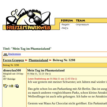
Titel: "Mein Tag im Phantasialand"
Druckversion
Foren-Gruppen
Phantasialand
Beitrag Nr. 3298
Beitrag Nr. 3298
disneyfan500
Mein Tag im Phantasialand
Mitglied seit 19-Sep-
01-Mai-11, 12:21 Uhr ()
05
Letzte Bearbeitung am 01-Mai-11 um 12:43 Uhr ()
497 Beiträge
Ich war gestern mit meiner Schwester, seit Jahren mal wieder 
Das geht schon los am Parkanfang mit Alt Berlin. Das ist aus
zu manch anderen vergleichbaren Parks, schon kleine Attrakt
Wellenflieger ist auch sehr gelungen. Ich habe so ne Attrakti
Gestern war Maus Au Chocolat nicht geöffnet. Ein Parkmitarb