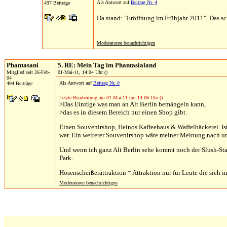
Als Antwort auf
Beitrag Nr. 4
497 Beiträge
Da stand: "Eröffnung im Frühjahr 2011". Das sch
Moderatoren benachrichtigen
Phantasani
5. RE: Mein Tag im Phantasialand
Mitglied seit 26-Feb-
01-Mai-11, 14:04 Uhr ()
04
Als Antwort auf
Beitrag Nr. 0
494 Beiträge
Letzte Bearbeitung am 01-Mai-11 um 14:06 Uhr ()
>Das Einzige was man an Alt Berlin bemängeln kann,
>das es in diesem Bereich nur einen Shop gibt.
Einen Souvenirshop, Heinos Kaffeehaus & Waffelbäckerei. Ist
war. Ein weiterer Souvenirshop wäre meiner Meinung nach u
Und wenn ich ganz Alt Berlin sehe kommt noch der Slush-Stan
Park.
Hosenscheißerattraktion = Attraktion nur für Leute die sich in 
Moderatoren benachrichtigen