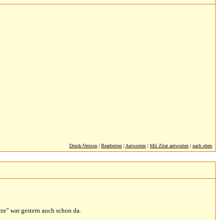
Druck-Version
|
Bearbeiten
|
Antworten
|
Mit Zitat antworten
|
nach oben
rze" war gestern auch schon da.