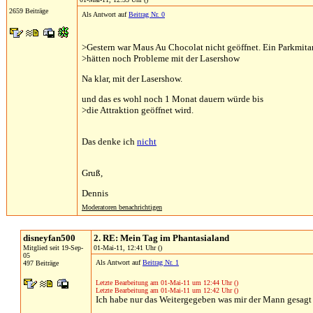
2659 Beiträge
Als Antwort auf
Beitrag Nr. 0
>Gestern war Maus Au Chocolat nicht geöffnet. Ein Parkmitarb
>hätten noch Probleme mit der Lasershow
Na klar, mit der Lasershow.
und das es wohl noch 1 Monat dauern würde bis
>die Attraktion geöffnet wird.
Das denke ich
nicht
Gruß,
Dennis
Moderatoren benachrichtigen
disneyfan500
2. RE: Mein Tag im Phantasialand
Mitglied seit 19-Sep-
01-Mai-11, 12:41 Uhr ()
05
Als Antwort auf
Beitrag Nr. 1
497 Beiträge
Letzte Bearbeitung am 01-Mai-11 um 12:44 Uhr ()
Letzte Bearbeitung am 01-Mai-11 um 12:42 Uhr ()
Ich habe nur das Weitergegeben was mir der Mann gesagt ha