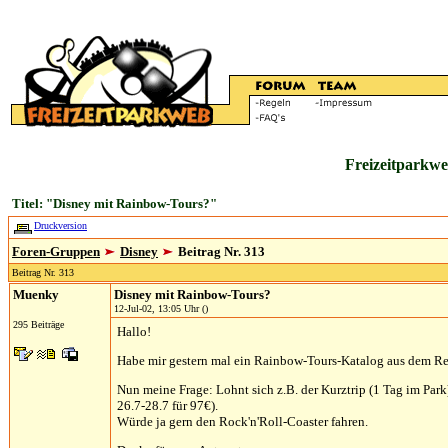
Freizeitparkwe
Titel: "Disney mit Rainbow-Tours?"
Druckversion
Foren-Gruppen
Disney
Beitrag Nr. 313
Beitrag Nr. 313
Muenky
Disney mit Rainbow-Tours?
12-Jul-02, 13:05 Uhr ()
295 Beiträge
Hallo!
Habe mir gestern mal ein Rainbow-Tours-Katalog aus dem Rei
Nun meine Frage: Lohnt sich z.B. der Kurztrip (1 Tag im Park) 
26.7-28.7 für 97€).
Würde ja gern den Rock'n'Roll-Coaster fahren.