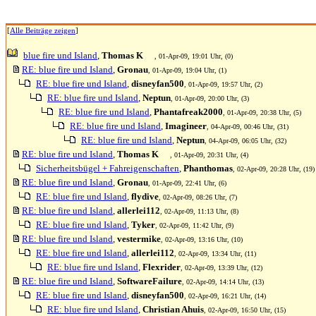
[
Alle Beiträge zeigen
]
blue fire und Island
,
Thomas K
, 01-Apr-09, 19:01 Uhr, (0)
RE: blue fire und Island
,
Gronau
, 01-Apr-09, 19:04 Uhr, (1)
RE: blue fire und Island
,
disneyfan500
, 01-Apr-09, 19:57 Uhr, (2)
RE: blue fire und Island
,
Neptun
, 01-Apr-09, 20:00 Uhr, (3)
RE: blue fire und Island
,
Phantafreak2000
, 01-Apr-09, 20:38 Uhr, (5)
RE: blue fire und Island
,
Imagineer
, 04-Apr-09, 00:46 Uhr, (31)
RE: blue fire und Island
,
Neptun
, 04-Apr-09, 06:05 Uhr, (32)
RE: blue fire und Island
,
Thomas K
, 01-Apr-09, 20:31 Uhr, (4)
Sicherheitsbügel + Fahreigenschaften
,
Phanthomas
, 02-Apr-09, 20:28 Uhr, (19)
RE: blue fire und Island
,
Gronau
, 01-Apr-09, 22:41 Uhr, (6)
RE: blue fire und Island
,
flydive
, 02-Apr-09, 08:26 Uhr, (7)
RE: blue fire und Island
,
allerlei112
, 02-Apr-09, 11:13 Uhr, (8)
RE: blue fire und Island
,
Tyker
, 02-Apr-09, 11:42 Uhr, (9)
RE: blue fire und Island
,
vestermike
, 02-Apr-09, 13:16 Uhr, (10)
RE: blue fire und Island
,
allerlei112
, 02-Apr-09, 13:34 Uhr, (11)
RE: blue fire und Island
,
Flexrider
, 02-Apr-09, 13:39 Uhr, (12)
RE: blue fire und Island
,
SoftwareFailure
, 02-Apr-09, 14:14 Uhr, (13)
RE: blue fire und Island
,
disneyfan500
, 02-Apr-09, 16:21 Uhr, (14)
RE: blue fire und Island
,
Christian Ahuis
, 02-Apr-09, 16:50 Uhr, (15)