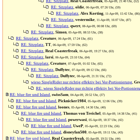
RE: Sitzplatz
,
Real Coasterfreak
, 05-Apr-09, 21:40 Uhr, (52)
RE: Sitzplatz
,
oldie
, 06-Apr-09, 07:26 Uhr, (59)
RE: Sitzplatz
,
Alex Korting
, 11-Apr-09, 15:42 Uhr, (86)
RE: Sitzplatz
,
vestermike
, 11-Apr-09, 16:07 Uhr, (87)
RE: Sitzplatz
,
qwert
, 08-Apr-09, 00:08 Uhr, (69)
RE: Sitzplatz
,
Simon
, 05-Apr-09, 08:53 Uhr, (38)
RE: Sitzplatz
,
Creature
, 06-Apr-09, 17:24 Uhr, (61)
RE: Sitzplatz
,
TT
, 06-Apr-09, 17:59 Uhr, (62)
RE: Sitzplatz
,
Real Coasterfreak
, 06-Apr-09, 19:27 Uhr, (63)
RE: Sitzplatz
,
larsi
, 06-Apr-09, 23:10 Uhr, (64)
RE: Sitzplatz
,
Creature
, 07-Apr-09, 01:02 Uhr, (65)
RE: Sitzplatz
,
Duffytec
, 07-Apr-09, 09:12 Uhr, (66)
RE: Sitzplatz
,
Duffytec
, 08-Apr-09, 21:31 Uhr, (72)
wieso SingleRider nur richtig effektiv bei Vor-Portionierung
,
Gr
RE: wieso SingleRider nur richtig effektiv bei Vor-Portionier
RE: blue fire und Island
,
swissSam
, 04-Apr-09, 20:52 Uhr, (37)
RE: blue fire und Island
,
Picknicker1984
, 05-Apr-09, 12:06 Uhr, (39)
RE: blue fire und Island
,
loones
, 05-Apr-09, 14:30 Uhr, (40)
RE: blue fire und Island
,
Thomas von Treichel
, 05-Apr-09, 14:38 Uhr, (41)
RE: blue fire und Island
,
powerwasi
, 05-Apr-09, 18:37 Uhr, (42)
RE: blue fire und Island
,
UweP
, 05-Apr-09, 22:23 Uhr, (56)
RE: blue fire und Island
,
disneyfan500
, 05-Apr-09, 19:11 Uhr, (43)
RE: blue fire und Island
,
Real Coasterfreak
, 05-Apr-09, 19:51 Uhr, (44)