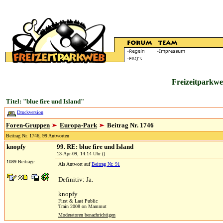
Freizeitparkwe
Titel: "blue fire und Island"
Druckversion
Foren-Gruppen
Europa-Park
Beitrag Nr. 1746
Beitrag Nr. 1746, 99 Antworten
knopfy
99. RE: blue fire und Island
13-Apr-09, 14:14 Uhr ()
1089 Beiträge
Als Antwort auf
Beitrag Nr. 91
Definitiv: Ja.
knopfy
First & Last Public
Train 2008 on Mammut
Moderatoren benachrichtigen