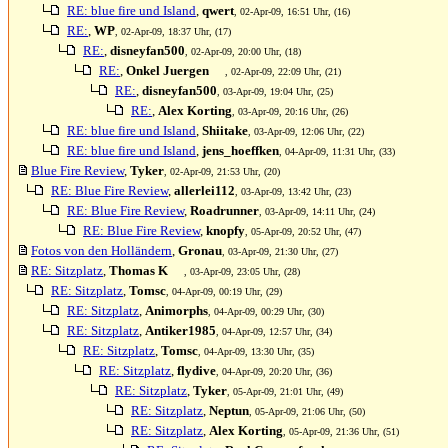
RE: blue fire und Island
,
qwert
, 02-Apr-09, 16:51 Uhr, (16)
RE:
,
WP
, 02-Apr-09, 18:37 Uhr, (17)
RE:
,
disneyfan500
, 02-Apr-09, 20:00 Uhr, (18)
RE:
,
Onkel Juergen
, 02-Apr-09, 22:09 Uhr, (21)
RE:
,
disneyfan500
, 03-Apr-09, 19:04 Uhr, (25)
RE:
,
Alex Korting
, 03-Apr-09, 20:16 Uhr, (26)
RE: blue fire und Island
,
Shiitake
, 03-Apr-09, 12:06 Uhr, (22)
RE: blue fire und Island
,
jens_hoeffken
, 04-Apr-09, 11:31 Uhr, (33)
Blue Fire Review
,
Tyker
, 02-Apr-09, 21:53 Uhr, (20)
RE: Blue Fire Review
,
allerlei112
, 03-Apr-09, 13:42 Uhr, (23)
RE: Blue Fire Review
,
Roadrunner
, 03-Apr-09, 14:11 Uhr, (24)
RE: Blue Fire Review
,
knopfy
, 05-Apr-09, 20:52 Uhr, (47)
Fotos von den Holländern
,
Gronau
, 03-Apr-09, 21:30 Uhr, (27)
RE: Sitzplatz
,
Thomas K
, 03-Apr-09, 23:05 Uhr, (28)
RE: Sitzplatz
,
Tomsc
, 04-Apr-09, 00:19 Uhr, (29)
RE: Sitzplatz
,
Animorphs
, 04-Apr-09, 00:29 Uhr, (30)
RE: Sitzplatz
,
Antiker1985
, 04-Apr-09, 12:57 Uhr, (34)
RE: Sitzplatz
,
Tomsc
, 04-Apr-09, 13:30 Uhr, (35)
RE: Sitzplatz
,
flydive
, 04-Apr-09, 20:20 Uhr, (36)
RE: Sitzplatz
,
Tyker
, 05-Apr-09, 21:01 Uhr, (49)
RE: Sitzplatz
,
Neptun
, 05-Apr-09, 21:06 Uhr, (50)
RE: Sitzplatz
,
Alex Korting
, 05-Apr-09, 21:36 Uhr, (51)