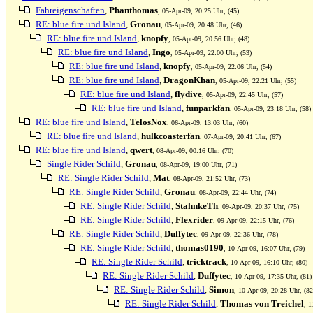
Fahreigenschaften
,
Phanthomas
, 05-Apr-09, 20:25 Uhr, (45)
RE: blue fire und Island
,
Gronau
, 05-Apr-09, 20:48 Uhr, (46)
RE: blue fire und Island
,
knopfy
, 05-Apr-09, 20:56 Uhr, (48)
RE: blue fire und Island
,
Ingo
, 05-Apr-09, 22:00 Uhr, (53)
RE: blue fire und Island
,
knopfy
, 05-Apr-09, 22:06 Uhr, (54)
RE: blue fire und Island
,
DragonKhan
, 05-Apr-09, 22:21 Uhr, (55)
RE: blue fire und Island
,
flydive
, 05-Apr-09, 22:45 Uhr, (57)
RE: blue fire und Island
,
funparkfan
, 05-Apr-09, 23:18 Uhr, (58)
RE: blue fire und Island
,
TelosNox
, 06-Apr-09, 13:03 Uhr, (60)
RE: blue fire und Island
,
hulkcoasterfan
, 07-Apr-09, 20:41 Uhr, (67)
RE: blue fire und Island
,
qwert
, 08-Apr-09, 00:16 Uhr, (70)
Single Rider Schild
,
Gronau
, 08-Apr-09, 19:00 Uhr, (71)
RE: Single Rider Schild
,
Mat
, 08-Apr-09, 21:52 Uhr, (73)
RE: Single Rider Schild
,
Gronau
, 08-Apr-09, 22:44 Uhr, (74)
RE: Single Rider Schild
,
StahnkeTh
, 09-Apr-09, 20:37 Uhr, (75)
RE: Single Rider Schild
,
Flexrider
, 09-Apr-09, 22:15 Uhr, (76)
RE: Single Rider Schild
,
Duffytec
, 09-Apr-09, 22:36 Uhr, (78)
RE: Single Rider Schild
,
thomas0190
, 10-Apr-09, 16:07 Uhr, (79)
RE: Single Rider Schild
,
tricktrack
, 10-Apr-09, 16:10 Uhr, (80)
RE: Single Rider Schild
,
Duffytec
, 10-Apr-09, 17:35 Uhr, (81)
RE: Single Rider Schild
,
Simon
, 10-Apr-09, 20:28 Uhr, (82
RE: Single Rider Schild
,
Thomas von Treichel
, 1