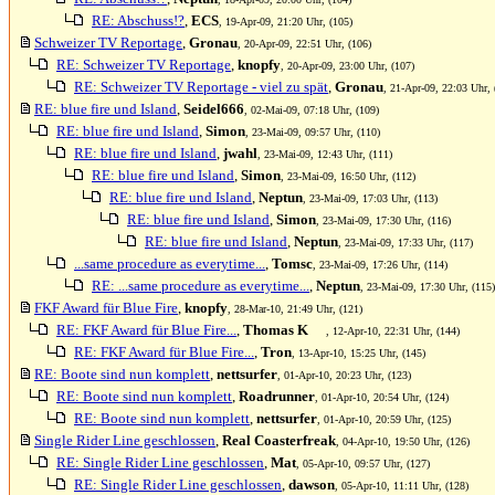
RE: Abschuss!?
,
ECS
, 19-Apr-09, 21:20 Uhr, (105)
Schweizer TV Reportage
,
Gronau
, 20-Apr-09, 22:51 Uhr, (106)
RE: Schweizer TV Reportage
,
knopfy
, 20-Apr-09, 23:00 Uhr, (107)
RE: Schweizer TV Reportage - viel zu spät
,
Gronau
, 21-Apr-09, 22:03 Uhr, 
RE: blue fire und Island
,
Seidel666
, 02-Mai-09, 07:18 Uhr, (109)
RE: blue fire und Island
,
Simon
, 23-Mai-09, 09:57 Uhr, (110)
RE: blue fire und Island
,
jwahl
, 23-Mai-09, 12:43 Uhr, (111)
RE: blue fire und Island
,
Simon
, 23-Mai-09, 16:50 Uhr, (112)
RE: blue fire und Island
,
Neptun
, 23-Mai-09, 17:03 Uhr, (113)
RE: blue fire und Island
,
Simon
, 23-Mai-09, 17:30 Uhr, (116)
RE: blue fire und Island
,
Neptun
, 23-Mai-09, 17:33 Uhr, (117)
...same procedure as everytime...
,
Tomsc
, 23-Mai-09, 17:26 Uhr, (114)
RE: ...same procedure as everytime...
,
Neptun
, 23-Mai-09, 17:30 Uhr, (115)
FKF Award für Blue Fire
,
knopfy
, 28-Mar-10, 21:49 Uhr, (121)
RE: FKF Award für Blue Fire...
,
Thomas K
, 12-Apr-10, 22:31 Uhr, (144)
RE: FKF Award für Blue Fire...
,
Tron
, 13-Apr-10, 15:25 Uhr, (145)
RE: Boote sind nun komplett
,
nettsurfer
, 01-Apr-10, 20:23 Uhr, (123)
RE: Boote sind nun komplett
,
Roadrunner
, 01-Apr-10, 20:54 Uhr, (124)
RE: Boote sind nun komplett
,
nettsurfer
, 01-Apr-10, 20:59 Uhr, (125)
Single Rider Line geschlossen
,
Real Coasterfreak
, 04-Apr-10, 19:50 Uhr, (126)
RE: Single Rider Line geschlossen
,
Mat
, 05-Apr-10, 09:57 Uhr, (127)
RE: Single Rider Line geschlossen
,
dawson
, 05-Apr-10, 11:11 Uhr, (128)