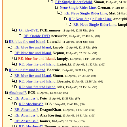
RE: Single Rider Schild
,
Simon
, 11-Apr-09, 14:08 
Neue Single Rider Line
,
Gronau
, 24-Mar-10, 1
RE: Neue Single Rider Line
,
Mat
, 24-Mar-
RE: Neue Single Rider Line
,
amorphi
RE: Neue Single Rider Line
,
knop
Onride-DVD
,
PCDrummer
, 11-Apr-09, 12:53 Uhr, (84)
RE: Onride-DVD
,
nettsurfer
, 12-Apr-09, 02:48 Uhr, (89)
RE: blue fire und Island
,
Latotzki
, 11-Apr-09, 20:21 Uhr, (88)
RE: blue fire und Island
,
knopfy
, 12-Apr-09, 12:19 Uhr, (90)
RE: blue fire und Island
,
Neptun
, 12-Apr-09, 12:39 Uhr, (91)
,
RE: blue fire und Island
knopfy
, 13-Apr-09, 14:14 Uhr, (99)
RE: blue fire und Island
,
Latotzki
, 17-Apr-09, 11:32 Uhr, (102)
RE: blue fire und Island
,
Boernie
, 13-Apr-09, 00:31 Uhr, (92)
RE: blue fire und Island
,
Simon
, 13-Apr-09, 07:58 Uhr, (93)
RE: blue fire und Island
,
Boernie
, 13-Apr-09, 12:56 Uhr, (94)
RE: blue fire und Island
,
sdos
, 13-Apr-09, 13:15 Uhr, (95)
Abschuss!?
,
ECS
, 13-Apr-09, 13:28 Uhr, (96)
RE: Abschuss!?
,
Pete
, 13-Apr-09, 13:35 Uhr, (97)
RE: Abschuss!?
,
ECS
, 13-Apr-09, 13:43 Uhr, (98)
RE: Abschuss!?
,
DragonKhan
, 13-Apr-09, 14:27 Uhr, (100)
RE: Abschuss!?
,
Alex Korting
, 13-Apr-09, 14:31 Uhr, (101)
RE: Abschuss!?
,
loones
, 18-Apr-09, 16:53 Uhr, (103)
RE: Abschuss!?
,
Neptun
, 18-Apr-09, 20:00 Uhr, (104)