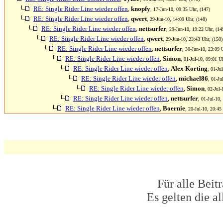
RE: Single Rider Line wieder offen
,
knopfy
, 17-Jun-10, 09:35 Uhr, (147)
RE: Single Rider Line wieder offen
,
qwert
, 29-Jun-10, 14:09 Uhr, (148)
RE: Single Rider Line wieder offen
,
nettsurfer
, 29-Jun-10, 19:22 Uhr, (14
RE: Single Rider Line wieder offen
,
qwert
, 29-Jun-10, 23:43 Uhr, (150)
RE: Single Rider Line wieder offen
,
nettsurfer
, 30-Jun-10, 23:09 
RE: Single Rider Line wieder offen
,
Simon
, 01-Jul-10, 09:01 U
RE: Single Rider Line wieder offen
,
Alex Korting
, 01-Ju
RE: Single Rider Line wieder offen
,
michael86
, 01-Ju
RE: Single Rider Line wieder offen
,
Simon
, 02-Jul-
RE: Single Rider Line wieder offen
,
nettsurfer
, 01-Jul-10,
RE: Single Rider Line wieder offen
,
Boernie
, 20-Jul-10, 20:45
Für alle Beit
Es gelten die 