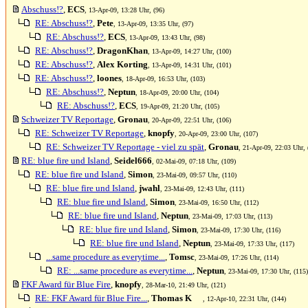
Abschuss!?
,
ECS
, 13-Apr-09, 13:28 Uhr, (96)
RE: Abschuss!?
,
Pete
, 13-Apr-09, 13:35 Uhr, (97)
RE: Abschuss!?
,
ECS
, 13-Apr-09, 13:43 Uhr, (98)
RE: Abschuss!?
,
DragonKhan
, 13-Apr-09, 14:27 Uhr, (100)
RE: Abschuss!?
,
Alex Korting
, 13-Apr-09, 14:31 Uhr, (101)
RE: Abschuss!?
,
loones
, 18-Apr-09, 16:53 Uhr, (103)
RE: Abschuss!?
,
Neptun
, 18-Apr-09, 20:00 Uhr, (104)
RE: Abschuss!?
,
ECS
, 19-Apr-09, 21:20 Uhr, (105)
Schweizer TV Reportage
,
Gronau
, 20-Apr-09, 22:51 Uhr, (106)
RE: Schweizer TV Reportage
,
knopfy
, 20-Apr-09, 23:00 Uhr, (107)
RE: Schweizer TV Reportage - viel zu spät
,
Gronau
, 21-Apr-09, 22:03 Uhr, 
RE: blue fire und Island
,
Seidel666
, 02-Mai-09, 07:18 Uhr, (109)
RE: blue fire und Island
,
Simon
, 23-Mai-09, 09:57 Uhr, (110)
RE: blue fire und Island
,
jwahl
, 23-Mai-09, 12:43 Uhr, (111)
RE: blue fire und Island
,
Simon
, 23-Mai-09, 16:50 Uhr, (112)
RE: blue fire und Island
,
Neptun
, 23-Mai-09, 17:03 Uhr, (113)
RE: blue fire und Island
,
Simon
, 23-Mai-09, 17:30 Uhr, (116)
RE: blue fire und Island
,
Neptun
, 23-Mai-09, 17:33 Uhr, (117)
...same procedure as everytime...
,
Tomsc
, 23-Mai-09, 17:26 Uhr, (114)
RE: ...same procedure as everytime...
,
Neptun
, 23-Mai-09, 17:30 Uhr, (115)
FKF Award für Blue Fire
,
knopfy
, 28-Mar-10, 21:49 Uhr, (121)
RE: FKF Award für Blue Fire...
,
Thomas K
, 12-Apr-10, 22:31 Uhr, (144)