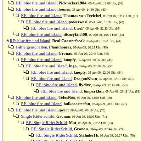
RE: blue fire und Island
,
Picknicker1984
, 05-Apr-09, 12:06 Uhr, (39)
RE: blue fire und Island
,
loones
, 05-Apr-09, 14:30 Uhr, (40)
RE: blue fire und Island
,
Thomas von Treichel
, 05-Apr-09, 14:38 Uhr, (41)
RE: blue fire und Island
,
powerwasi
, 05-Apr-09, 18:37 Uhr, (42)
RE: blue fire und Island
,
UweP
, 05-Apr-09, 22:23 Uhr, (56)
RE: blue fire und Island
,
disneyfan500
, 05-Apr-09, 19:11 Uhr, (43)
RE: blue fire und Island
,
Real Coasterfreak
, 05-Apr-09, 19:51 Uhr, (44)
Fahreigenschaften
,
Phanthomas
, 05-Apr-09, 20:25 Uhr, (45)
RE: blue fire und Island
,
Gronau
, 05-Apr-09, 20:48 Uhr, (46)
RE: blue fire und Island
,
knopfy
, 05-Apr-09, 20:56 Uhr, (48)
RE: blue fire und Island
,
Ingo
, 05-Apr-09, 22:00 Uhr, (53)
RE: blue fire und Island
,
knopfy
, 05-Apr-09, 22:06 Uhr, (54)
RE: blue fire und Island
,
DragonKhan
, 05-Apr-09, 22:21 Uhr, (55)
RE: blue fire und Island
,
flydive
, 05-Apr-09, 22:45 Uhr, (57)
RE: blue fire und Island
,
funparkfan
, 05-Apr-09, 23:18 Uhr, (58)
RE: blue fire und Island
,
TelosNox
, 06-Apr-09, 13:03 Uhr, (60)
RE: blue fire und Island
,
hulkcoasterfan
, 07-Apr-09, 20:41 Uhr, (67)
RE: blue fire und Island
,
qwert
, 08-Apr-09, 00:16 Uhr, (70)
Single Rider Schild
,
Gronau
, 08-Apr-09, 19:00 Uhr, (71)
RE: Single Rider Schild
,
Mat
, 08-Apr-09, 21:52 Uhr, (73)
RE: Single Rider Schild
,
Gronau
, 08-Apr-09, 22:44 Uhr, (74)
RE: Single Rider Schild
,
StahnkeTh
, 09-Apr-09, 20:37 Uhr, (75)