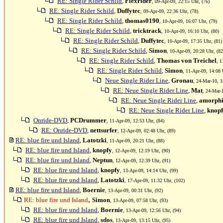
RE: Single Rider Schild
,
Flexrider
, 09-Apr-09, 22:15 Uhr, (76)
RE: Single Rider Schild
,
Duffytec
, 09-Apr-09, 22:36 Uhr, (78)
RE: Single Rider Schild
,
thomas0190
, 10-Apr-09, 16:07 Uhr, (79)
RE: Single Rider Schild
,
tricktrack
, 10-Apr-09, 16:10 Uhr, (80)
RE: Single Rider Schild
,
Duffytec
, 10-Apr-09, 17:35 Uhr, (81)
RE: Single Rider Schild
,
Simon
, 10-Apr-09, 20:28 Uhr, (82
RE: Single Rider Schild
,
Thomas von Treichel
, 1
RE: Single Rider Schild
,
Simon
, 11-Apr-09, 14:08 
Neue Single Rider Line
,
Gronau
, 24-Mar-10, 1
RE: Neue Single Rider Line
,
Mat
, 24-Mar-
RE: Neue Single Rider Line
,
amorphi
RE: Neue Single Rider Line
,
knop
Onride-DVD
,
PCDrummer
, 11-Apr-09, 12:53 Uhr, (84)
RE: Onride-DVD
,
nettsurfer
, 12-Apr-09, 02:48 Uhr, (89)
RE: blue fire und Island
,
Latotzki
, 11-Apr-09, 20:21 Uhr, (88)
RE: blue fire und Island
,
knopfy
, 12-Apr-09, 12:19 Uhr, (90)
RE: blue fire und Island
,
Neptun
, 12-Apr-09, 12:39 Uhr, (91)
RE: blue fire und Island
,
knopfy
, 13-Apr-09, 14:14 Uhr, (99)
RE: blue fire und Island
,
Latotzki
, 17-Apr-09, 11:32 Uhr, (102)
RE: blue fire und Island
,
Boernie
, 13-Apr-09, 00:31 Uhr, (92)
,
RE: blue fire und Island
Simon
, 13-Apr-09, 07:58 Uhr, (93)
RE: blue fire und Island
,
Boernie
, 13-Apr-09, 12:56 Uhr, (94)
RE: blue fire und Island
,
sdos
, 13-Apr-09, 13:15 Uhr, (95)