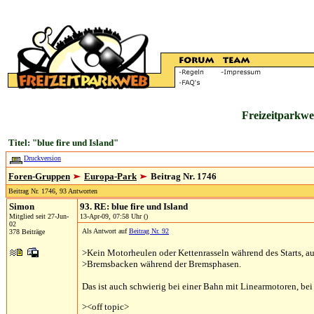
Freizeitparkwe
Titel: "blue fire und Island"
Druckversion
Foren-Gruppen
Europa-Park
Beitrag Nr. 1746
Beitrag Nr. 1746, 93 Antworten
Simon
93. RE: blue fire und Island
Mitglied seit 27-Jun-
13-Apr-09, 07:58 Uhr ()
02
Als Antwort auf
Beitrag Nr. 92
378 Beiträge
>Kein Motorheulen oder Kettenrasseln während des Starts, a
>Bremsbacken während der Bremsphasen.
Das ist auch schwierig bei einer Bahn mit Linearmotoren, b
><off topic>