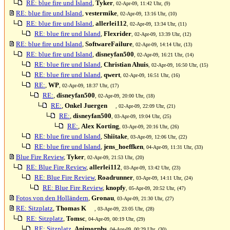
RE: blue fire und Island
,
Tyker
, 02-Apr-09, 11:42 Uhr, (9)
RE: blue fire und Island
,
vestermike
, 02-Apr-09, 13:16 Uhr, (10)
RE: blue fire und Island
,
allerlei112
, 02-Apr-09, 13:34 Uhr, (11)
RE: blue fire und Island
,
Flexrider
, 02-Apr-09, 13:39 Uhr, (12)
RE: blue fire und Island
,
SoftwareFailure
, 02-Apr-09, 14:14 Uhr, (13)
RE: blue fire und Island
,
disneyfan500
, 02-Apr-09, 16:21 Uhr, (14)
RE: blue fire und Island
,
Christian Ahuis
, 02-Apr-09, 16:50 Uhr, (15)
RE: blue fire und Island
,
qwert
, 02-Apr-09, 16:51 Uhr, (16)
RE:
,
WP
, 02-Apr-09, 18:37 Uhr, (17)
RE:
,
disneyfan500
, 02-Apr-09, 20:00 Uhr, (18)
RE:
,
Onkel Juergen
, 02-Apr-09, 22:09 Uhr, (21)
RE:
,
disneyfan500
, 03-Apr-09, 19:04 Uhr, (25)
RE:
,
Alex Korting
, 03-Apr-09, 20:16 Uhr, (26)
RE: blue fire und Island
,
Shiitake
, 03-Apr-09, 12:06 Uhr, (22)
RE: blue fire und Island
,
jens_hoeffken
, 04-Apr-09, 11:31 Uhr, (33)
Blue Fire Review
,
Tyker
, 02-Apr-09, 21:53 Uhr, (20)
RE: Blue Fire Review
,
allerlei112
, 03-Apr-09, 13:42 Uhr, (23)
RE: Blue Fire Review
,
Roadrunner
, 03-Apr-09, 14:11 Uhr, (24)
RE: Blue Fire Review
,
knopfy
, 05-Apr-09, 20:52 Uhr, (47)
Fotos von den Holländern
,
Gronau
, 03-Apr-09, 21:30 Uhr, (27)
RE: Sitzplatz
,
Thomas K
, 03-Apr-09, 23:05 Uhr, (28)
RE: Sitzplatz
,
Tomsc
, 04-Apr-09, 00:19 Uhr, (29)
RE: Sitzplatz
,
Animorphs
, 04-Apr-09, 00:29 Uhr, (30)