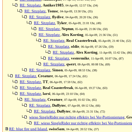
RE: Sitzplatz
,
Antiker1985
, 04-Apr-09, 12:57 Uhr, (34)
RE: Sitzplatz
,
Tomsc
, 04-Apr-09, 13:30 Uhr, (35)
RE: Sitzplatz
,
flydive
, 04-Apr-09, 20:20 Uhr, (36)
RE: Sitzplatz
,
Tyker
, 05-Apr-09, 21:01 Uhr, (49)
RE: Sitzplatz
,
Neptun
, 05-Apr-09, 21:06 Uhr, (50)
RE: Sitzplatz
,
Alex Korting
, 05-Apr-09, 21:36 Uhr, (51)
RE: Sitzplatz
,
Real Coasterfreak
, 05-Apr-09, 21:40 Uhr, (52)
RE: Sitzplatz
,
oldie
, 06-Apr-09, 07:26 Uhr, (59)
RE: Sitzplatz
,
Alex Korting
, 11-Apr-09, 15:42 Uhr, (86)
RE: Sitzplatz
,
vestermike
, 11-Apr-09, 16:07 Uhr, (87)
RE: Sitzplatz
,
qwert
, 08-Apr-09, 00:08 Uhr, (69)
RE: Sitzplatz
,
Simon
, 05-Apr-09, 08:53 Uhr, (38)
RE: Sitzplatz
,
Creature
, 06-Apr-09, 17:24 Uhr, (61)
RE: Sitzplatz
,
TT
, 06-Apr-09, 17:59 Uhr, (62)
RE: Sitzplatz
,
Real Coasterfreak
, 06-Apr-09, 19:27 Uhr, (63)
RE: Sitzplatz
,
larsi
, 06-Apr-09, 23:10 Uhr, (64)
RE: Sitzplatz
,
Creature
, 07-Apr-09, 01:02 Uhr, (65)
RE: Sitzplatz
,
Duffytec
, 07-Apr-09, 09:12 Uhr, (66)
RE: Sitzplatz
,
Duffytec
, 08-Apr-09, 21:31 Uhr, (72)
wieso SingleRider nur richtig effektiv bei Vor-Portionierung
,
Gr
RE: wieso SingleRider nur richtig effektiv bei Vor-Portionier
RE: blue fire und Island
,
swissSam
, 04-Apr-09, 20:52 Uhr, (37)