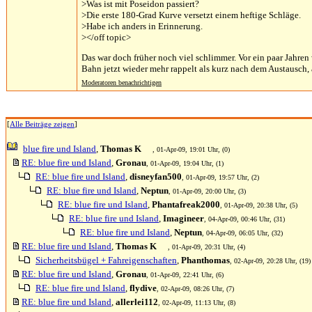
>Was ist mit Poseidon passiert?
>Die erste 180-Grad Kurve versetzt einem heftige Schläge.
>Habe ich anders in Erinnerung.
></off topic>
Das war doch früher noch viel schlimmer. Vor ein paar Jahre
Bahn jetzt wieder mehr rappelt als kurz nach dem Austausch, 
Moderatoren benachrichtigen
[
Alle Beiträge zeigen
]
blue fire und Island
,
Thomas K
, 01-Apr-09, 19:01 Uhr, (0)
RE: blue fire und Island
,
Gronau
, 01-Apr-09, 19:04 Uhr, (1)
RE: blue fire und Island
,
disneyfan500
, 01-Apr-09, 19:57 Uhr, (2)
RE: blue fire und Island
,
Neptun
, 01-Apr-09, 20:00 Uhr, (3)
RE: blue fire und Island
,
Phantafreak2000
, 01-Apr-09, 20:38 Uhr, (5)
RE: blue fire und Island
,
Imagineer
, 04-Apr-09, 00:46 Uhr, (31)
RE: blue fire und Island
,
Neptun
, 04-Apr-09, 06:05 Uhr, (32)
RE: blue fire und Island
,
Thomas K
, 01-Apr-09, 20:31 Uhr, (4)
Sicherheitsbügel + Fahreigenschaften
,
Phanthomas
, 02-Apr-09, 20:28 Uhr, (19)
RE: blue fire und Island
,
Gronau
, 01-Apr-09, 22:41 Uhr, (6)
RE: blue fire und Island
,
flydive
, 02-Apr-09, 08:26 Uhr, (7)
RE: blue fire und Island
,
allerlei112
, 02-Apr-09, 11:13 Uhr, (8)