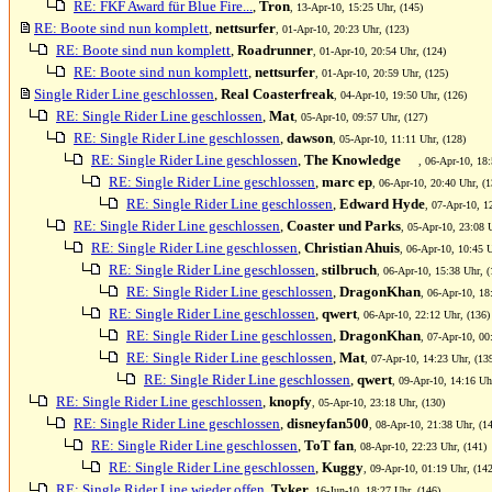
RE: FKF Award für Blue Fire...
,
Tron
, 13-Apr-10, 15:25 Uhr, (145)
RE: Boote sind nun komplett
,
nettsurfer
, 01-Apr-10, 20:23 Uhr, (123)
RE: Boote sind nun komplett
,
Roadrunner
, 01-Apr-10, 20:54 Uhr, (124)
RE: Boote sind nun komplett
,
nettsurfer
, 01-Apr-10, 20:59 Uhr, (125)
Single Rider Line geschlossen
,
Real Coasterfreak
, 04-Apr-10, 19:50 Uhr, (126)
RE: Single Rider Line geschlossen
,
Mat
, 05-Apr-10, 09:57 Uhr, (127)
RE: Single Rider Line geschlossen
,
dawson
, 05-Apr-10, 11:11 Uhr, (128)
RE: Single Rider Line geschlossen
,
The Knowledge
, 06-Apr-10, 18:
RE: Single Rider Line geschlossen
,
marc ep
, 06-Apr-10, 20:40 Uhr, (1
RE: Single Rider Line geschlossen
,
Edward Hyde
, 07-Apr-10, 1
RE: Single Rider Line geschlossen
,
Coaster und Parks
, 05-Apr-10, 23:08 
RE: Single Rider Line geschlossen
,
Christian Ahuis
, 06-Apr-10, 10:45 U
RE: Single Rider Line geschlossen
,
stilbruch
, 06-Apr-10, 15:38 Uhr, (
RE: Single Rider Line geschlossen
,
DragonKhan
, 06-Apr-10, 18
RE: Single Rider Line geschlossen
,
qwert
, 06-Apr-10, 22:12 Uhr, (136)
RE: Single Rider Line geschlossen
,
DragonKhan
, 07-Apr-10, 00
RE: Single Rider Line geschlossen
,
Mat
, 07-Apr-10, 14:23 Uhr, (13
RE: Single Rider Line geschlossen
,
qwert
, 09-Apr-10, 14:16 Uh
RE: Single Rider Line geschlossen
,
knopfy
, 05-Apr-10, 23:18 Uhr, (130)
RE: Single Rider Line geschlossen
,
disneyfan500
, 08-Apr-10, 21:38 Uhr, (1
RE: Single Rider Line geschlossen
,
ToT fan
, 08-Apr-10, 22:23 Uhr, (141)
RE: Single Rider Line geschlossen
,
Kuggy
, 09-Apr-10, 01:19 Uhr, (142
RE: Single Rider Line wieder offen
,
Tyker
, 16-Jun-10, 18:27 Uhr, (146)