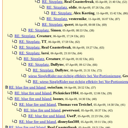
RE: Sitzplatz
,
Real Coasterfreak
, 05-Apr-09, 21:40 Uhr, (52)
RE: Sitzplatz
,
oldie
, 06-Apr-09, 07:26 Uhr, (59)
RE: Sitzplatz
,
Alex Korting
, 11-Apr-09, 15:42 Uhr, (86)
RE: Sitzplatz
,
vestermike
, 11-Apr-09, 16:07 Uhr, (87)
RE: Sitzplatz
,
qwert
, 08-Apr-09, 00:08 Uhr, (69)
RE: Sitzplatz
,
Simon
, 05-Apr-09, 08:53 Uhr, (38)
RE: Sitzplatz
,
Creature
, 06-Apr-09, 17:24 Uhr, (61)
RE: Sitzplatz
,
TT
, 06-Apr-09, 17:59 Uhr, (62)
RE: Sitzplatz
,
Real Coasterfreak
, 06-Apr-09, 19:27 Uhr, (63)
RE: Sitzplatz
,
larsi
, 06-Apr-09, 23:10 Uhr, (64)
RE: Sitzplatz
,
Creature
, 07-Apr-09, 01:02 Uhr, (65)
RE: Sitzplatz
,
Duffytec
, 07-Apr-09, 09:12 Uhr, (66)
RE: Sitzplatz
,
Duffytec
, 08-Apr-09, 21:31 Uhr, (72)
wieso SingleRider nur richtig effektiv bei Vor-Portionierung
,
Gr
RE: wieso SingleRider nur richtig effektiv bei Vor-Portionier
RE: blue fire und Island
,
swissSam
, 04-Apr-09, 20:52 Uhr, (37)
RE: blue fire und Island
,
Picknicker1984
, 05-Apr-09, 12:06 Uhr, (39)
RE: blue fire und Island
,
loones
, 05-Apr-09, 14:30 Uhr, (40)
RE: blue fire und Island
,
Thomas von Treichel
, 05-Apr-09, 14:38 Uhr, (41)
RE: blue fire und Island
,
powerwasi
, 05-Apr-09, 18:37 Uhr, (42)
RE: blue fire und Island
,
UweP
, 05-Apr-09, 22:23 Uhr, (56)
RE: blue fire und Island
,
disneyfan500
, 05-Apr-09, 19:11 Uhr, (43)
RE: blue fire und Island
,
Real Coasterfreak
, 05-Apr-09, 19:51 Uhr, (44)