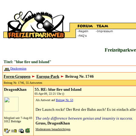
Freizeitparkwe
Titel: "blue fire und Island"
Druckversion
Foren-Gruppen
Europa-Park
Beitrag Nr. 1746
Beitrag Nr. 1746, 55 Antworten
DragonKhan
55. RE: blue fire und Island
05-Apr-09, 22:21 Uhr ()
Als Antwort auf
Beitrag Nr. 53
Der Launch rockt! Der Rest der Bahn auch! Es ist einfach alle
The only difference between genius and insanity is success.
Mitglied seit 7-Aug-03
1012 Beiträge
Gruss, Dragon
Khan
Moderatoren benachrichtigen