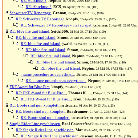
RE: Abschuss!?
,
Neptun
, 18-Apr-09, 20:00 Uhr, (104)
RE: Abschuss!?
,
ECS
, 19-Apr-09, 21:20 Uhr, (105)
Schweizer TV Reportage
,
Gronau
, 20-Apr-09, 22:51 Uhr, (106)
RE: Schweizer TV Reportage
,
knopfy
, 20-Apr-09, 23:00 Uhr, (107)
RE: Schweizer TV Reportage - viel zu spät
,
Gronau
, 21-Apr-09, 22:03 Uhr, 
RE: blue fire und Island
,
Seidel666
, 02-Mai-09, 07:18 Uhr, (109)
RE: blue fire und Island
,
Simon
, 23-Mai-09, 09:57 Uhr, (110)
RE: blue fire und Island
,
jwahl
, 23-Mai-09, 12:43 Uhr, (111)
RE: blue fire und Island
,
Simon
, 23-Mai-09, 16:50 Uhr, (112)
RE: blue fire und Island
,
Neptun
, 23-Mai-09, 17:03 Uhr, (113)
RE: blue fire und Island
,
Simon
, 23-Mai-09, 17:30 Uhr, (116)
RE: blue fire und Island
,
Neptun
, 23-Mai-09, 17:33 Uhr, (117)
...same procedure as everytime...
,
Tomsc
, 23-Mai-09, 17:26 Uhr, (114)
RE: ...same procedure as everytime...
,
Neptun
, 23-Mai-09, 17:30 Uhr, (115)
FKF Award für Blue Fire
,
knopfy
, 28-Mar-10, 21:49 Uhr, (121)
RE: FKF Award für Blue Fire...
,
Thomas K
, 12-Apr-10, 22:31 Uhr, (144)
RE: FKF Award für Blue Fire...
,
Tron
, 13-Apr-10, 15:25 Uhr, (145)
RE: Boote sind nun komplett
,
nettsurfer
, 01-Apr-10, 20:23 Uhr, (123)
RE: Boote sind nun komplett
,
Roadrunner
, 01-Apr-10, 20:54 Uhr, (124)
RE: Boote sind nun komplett
,
nettsurfer
, 01-Apr-10, 20:59 Uhr, (125)
Single Rider Line geschlossen
,
Real Coasterfreak
, 04-Apr-10, 19:50 Uhr, (126)
RE: Single Rider Line geschlossen
,
Mat
, 05-Apr-10, 09:57 Uhr, (127)
RE: Single Rider Line geschlossen
,
dawson
, 05-Apr-10, 11:11 Uhr, (128)