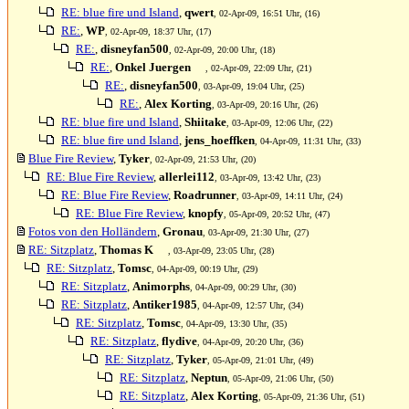
RE: blue fire und Island
,
qwert
, 02-Apr-09, 16:51 Uhr, (16)
RE:
,
WP
, 02-Apr-09, 18:37 Uhr, (17)
RE:
,
disneyfan500
, 02-Apr-09, 20:00 Uhr, (18)
RE:
,
Onkel Juergen
, 02-Apr-09, 22:09 Uhr, (21)
RE:
,
disneyfan500
, 03-Apr-09, 19:04 Uhr, (25)
RE:
,
Alex Korting
, 03-Apr-09, 20:16 Uhr, (26)
RE: blue fire und Island
,
Shiitake
, 03-Apr-09, 12:06 Uhr, (22)
RE: blue fire und Island
,
jens_hoeffken
, 04-Apr-09, 11:31 Uhr, (33)
Blue Fire Review
,
Tyker
, 02-Apr-09, 21:53 Uhr, (20)
RE: Blue Fire Review
,
allerlei112
, 03-Apr-09, 13:42 Uhr, (23)
RE: Blue Fire Review
,
Roadrunner
, 03-Apr-09, 14:11 Uhr, (24)
RE: Blue Fire Review
,
knopfy
, 05-Apr-09, 20:52 Uhr, (47)
Fotos von den Holländern
,
Gronau
, 03-Apr-09, 21:30 Uhr, (27)
RE: Sitzplatz
,
Thomas K
, 03-Apr-09, 23:05 Uhr, (28)
RE: Sitzplatz
,
Tomsc
, 04-Apr-09, 00:19 Uhr, (29)
RE: Sitzplatz
,
Animorphs
, 04-Apr-09, 00:29 Uhr, (30)
RE: Sitzplatz
,
Antiker1985
, 04-Apr-09, 12:57 Uhr, (34)
RE: Sitzplatz
,
Tomsc
, 04-Apr-09, 13:30 Uhr, (35)
RE: Sitzplatz
,
flydive
, 04-Apr-09, 20:20 Uhr, (36)
RE: Sitzplatz
,
Tyker
, 05-Apr-09, 21:01 Uhr, (49)
RE: Sitzplatz
,
Neptun
, 05-Apr-09, 21:06 Uhr, (50)
RE: Sitzplatz
,
Alex Korting
, 05-Apr-09, 21:36 Uhr, (51)