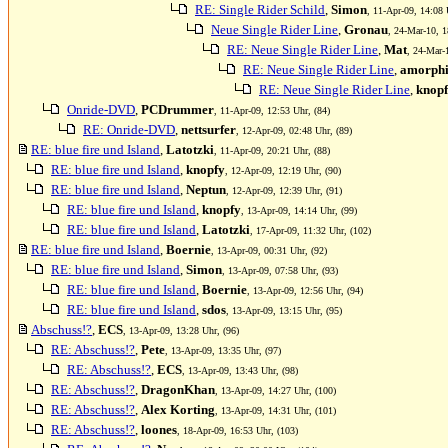
RE: Single Rider Schild
,
Simon
, 11-Apr-09, 14:08 
Neue Single Rider Line
,
Gronau
, 24-Mar-10, 1
RE: Neue Single Rider Line
,
Mat
, 24-Mar-
RE: Neue Single Rider Line
,
amorphi
RE: Neue Single Rider Line
,
knop
Onride-DVD
,
PCDrummer
, 11-Apr-09, 12:53 Uhr, (84)
RE: Onride-DVD
,
nettsurfer
, 12-Apr-09, 02:48 Uhr, (89)
RE: blue fire und Island
,
Latotzki
, 11-Apr-09, 20:21 Uhr, (88)
RE: blue fire und Island
,
knopfy
, 12-Apr-09, 12:19 Uhr, (90)
RE: blue fire und Island
,
Neptun
, 12-Apr-09, 12:39 Uhr, (91)
RE: blue fire und Island
,
knopfy
, 13-Apr-09, 14:14 Uhr, (99)
RE: blue fire und Island
,
Latotzki
, 17-Apr-09, 11:32 Uhr, (102)
RE: blue fire und Island
,
Boernie
, 13-Apr-09, 00:31 Uhr, (92)
RE: blue fire und Island
,
Simon
, 13-Apr-09, 07:58 Uhr, (93)
RE: blue fire und Island
,
Boernie
, 13-Apr-09, 12:56 Uhr, (94)
RE: blue fire und Island
,
sdos
, 13-Apr-09, 13:15 Uhr, (95)
Abschuss!?
,
ECS
, 13-Apr-09, 13:28 Uhr, (96)
RE: Abschuss!?
,
Pete
, 13-Apr-09, 13:35 Uhr, (97)
RE: Abschuss!?
,
ECS
, 13-Apr-09, 13:43 Uhr, (98)
RE: Abschuss!?
,
DragonKhan
, 13-Apr-09, 14:27 Uhr, (100)
RE: Abschuss!?
,
Alex Korting
, 13-Apr-09, 14:31 Uhr, (101)
RE: Abschuss!?
,
loones
, 18-Apr-09, 16:53 Uhr, (103)