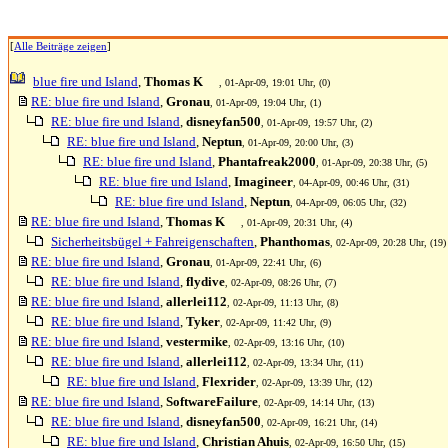
[
Alle Beiträge zeigen
]
blue fire und Island
,
Thomas K
, 01-Apr-09, 19:01 Uhr, (0)
RE: blue fire und Island
,
Gronau
, 01-Apr-09, 19:04 Uhr, (1)
RE: blue fire und Island
,
disneyfan500
, 01-Apr-09, 19:57 Uhr, (2)
RE: blue fire und Island
,
Neptun
, 01-Apr-09, 20:00 Uhr, (3)
RE: blue fire und Island
,
Phantafreak2000
, 01-Apr-09, 20:38 Uhr, (5)
RE: blue fire und Island
,
Imagineer
, 04-Apr-09, 00:46 Uhr, (31)
RE: blue fire und Island
,
Neptun
, 04-Apr-09, 06:05 Uhr, (32)
RE: blue fire und Island
,
Thomas K
, 01-Apr-09, 20:31 Uhr, (4)
Sicherheitsbügel + Fahreigenschaften
,
Phanthomas
, 02-Apr-09, 20:28 Uhr, (19)
RE: blue fire und Island
,
Gronau
, 01-Apr-09, 22:41 Uhr, (6)
RE: blue fire und Island
,
flydive
, 02-Apr-09, 08:26 Uhr, (7)
RE: blue fire und Island
,
allerlei112
, 02-Apr-09, 11:13 Uhr, (8)
RE: blue fire und Island
,
Tyker
, 02-Apr-09, 11:42 Uhr, (9)
RE: blue fire und Island
,
vestermike
, 02-Apr-09, 13:16 Uhr, (10)
RE: blue fire und Island
,
allerlei112
, 02-Apr-09, 13:34 Uhr, (11)
RE: blue fire und Island
,
Flexrider
, 02-Apr-09, 13:39 Uhr, (12)
RE: blue fire und Island
,
SoftwareFailure
, 02-Apr-09, 14:14 Uhr, (13)
RE: blue fire und Island
,
disneyfan500
, 02-Apr-09, 16:21 Uhr, (14)
RE: blue fire und Island
,
Christian Ahuis
, 02-Apr-09, 16:50 Uhr, (15)