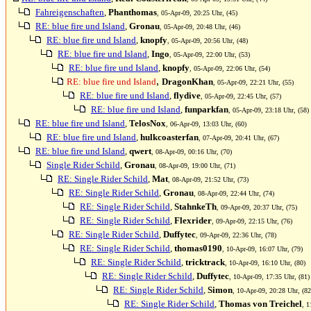
Fahreigenschaften
,
Phanthomas
, 05-Apr-09, 20:25 Uhr, (45)
RE: blue fire und Island
,
Gronau
, 05-Apr-09, 20:48 Uhr, (46)
RE: blue fire und Island
,
knopfy
, 05-Apr-09, 20:56 Uhr, (48)
RE: blue fire und Island
,
Ingo
, 05-Apr-09, 22:00 Uhr, (53)
RE: blue fire und Island
,
knopfy
, 05-Apr-09, 22:06 Uhr, (54)
,
RE: blue fire und Island
DragonKhan
, 05-Apr-09, 22:21 Uhr, (55)
RE: blue fire und Island
,
flydive
, 05-Apr-09, 22:45 Uhr, (57)
RE: blue fire und Island
,
funparkfan
, 05-Apr-09, 23:18 Uhr, (58)
RE: blue fire und Island
,
TelosNox
, 06-Apr-09, 13:03 Uhr, (60)
RE: blue fire und Island
,
hulkcoasterfan
, 07-Apr-09, 20:41 Uhr, (67)
RE: blue fire und Island
,
qwert
, 08-Apr-09, 00:16 Uhr, (70)
Single Rider Schild
,
Gronau
, 08-Apr-09, 19:00 Uhr, (71)
RE: Single Rider Schild
,
Mat
, 08-Apr-09, 21:52 Uhr, (73)
RE: Single Rider Schild
,
Gronau
, 08-Apr-09, 22:44 Uhr, (74)
RE: Single Rider Schild
,
StahnkeTh
, 09-Apr-09, 20:37 Uhr, (75)
RE: Single Rider Schild
,
Flexrider
, 09-Apr-09, 22:15 Uhr, (76)
RE: Single Rider Schild
,
Duffytec
, 09-Apr-09, 22:36 Uhr, (78)
RE: Single Rider Schild
,
thomas0190
, 10-Apr-09, 16:07 Uhr, (79)
RE: Single Rider Schild
,
tricktrack
, 10-Apr-09, 16:10 Uhr, (80)
RE: Single Rider Schild
,
Duffytec
, 10-Apr-09, 17:35 Uhr, (81)
RE: Single Rider Schild
,
Simon
, 10-Apr-09, 20:28 Uhr, (82
RE: Single Rider Schild
,
Thomas von Treichel
, 1