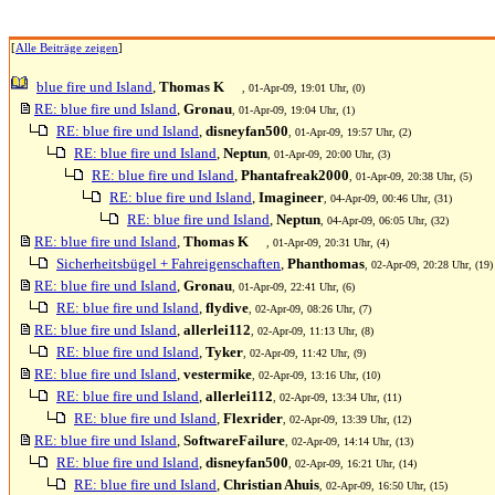
[
Alle Beiträge zeigen
]
blue fire und Island
,
Thomas K
, 01-Apr-09, 19:01 Uhr, (0)
RE: blue fire und Island
,
Gronau
, 01-Apr-09, 19:04 Uhr, (1)
RE: blue fire und Island
,
disneyfan500
, 01-Apr-09, 19:57 Uhr, (2)
RE: blue fire und Island
,
Neptun
, 01-Apr-09, 20:00 Uhr, (3)
RE: blue fire und Island
,
Phantafreak2000
, 01-Apr-09, 20:38 Uhr, (5)
RE: blue fire und Island
,
Imagineer
, 04-Apr-09, 00:46 Uhr, (31)
RE: blue fire und Island
,
Neptun
, 04-Apr-09, 06:05 Uhr, (32)
RE: blue fire und Island
,
Thomas K
, 01-Apr-09, 20:31 Uhr, (4)
Sicherheitsbügel + Fahreigenschaften
,
Phanthomas
, 02-Apr-09, 20:28 Uhr, (19)
RE: blue fire und Island
,
Gronau
, 01-Apr-09, 22:41 Uhr, (6)
RE: blue fire und Island
,
flydive
, 02-Apr-09, 08:26 Uhr, (7)
RE: blue fire und Island
,
allerlei112
, 02-Apr-09, 11:13 Uhr, (8)
RE: blue fire und Island
,
Tyker
, 02-Apr-09, 11:42 Uhr, (9)
RE: blue fire und Island
,
vestermike
, 02-Apr-09, 13:16 Uhr, (10)
RE: blue fire und Island
,
allerlei112
, 02-Apr-09, 13:34 Uhr, (11)
RE: blue fire und Island
,
Flexrider
, 02-Apr-09, 13:39 Uhr, (12)
RE: blue fire und Island
,
SoftwareFailure
, 02-Apr-09, 14:14 Uhr, (13)
RE: blue fire und Island
,
disneyfan500
, 02-Apr-09, 16:21 Uhr, (14)
RE: blue fire und Island
,
Christian Ahuis
, 02-Apr-09, 16:50 Uhr, (15)