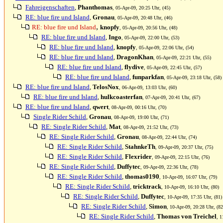
Fahreigenschaften
,
Phanthomas
, 05-Apr-09, 20:25 Uhr, (45)
RE: blue fire und Island
,
Gronau
, 05-Apr-09, 20:48 Uhr, (46)
,
RE: blue fire und Island
knopfy
, 05-Apr-09, 20:56 Uhr, (48)
RE: blue fire und Island
,
Ingo
, 05-Apr-09, 22:00 Uhr, (53)
RE: blue fire und Island
,
knopfy
, 05-Apr-09, 22:06 Uhr, (54)
RE: blue fire und Island
,
DragonKhan
, 05-Apr-09, 22:21 Uhr, (55)
RE: blue fire und Island
,
flydive
, 05-Apr-09, 22:45 Uhr, (57)
RE: blue fire und Island
,
funparkfan
, 05-Apr-09, 23:18 Uhr, (58)
RE: blue fire und Island
,
TelosNox
, 06-Apr-09, 13:03 Uhr, (60)
RE: blue fire und Island
,
hulkcoasterfan
, 07-Apr-09, 20:41 Uhr, (67)
RE: blue fire und Island
,
qwert
, 08-Apr-09, 00:16 Uhr, (70)
Single Rider Schild
,
Gronau
, 08-Apr-09, 19:00 Uhr, (71)
RE: Single Rider Schild
,
Mat
, 08-Apr-09, 21:52 Uhr, (73)
RE: Single Rider Schild
,
Gronau
, 08-Apr-09, 22:44 Uhr, (74)
RE: Single Rider Schild
,
StahnkeTh
, 09-Apr-09, 20:37 Uhr, (75)
RE: Single Rider Schild
,
Flexrider
, 09-Apr-09, 22:15 Uhr, (76)
RE: Single Rider Schild
,
Duffytec
, 09-Apr-09, 22:36 Uhr, (78)
RE: Single Rider Schild
,
thomas0190
, 10-Apr-09, 16:07 Uhr, (79)
RE: Single Rider Schild
,
tricktrack
, 10-Apr-09, 16:10 Uhr, (80)
RE: Single Rider Schild
,
Duffytec
, 10-Apr-09, 17:35 Uhr, (81)
RE: Single Rider Schild
,
Simon
, 10-Apr-09, 20:28 Uhr, (82
RE: Single Rider Schild
,
Thomas von Treichel
, 1