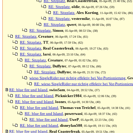
RE: Sitzplatz
,
Real Coasterfreak
, 05-Apr-09, 21:40 Uhr, (52)
RE: Sitzplatz
,
oldie
, 06-Apr-09, 07:26 Uhr, (59)
RE: Sitzplatz
,
Alex Korting
, 11-Apr-09, 15:42 Uhr, (86)
RE: Sitzplatz
,
vestermike
, 11-Apr-09, 16:07 Uhr, (87)
RE: Sitzplatz
,
qwert
, 08-Apr-09, 00:08 Uhr, (69)
RE: Sitzplatz
,
Simon
, 05-Apr-09, 08:53 Uhr, (38)
RE: Sitzplatz
,
Creature
, 06-Apr-09, 17:24 Uhr, (61)
RE: Sitzplatz
,
TT
, 06-Apr-09, 17:59 Uhr, (62)
RE: Sitzplatz
,
Real Coasterfreak
, 06-Apr-09, 19:27 Uhr, (63)
RE: Sitzplatz
,
larsi
, 06-Apr-09, 23:10 Uhr, (64)
RE: Sitzplatz
,
Creature
, 07-Apr-09, 01:02 Uhr, (65)
RE: Sitzplatz
,
Duffytec
, 07-Apr-09, 09:12 Uhr, (66)
RE: Sitzplatz
,
Duffytec
, 08-Apr-09, 21:31 Uhr, (72)
wieso SingleRider nur richtig effektiv bei Vor-Portionierung
,
Gr
RE: wieso SingleRider nur richtig effektiv bei Vor-Portionier
RE: blue fire und Island
,
swissSam
, 04-Apr-09, 20:52 Uhr, (37)
RE: blue fire und Island
,
Picknicker1984
, 05-Apr-09, 12:06 Uhr, (39)
RE: blue fire und Island
,
loones
, 05-Apr-09, 14:30 Uhr, (40)
RE: blue fire und Island
,
Thomas von Treichel
, 05-Apr-09, 14:38 Uhr, (41)
RE: blue fire und Island
,
powerwasi
, 05-Apr-09, 18:37 Uhr, (42)
RE: blue fire und Island
,
UweP
, 05-Apr-09, 22:23 Uhr, (56)
RE: blue fire und Island
,
disneyfan500
, 05-Apr-09, 19:11 Uhr, (43)
RE: blue fire und Island
,
Real Coasterfreak
, 05-Apr-09, 19:51 Uhr, (44)