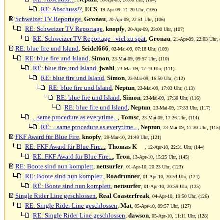
RE: Abschuss!?
,
ECS
, 19-Apr-09, 21:20 Uhr, (105)
Schweizer TV Reportage
,
Gronau
, 20-Apr-09, 22:51 Uhr, (106)
RE: Schweizer TV Reportage
,
knopfy
, 20-Apr-09, 23:00 Uhr, (107)
RE: Schweizer TV Reportage - viel zu spät
,
Gronau
, 21-Apr-09, 22:03 Uhr, 
RE: blue fire und Island
,
Seidel666
, 02-Mai-09, 07:18 Uhr, (109)
RE: blue fire und Island
,
Simon
, 23-Mai-09, 09:57 Uhr, (110)
RE: blue fire und Island
,
jwahl
, 23-Mai-09, 12:43 Uhr, (111)
RE: blue fire und Island
,
Simon
, 23-Mai-09, 16:50 Uhr, (112)
RE: blue fire und Island
,
Neptun
, 23-Mai-09, 17:03 Uhr, (113)
RE: blue fire und Island
,
Simon
, 23-Mai-09, 17:30 Uhr, (116)
RE: blue fire und Island
,
Neptun
, 23-Mai-09, 17:33 Uhr, (117)
...same procedure as everytime...
,
Tomsc
, 23-Mai-09, 17:26 Uhr, (114)
RE: ...same procedure as everytime...
,
Neptun
, 23-Mai-09, 17:30 Uhr, (115)
FKF Award für Blue Fire
,
knopfy
, 28-Mar-10, 21:49 Uhr, (121)
RE: FKF Award für Blue Fire...
,
Thomas K
, 12-Apr-10, 22:31 Uhr, (144)
RE: FKF Award für Blue Fire...
,
Tron
, 13-Apr-10, 15:25 Uhr, (145)
RE: Boote sind nun komplett
,
nettsurfer
, 01-Apr-10, 20:23 Uhr, (123)
RE: Boote sind nun komplett
,
Roadrunner
, 01-Apr-10, 20:54 Uhr, (124)
RE: Boote sind nun komplett
,
nettsurfer
, 01-Apr-10, 20:59 Uhr, (125)
Single Rider Line geschlossen
,
Real Coasterfreak
, 04-Apr-10, 19:50 Uhr, (126)
RE: Single Rider Line geschlossen
,
Mat
, 05-Apr-10, 09:57 Uhr, (127)
RE: Single Rider Line geschlossen
,
dawson
, 05-Apr-10, 11:11 Uhr, (128)