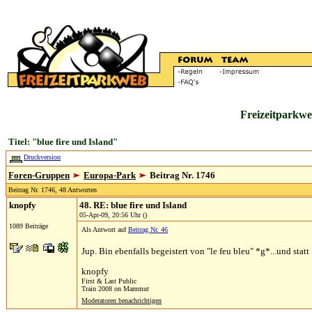
Freizeitparkwe
Titel: "blue fire und Island"
Druckversion
Foren-Gruppen
Europa-Park
Beitrag Nr. 1746
Beitrag Nr. 1746, 48 Antworten
knopfy
48. RE: blue fire und Island
05-Apr-09, 20:56 Uhr ()
1089 Beiträge
Als Antwort auf
Beitrag Nr. 46
Jup. Bin ebenfalls begeistert von "le feu bleu" *g*...und sta
knopfy
First & Last Public
Train 2008 on Mammut
Moderatoren benachrichtigen