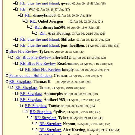
RE: blue fire und Island
,
qwert
, 02-Apr-09, 16:51 Uhr, (16)
RE:
,
WP
, 02-Apr-09, 18:37 Uhr, (17)
RE:
,
disneyfan500
, 02-Apr-09, 20:00 Uhr, (18)
RE:
,
Onkel Juergen
, 02-Apr-09, 22:09 Uhr, (21)
RE:
,
disneyfan500
, 03-Apr-09, 19:04 Uhr, (25)
RE:
,
Alex Korting
, 03-Apr-09, 20:16 Uhr, (26)
RE: blue fire und Island
,
Shiitake
, 03-Apr-09, 12:06 Uhr, (22)
RE: blue fire und Island
,
jens_hoeffken
, 04-Apr-09, 11:31 Uhr, (33)
Blue Fire Review
,
Tyker
, 02-Apr-09, 21:53 Uhr, (20)
RE: Blue Fire Review
,
allerlei112
, 03-Apr-09, 13:42 Uhr, (23)
RE: Blue Fire Review
,
Roadrunner
, 03-Apr-09, 14:11 Uhr, (24)
RE: Blue Fire Review
,
knopfy
, 05-Apr-09, 20:52 Uhr, (47)
Fotos von den Holländern
,
Gronau
, 03-Apr-09, 21:30 Uhr, (27)
RE: Sitzplatz
,
Thomas K
, 03-Apr-09, 23:05 Uhr, (28)
RE: Sitzplatz
,
Tomsc
, 04-Apr-09, 00:19 Uhr, (29)
RE: Sitzplatz
,
Animorphs
, 04-Apr-09, 00:29 Uhr, (30)
RE: Sitzplatz
,
Antiker1985
, 04-Apr-09, 12:57 Uhr, (34)
RE: Sitzplatz
,
Tomsc
, 04-Apr-09, 13:30 Uhr, (35)
RE: Sitzplatz
,
flydive
, 04-Apr-09, 20:20 Uhr, (36)
RE: Sitzplatz
,
Tyker
, 05-Apr-09, 21:01 Uhr, (49)
RE: Sitzplatz
,
Neptun
, 05-Apr-09, 21:06 Uhr, (50)
RE: Sitzplatz
,
Alex Korting
, 05-Apr-09, 21:36 Uhr, (51)