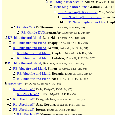
RE: Single Rider Schild
,
Simon
, 11-Apr-09, 14:08 
Neue Single Rider Line
,
Gronau
, 24-Mar-10, 1
RE: Neue Single Rider Line
,
Mat
, 24-Mar-
RE: Neue Single Rider Line
,
amorphi
RE: Neue Single Rider Line
,
knop
Onride-DVD
,
PCDrummer
, 11-Apr-09, 12:53 Uhr, (84)
RE: Onride-DVD
,
nettsurfer
, 12-Apr-09, 02:48 Uhr, (89)
RE: blue fire und Island
,
Latotzki
, 11-Apr-09, 20:21 Uhr, (88)
RE: blue fire und Island
,
knopfy
, 12-Apr-09, 12:19 Uhr, (90)
RE: blue fire und Island
,
Neptun
, 12-Apr-09, 12:39 Uhr, (91)
RE: blue fire und Island
,
knopfy
, 13-Apr-09, 14:14 Uhr, (99)
RE: blue fire und Island
,
Latotzki
, 17-Apr-09, 11:32 Uhr, (102)
RE: blue fire und Island
,
Boernie
, 13-Apr-09, 00:31 Uhr, (92)
RE: blue fire und Island
,
Simon
, 13-Apr-09, 07:58 Uhr, (93)
RE: blue fire und Island
,
Boernie
, 13-Apr-09, 12:56 Uhr, (94)
RE: blue fire und Island
,
sdos
, 13-Apr-09, 13:15 Uhr, (95)
Abschuss!?
,
ECS
, 13-Apr-09, 13:28 Uhr, (96)
RE: Abschuss!?
,
Pete
, 13-Apr-09, 13:35 Uhr, (97)
RE: Abschuss!?
,
ECS
, 13-Apr-09, 13:43 Uhr, (98)
RE: Abschuss!?
,
DragonKhan
, 13-Apr-09, 14:27 Uhr, (100)
RE: Abschuss!?
,
Alex Korting
, 13-Apr-09, 14:31 Uhr, (101)
RE: Abschuss!?
,
loones
, 18-Apr-09, 16:53 Uhr, (103)
RE: Abschuss!?
,
Neptun
, 18-Apr-09, 20:00 Uhr, (104)