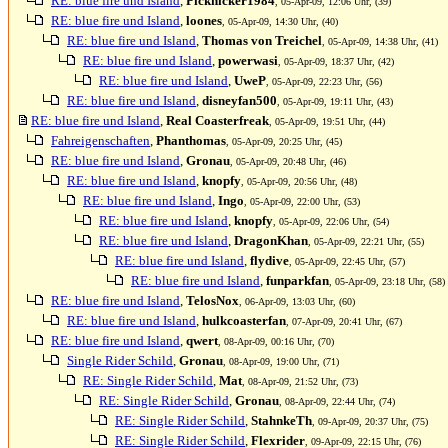
RE: blue fire und Island
,
Picknicker1984
, 05-Apr-09, 12:06 Uhr, (39)
RE: blue fire und Island
,
loones
, 05-Apr-09, 14:30 Uhr, (40)
RE: blue fire und Island
,
Thomas von Treichel
, 05-Apr-09, 14:38 Uhr, (41)
RE: blue fire und Island
,
powerwasi
, 05-Apr-09, 18:37 Uhr, (42)
RE: blue fire und Island
,
UweP
, 05-Apr-09, 22:23 Uhr, (56)
RE: blue fire und Island
,
disneyfan500
, 05-Apr-09, 19:11 Uhr, (43)
RE: blue fire und Island
,
Real Coasterfreak
, 05-Apr-09, 19:51 Uhr, (44)
Fahreigenschaften
,
Phanthomas
, 05-Apr-09, 20:25 Uhr, (45)
RE: blue fire und Island
,
Gronau
, 05-Apr-09, 20:48 Uhr, (46)
RE: blue fire und Island
,
knopfy
, 05-Apr-09, 20:56 Uhr, (48)
RE: blue fire und Island
,
Ingo
, 05-Apr-09, 22:00 Uhr, (53)
RE: blue fire und Island
,
knopfy
, 05-Apr-09, 22:06 Uhr, (54)
RE: blue fire und Island
,
DragonKhan
, 05-Apr-09, 22:21 Uhr, (55)
RE: blue fire und Island
,
flydive
, 05-Apr-09, 22:45 Uhr, (57)
RE: blue fire und Island
,
funparkfan
, 05-Apr-09, 23:18 Uhr, (58)
RE: blue fire und Island
,
TelosNox
, 06-Apr-09, 13:03 Uhr, (60)
RE: blue fire und Island
,
hulkcoasterfan
, 07-Apr-09, 20:41 Uhr, (67)
RE: blue fire und Island
,
qwert
, 08-Apr-09, 00:16 Uhr, (70)
Single Rider Schild
,
Gronau
, 08-Apr-09, 19:00 Uhr, (71)
RE: Single Rider Schild
,
Mat
, 08-Apr-09, 21:52 Uhr, (73)
RE: Single Rider Schild
,
Gronau
, 08-Apr-09, 22:44 Uhr, (74)
RE: Single Rider Schild
,
StahnkeTh
, 09-Apr-09, 20:37 Uhr, (75)
RE: Single Rider Schild
,
Flexrider
, 09-Apr-09, 22:15 Uhr, (76)