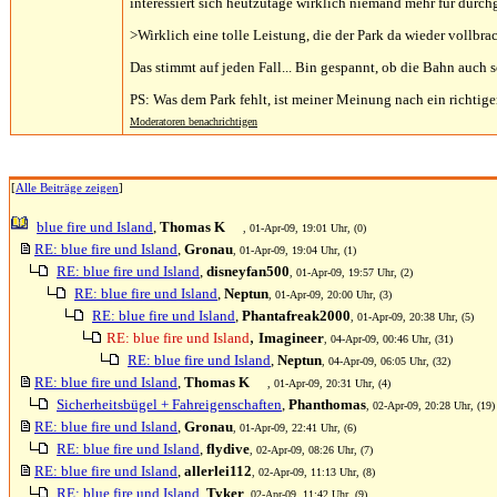
interessiert sich heutzutage wirklich niemand mehr für durc
>Wirklich eine tolle Leistung, die der Park da wieder vollbrac
Das stimmt auf jeden Fall... Bin gespannt, ob die Bahn auch so
PS: Was dem Park fehlt, ist meiner Meinung nach ein richtige
Moderatoren benachrichtigen
[
Alle Beiträge zeigen
]
blue fire und Island
,
Thomas K
, 01-Apr-09, 19:01 Uhr, (0)
RE: blue fire und Island
,
Gronau
, 01-Apr-09, 19:04 Uhr, (1)
RE: blue fire und Island
,
disneyfan500
, 01-Apr-09, 19:57 Uhr, (2)
RE: blue fire und Island
,
Neptun
, 01-Apr-09, 20:00 Uhr, (3)
RE: blue fire und Island
,
Phantafreak2000
, 01-Apr-09, 20:38 Uhr, (5)
,
RE: blue fire und Island
Imagineer
, 04-Apr-09, 00:46 Uhr, (31)
RE: blue fire und Island
,
Neptun
, 04-Apr-09, 06:05 Uhr, (32)
RE: blue fire und Island
,
Thomas K
, 01-Apr-09, 20:31 Uhr, (4)
Sicherheitsbügel + Fahreigenschaften
,
Phanthomas
, 02-Apr-09, 20:28 Uhr, (19)
RE: blue fire und Island
,
Gronau
, 01-Apr-09, 22:41 Uhr, (6)
RE: blue fire und Island
,
flydive
, 02-Apr-09, 08:26 Uhr, (7)
RE: blue fire und Island
,
allerlei112
, 02-Apr-09, 11:13 Uhr, (8)
RE: blue fire und Island
,
Tyker
, 02-Apr-09, 11:42 Uhr, (9)