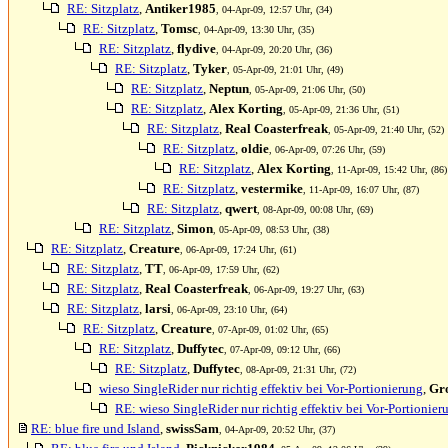
RE: Sitzplatz
,
Antiker1985
, 04-Apr-09, 12:57 Uhr, (34)
RE: Sitzplatz
,
Tomsc
, 04-Apr-09, 13:30 Uhr, (35)
RE: Sitzplatz
,
flydive
, 04-Apr-09, 20:20 Uhr, (36)
RE: Sitzplatz
,
Tyker
, 05-Apr-09, 21:01 Uhr, (49)
RE: Sitzplatz
,
Neptun
, 05-Apr-09, 21:06 Uhr, (50)
RE: Sitzplatz
,
Alex Korting
, 05-Apr-09, 21:36 Uhr, (51)
RE: Sitzplatz
,
Real Coasterfreak
, 05-Apr-09, 21:40 Uhr, (52)
RE: Sitzplatz
,
oldie
, 06-Apr-09, 07:26 Uhr, (59)
RE: Sitzplatz
,
Alex Korting
, 11-Apr-09, 15:42 Uhr, (86)
RE: Sitzplatz
,
vestermike
, 11-Apr-09, 16:07 Uhr, (87)
RE: Sitzplatz
,
qwert
, 08-Apr-09, 00:08 Uhr, (69)
RE: Sitzplatz
,
Simon
, 05-Apr-09, 08:53 Uhr, (38)
RE: Sitzplatz
,
Creature
, 06-Apr-09, 17:24 Uhr, (61)
RE: Sitzplatz
,
TT
, 06-Apr-09, 17:59 Uhr, (62)
RE: Sitzplatz
,
Real Coasterfreak
, 06-Apr-09, 19:27 Uhr, (63)
RE: Sitzplatz
,
larsi
, 06-Apr-09, 23:10 Uhr, (64)
RE: Sitzplatz
,
Creature
, 07-Apr-09, 01:02 Uhr, (65)
RE: Sitzplatz
,
Duffytec
, 07-Apr-09, 09:12 Uhr, (66)
RE: Sitzplatz
,
Duffytec
, 08-Apr-09, 21:31 Uhr, (72)
wieso SingleRider nur richtig effektiv bei Vor-Portionierung
,
Gr
RE: wieso SingleRider nur richtig effektiv bei Vor-Portionier
RE: blue fire und Island
,
swissSam
, 04-Apr-09, 20:52 Uhr, (37)