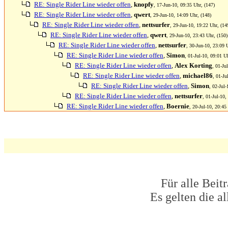
RE: Single Rider Line wieder offen
,
knopfy
, 17-Jun-10, 09:35 Uhr, (147)
RE: Single Rider Line wieder offen
,
qwert
, 29-Jun-10, 14:09 Uhr, (148)
RE: Single Rider Line wieder offen
,
nettsurfer
, 29-Jun-10, 19:22 Uhr, (14
RE: Single Rider Line wieder offen
,
qwert
, 29-Jun-10, 23:43 Uhr, (150)
RE: Single Rider Line wieder offen
,
nettsurfer
, 30-Jun-10, 23:09 
RE: Single Rider Line wieder offen
,
Simon
, 01-Jul-10, 09:01 U
RE: Single Rider Line wieder offen
,
Alex Korting
, 01-Ju
RE: Single Rider Line wieder offen
,
michael86
, 01-Ju
RE: Single Rider Line wieder offen
,
Simon
, 02-Jul-
RE: Single Rider Line wieder offen
,
nettsurfer
, 01-Jul-10,
RE: Single Rider Line wieder offen
,
Boernie
, 20-Jul-10, 20:45
Für alle Beit
Es gelten die 