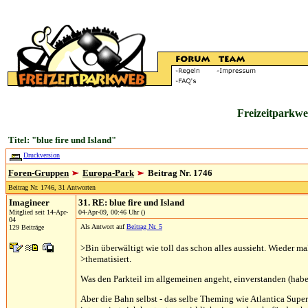
Freizeitparkwe
Titel: "blue fire und Island"
Druckversion
Foren-Gruppen
Europa-Park
Beitrag Nr. 1746
Beitrag Nr. 1746, 31 Antworten
Imagineer
31. RE: blue fire und Island
Mitglied seit 14-Apr-
04-Apr-09, 00:46 Uhr ()
04
Als Antwort auf
Beitrag Nr. 5
129 Beiträge
>Bin überwältigt wie toll das schon alles aussieht. Wieder mal
>thematisiert.
Was den Parkteil im allgemeinen angeht, einverstanden (habe a
Aber die Bahn selbst - das selbe Theming wie Atlantica Super