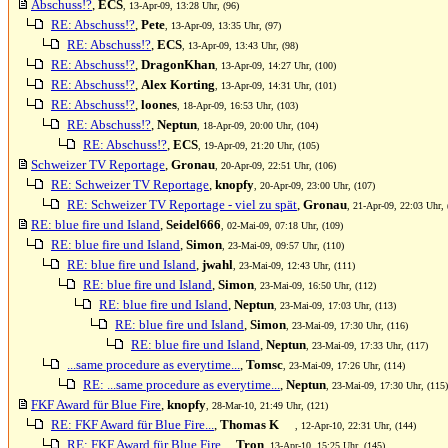
Abschuss!?
,
ECS
, 13-Apr-09, 13:28 Uhr, (96)
RE: Abschuss!?
,
Pete
, 13-Apr-09, 13:35 Uhr, (97)
RE: Abschuss!?
,
ECS
, 13-Apr-09, 13:43 Uhr, (98)
RE: Abschuss!?
,
DragonKhan
, 13-Apr-09, 14:27 Uhr, (100)
RE: Abschuss!?
,
Alex Korting
, 13-Apr-09, 14:31 Uhr, (101)
RE: Abschuss!?
,
loones
, 18-Apr-09, 16:53 Uhr, (103)
RE: Abschuss!?
,
Neptun
, 18-Apr-09, 20:00 Uhr, (104)
RE: Abschuss!?
,
ECS
, 19-Apr-09, 21:20 Uhr, (105)
Schweizer TV Reportage
,
Gronau
, 20-Apr-09, 22:51 Uhr, (106)
RE: Schweizer TV Reportage
,
knopfy
, 20-Apr-09, 23:00 Uhr, (107)
RE: Schweizer TV Reportage - viel zu spät
,
Gronau
, 21-Apr-09, 22:03 Uhr, 
RE: blue fire und Island
,
Seidel666
, 02-Mai-09, 07:18 Uhr, (109)
RE: blue fire und Island
,
Simon
, 23-Mai-09, 09:57 Uhr, (110)
RE: blue fire und Island
,
jwahl
, 23-Mai-09, 12:43 Uhr, (111)
RE: blue fire und Island
,
Simon
, 23-Mai-09, 16:50 Uhr, (112)
RE: blue fire und Island
,
Neptun
, 23-Mai-09, 17:03 Uhr, (113)
RE: blue fire und Island
,
Simon
, 23-Mai-09, 17:30 Uhr, (116)
RE: blue fire und Island
,
Neptun
, 23-Mai-09, 17:33 Uhr, (117)
...same procedure as everytime...
,
Tomsc
, 23-Mai-09, 17:26 Uhr, (114)
RE: ...same procedure as everytime...
,
Neptun
, 23-Mai-09, 17:30 Uhr, (115)
FKF Award für Blue Fire
,
knopfy
, 28-Mar-10, 21:49 Uhr, (121)
RE: FKF Award für Blue Fire...
,
Thomas K
, 12-Apr-10, 22:31 Uhr, (144)
RE: FKF Award für Blue Fire...
,
Tron
, 13-Apr-10, 15:25 Uhr, (145)