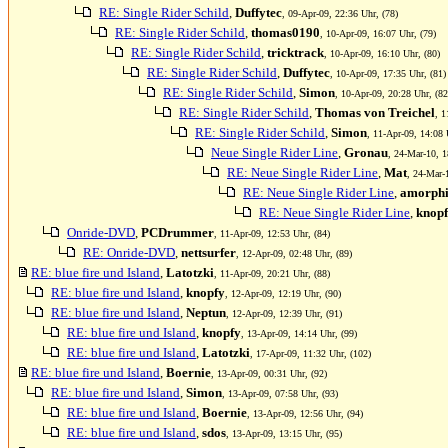
RE: Single Rider Schild
,
Duffytec
, 09-Apr-09, 22:36 Uhr, (78)
RE: Single Rider Schild
,
thomas0190
, 10-Apr-09, 16:07 Uhr, (79)
RE: Single Rider Schild
,
tricktrack
, 10-Apr-09, 16:10 Uhr, (80)
RE: Single Rider Schild
,
Duffytec
, 10-Apr-09, 17:35 Uhr, (81)
RE: Single Rider Schild
,
Simon
, 10-Apr-09, 20:28 Uhr, (82
RE: Single Rider Schild
,
Thomas von Treichel
, 1
RE: Single Rider Schild
,
Simon
, 11-Apr-09, 14:08 
Neue Single Rider Line
,
Gronau
, 24-Mar-10, 1
RE: Neue Single Rider Line
,
Mat
, 24-Mar-
RE: Neue Single Rider Line
,
amorphi
RE: Neue Single Rider Line
,
knop
Onride-DVD
,
PCDrummer
, 11-Apr-09, 12:53 Uhr, (84)
RE: Onride-DVD
,
nettsurfer
, 12-Apr-09, 02:48 Uhr, (89)
RE: blue fire und Island
,
Latotzki
, 11-Apr-09, 20:21 Uhr, (88)
RE: blue fire und Island
,
knopfy
, 12-Apr-09, 12:19 Uhr, (90)
RE: blue fire und Island
,
Neptun
, 12-Apr-09, 12:39 Uhr, (91)
RE: blue fire und Island
,
knopfy
, 13-Apr-09, 14:14 Uhr, (99)
RE: blue fire und Island
,
Latotzki
, 17-Apr-09, 11:32 Uhr, (102)
RE: blue fire und Island
,
Boernie
, 13-Apr-09, 00:31 Uhr, (92)
RE: blue fire und Island
,
Simon
, 13-Apr-09, 07:58 Uhr, (93)
RE: blue fire und Island
,
Boernie
, 13-Apr-09, 12:56 Uhr, (94)
RE: blue fire und Island
,
sdos
, 13-Apr-09, 13:15 Uhr, (95)