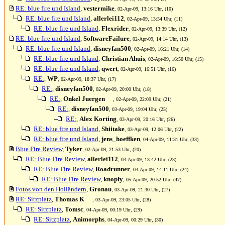
RE: blue fire und Island
,
vestermike
, 02-Apr-09, 13:16 Uhr, (10)
RE: blue fire und Island
,
allerlei112
, 02-Apr-09, 13:34 Uhr, (11)
RE: blue fire und Island
,
Flexrider
, 02-Apr-09, 13:39 Uhr, (12)
RE: blue fire und Island
,
SoftwareFailure
, 02-Apr-09, 14:14 Uhr, (13)
RE: blue fire und Island
,
disneyfan500
, 02-Apr-09, 16:21 Uhr, (14)
RE: blue fire und Island
,
Christian Ahuis
, 02-Apr-09, 16:50 Uhr, (15)
RE: blue fire und Island
,
qwert
, 02-Apr-09, 16:51 Uhr, (16)
RE:
,
WP
, 02-Apr-09, 18:37 Uhr, (17)
RE:
,
disneyfan500
, 02-Apr-09, 20:00 Uhr, (18)
RE:
,
Onkel Juergen
, 02-Apr-09, 22:09 Uhr, (21)
RE:
,
disneyfan500
, 03-Apr-09, 19:04 Uhr, (25)
RE:
,
Alex Korting
, 03-Apr-09, 20:16 Uhr, (26)
RE: blue fire und Island
,
Shiitake
, 03-Apr-09, 12:06 Uhr, (22)
RE: blue fire und Island
,
jens_hoeffken
, 04-Apr-09, 11:31 Uhr, (33)
Blue Fire Review
,
Tyker
, 02-Apr-09, 21:53 Uhr, (20)
RE: Blue Fire Review
,
allerlei112
, 03-Apr-09, 13:42 Uhr, (23)
RE: Blue Fire Review
,
Roadrunner
, 03-Apr-09, 14:11 Uhr, (24)
RE: Blue Fire Review
,
knopfy
, 05-Apr-09, 20:52 Uhr, (47)
Fotos von den Holländern
,
Gronau
, 03-Apr-09, 21:30 Uhr, (27)
RE: Sitzplatz
,
Thomas K
, 03-Apr-09, 23:05 Uhr, (28)
RE: Sitzplatz
,
Tomsc
, 04-Apr-09, 00:19 Uhr, (29)
RE: Sitzplatz
,
Animorphs
, 04-Apr-09, 00:29 Uhr, (30)