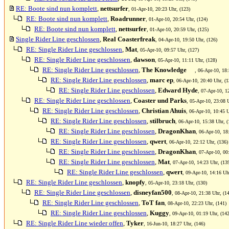
RE: Boote sind nun komplett
,
nettsurfer
, 01-Apr-10, 20:23 Uhr, (123)
RE: Boote sind nun komplett
,
Roadrunner
, 01-Apr-10, 20:54 Uhr, (124)
RE: Boote sind nun komplett
,
nettsurfer
, 01-Apr-10, 20:59 Uhr, (125)
Single Rider Line geschlossen
,
Real Coasterfreak
, 04-Apr-10, 19:50 Uhr, (126)
RE: Single Rider Line geschlossen
,
Mat
, 05-Apr-10, 09:57 Uhr, (127)
RE: Single Rider Line geschlossen
,
dawson
, 05-Apr-10, 11:11 Uhr, (128)
RE: Single Rider Line geschlossen
,
The Knowledge
, 06-Apr-10, 18:
RE: Single Rider Line geschlossen
,
marc ep
, 06-Apr-10, 20:40 Uhr, (1
RE: Single Rider Line geschlossen
,
Edward Hyde
, 07-Apr-10, 1
RE: Single Rider Line geschlossen
,
Coaster und Parks
, 05-Apr-10, 23:08 
RE: Single Rider Line geschlossen
,
Christian Ahuis
, 06-Apr-10, 10:45 U
RE: Single Rider Line geschlossen
,
stilbruch
, 06-Apr-10, 15:38 Uhr, (
RE: Single Rider Line geschlossen
,
DragonKhan
, 06-Apr-10, 18
RE: Single Rider Line geschlossen
,
qwert
, 06-Apr-10, 22:12 Uhr, (136)
RE: Single Rider Line geschlossen
,
DragonKhan
, 07-Apr-10, 00
RE: Single Rider Line geschlossen
,
Mat
, 07-Apr-10, 14:23 Uhr, (13
RE: Single Rider Line geschlossen
,
qwert
, 09-Apr-10, 14:16 Uh
RE: Single Rider Line geschlossen
,
knopfy
, 05-Apr-10, 23:18 Uhr, (130)
RE: Single Rider Line geschlossen
,
disneyfan500
, 08-Apr-10, 21:38 Uhr, (1
RE: Single Rider Line geschlossen
,
ToT fan
, 08-Apr-10, 22:23 Uhr, (141)
RE: Single Rider Line geschlossen
,
Kuggy
, 09-Apr-10, 01:19 Uhr, (142
RE: Single Rider Line wieder offen
,
Tyker
, 16-Jun-10, 18:27 Uhr, (146)