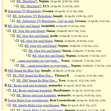
RE: Abschuss!?
,
Neptun
, 18-Apr-09, 20:00 Uhr, (104)
RE: Abschuss!?
,
ECS
, 19-Apr-09, 21:20 Uhr, (105)
Schweizer TV Reportage
,
Gronau
, 20-Apr-09, 22:51 Uhr, (106)
RE: Schweizer TV Reportage
,
knopfy
, 20-Apr-09, 23:00 Uhr, (107)
RE: Schweizer TV Reportage - viel zu spät
,
Gronau
, 21-Apr-09, 22:03 Uhr, 
RE: blue fire und Island
,
Seidel666
, 02-Mai-09, 07:18 Uhr, (109)
RE: blue fire und Island
,
Simon
, 23-Mai-09, 09:57 Uhr, (110)
RE: blue fire und Island
,
jwahl
, 23-Mai-09, 12:43 Uhr, (111)
RE: blue fire und Island
,
Simon
, 23-Mai-09, 16:50 Uhr, (112)
RE: blue fire und Island
,
Neptun
, 23-Mai-09, 17:03 Uhr, (113)
RE: blue fire und Island
,
Simon
, 23-Mai-09, 17:30 Uhr, (116)
RE: blue fire und Island
,
Neptun
, 23-Mai-09, 17:33 Uhr, (117)
...same procedure as everytime...
,
Tomsc
, 23-Mai-09, 17:26 Uhr, (114)
RE: ...same procedure as everytime...
,
Neptun
, 23-Mai-09, 17:30 Uhr, (115)
FKF Award für Blue Fire
,
knopfy
, 28-Mar-10, 21:49 Uhr, (121)
RE: FKF Award für Blue Fire...
,
Thomas K
, 12-Apr-10, 22:31 Uhr, (144)
RE: FKF Award für Blue Fire...
,
Tron
, 13-Apr-10, 15:25 Uhr, (145)
RE: Boote sind nun komplett
,
nettsurfer
, 01-Apr-10, 20:23 Uhr, (123)
RE: Boote sind nun komplett
,
Roadrunner
, 01-Apr-10, 20:54 Uhr, (124)
RE: Boote sind nun komplett
,
nettsurfer
, 01-Apr-10, 20:59 Uhr, (125)
Single Rider Line geschlossen
,
Real Coasterfreak
, 04-Apr-10, 19:50 Uhr, (126)
RE: Single Rider Line geschlossen
,
Mat
, 05-Apr-10, 09:57 Uhr, (127)
RE: Single Rider Line geschlossen
,
dawson
, 05-Apr-10, 11:11 Uhr, (128)