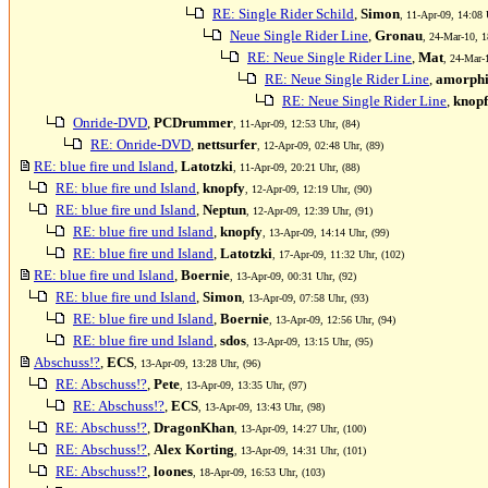
RE: Single Rider Schild
,
Simon
, 11-Apr-09, 14:08 
Neue Single Rider Line
,
Gronau
, 24-Mar-10, 1
RE: Neue Single Rider Line
,
Mat
, 24-Mar-
RE: Neue Single Rider Line
,
amorphi
RE: Neue Single Rider Line
,
knop
Onride-DVD
,
PCDrummer
, 11-Apr-09, 12:53 Uhr, (84)
RE: Onride-DVD
,
nettsurfer
, 12-Apr-09, 02:48 Uhr, (89)
RE: blue fire und Island
,
Latotzki
, 11-Apr-09, 20:21 Uhr, (88)
RE: blue fire und Island
,
knopfy
, 12-Apr-09, 12:19 Uhr, (90)
RE: blue fire und Island
,
Neptun
, 12-Apr-09, 12:39 Uhr, (91)
RE: blue fire und Island
,
knopfy
, 13-Apr-09, 14:14 Uhr, (99)
RE: blue fire und Island
,
Latotzki
, 17-Apr-09, 11:32 Uhr, (102)
RE: blue fire und Island
,
Boernie
, 13-Apr-09, 00:31 Uhr, (92)
RE: blue fire und Island
,
Simon
, 13-Apr-09, 07:58 Uhr, (93)
RE: blue fire und Island
,
Boernie
, 13-Apr-09, 12:56 Uhr, (94)
RE: blue fire und Island
,
sdos
, 13-Apr-09, 13:15 Uhr, (95)
Abschuss!?
,
ECS
, 13-Apr-09, 13:28 Uhr, (96)
RE: Abschuss!?
,
Pete
, 13-Apr-09, 13:35 Uhr, (97)
RE: Abschuss!?
,
ECS
, 13-Apr-09, 13:43 Uhr, (98)
RE: Abschuss!?
,
DragonKhan
, 13-Apr-09, 14:27 Uhr, (100)
RE: Abschuss!?
,
Alex Korting
, 13-Apr-09, 14:31 Uhr, (101)
RE: Abschuss!?
,
loones
, 18-Apr-09, 16:53 Uhr, (103)