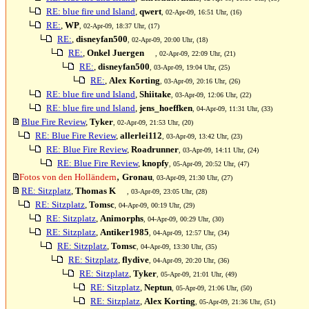
RE: blue fire und Island
,
qwert
, 02-Apr-09, 16:51 Uhr, (16)
RE:
,
WP
, 02-Apr-09, 18:37 Uhr, (17)
RE:
,
disneyfan500
, 02-Apr-09, 20:00 Uhr, (18)
RE:
,
Onkel Juergen
, 02-Apr-09, 22:09 Uhr, (21)
RE:
,
disneyfan500
, 03-Apr-09, 19:04 Uhr, (25)
RE:
,
Alex Korting
, 03-Apr-09, 20:16 Uhr, (26)
RE: blue fire und Island
,
Shiitake
, 03-Apr-09, 12:06 Uhr, (22)
RE: blue fire und Island
,
jens_hoeffken
, 04-Apr-09, 11:31 Uhr, (33)
Blue Fire Review
,
Tyker
, 02-Apr-09, 21:53 Uhr, (20)
RE: Blue Fire Review
,
allerlei112
, 03-Apr-09, 13:42 Uhr, (23)
RE: Blue Fire Review
,
Roadrunner
, 03-Apr-09, 14:11 Uhr, (24)
RE: Blue Fire Review
,
knopfy
, 05-Apr-09, 20:52 Uhr, (47)
,
Fotos von den Holländern
Gronau
, 03-Apr-09, 21:30 Uhr, (27)
RE: Sitzplatz
,
Thomas K
, 03-Apr-09, 23:05 Uhr, (28)
RE: Sitzplatz
,
Tomsc
, 04-Apr-09, 00:19 Uhr, (29)
RE: Sitzplatz
,
Animorphs
, 04-Apr-09, 00:29 Uhr, (30)
RE: Sitzplatz
,
Antiker1985
, 04-Apr-09, 12:57 Uhr, (34)
RE: Sitzplatz
,
Tomsc
, 04-Apr-09, 13:30 Uhr, (35)
RE: Sitzplatz
,
flydive
, 04-Apr-09, 20:20 Uhr, (36)
RE: Sitzplatz
,
Tyker
, 05-Apr-09, 21:01 Uhr, (49)
RE: Sitzplatz
,
Neptun
, 05-Apr-09, 21:06 Uhr, (50)
RE: Sitzplatz
,
Alex Korting
, 05-Apr-09, 21:36 Uhr, (51)