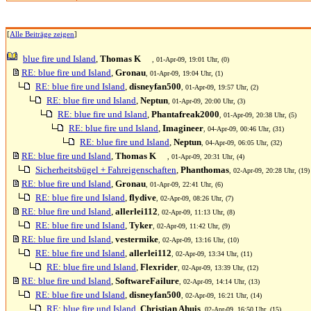
[
Alle Beiträge zeigen
]
blue fire und Island
,
Thomas K
, 01-Apr-09, 19:01 Uhr, (0)
RE: blue fire und Island
,
Gronau
, 01-Apr-09, 19:04 Uhr, (1)
RE: blue fire und Island
,
disneyfan500
, 01-Apr-09, 19:57 Uhr, (2)
RE: blue fire und Island
,
Neptun
, 01-Apr-09, 20:00 Uhr, (3)
RE: blue fire und Island
,
Phantafreak2000
, 01-Apr-09, 20:38 Uhr, (5)
RE: blue fire und Island
,
Imagineer
, 04-Apr-09, 00:46 Uhr, (31)
RE: blue fire und Island
,
Neptun
, 04-Apr-09, 06:05 Uhr, (32)
RE: blue fire und Island
,
Thomas K
, 01-Apr-09, 20:31 Uhr, (4)
Sicherheitsbügel + Fahreigenschaften
,
Phanthomas
, 02-Apr-09, 20:28 Uhr, (19)
RE: blue fire und Island
,
Gronau
, 01-Apr-09, 22:41 Uhr, (6)
RE: blue fire und Island
,
flydive
, 02-Apr-09, 08:26 Uhr, (7)
RE: blue fire und Island
,
allerlei112
, 02-Apr-09, 11:13 Uhr, (8)
RE: blue fire und Island
,
Tyker
, 02-Apr-09, 11:42 Uhr, (9)
RE: blue fire und Island
,
vestermike
, 02-Apr-09, 13:16 Uhr, (10)
RE: blue fire und Island
,
allerlei112
, 02-Apr-09, 13:34 Uhr, (11)
RE: blue fire und Island
,
Flexrider
, 02-Apr-09, 13:39 Uhr, (12)
RE: blue fire und Island
,
SoftwareFailure
, 02-Apr-09, 14:14 Uhr, (13)
RE: blue fire und Island
,
disneyfan500
, 02-Apr-09, 16:21 Uhr, (14)
RE: blue fire und Island
,
Christian Ahuis
, 02-Apr-09, 16:50 Uhr, (15)