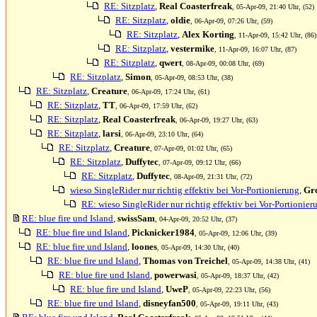
RE: Sitzplatz
,
Real Coasterfreak
, 05-Apr-09, 21:40 Uhr, (52)
RE: Sitzplatz
,
oldie
, 06-Apr-09, 07:26 Uhr, (59)
RE: Sitzplatz
,
Alex Korting
, 11-Apr-09, 15:42 Uhr, (86)
RE: Sitzplatz
,
vestermike
, 11-Apr-09, 16:07 Uhr, (87)
RE: Sitzplatz
,
qwert
, 08-Apr-09, 00:08 Uhr, (69)
RE: Sitzplatz
,
Simon
, 05-Apr-09, 08:53 Uhr, (38)
RE: Sitzplatz
,
Creature
, 06-Apr-09, 17:24 Uhr, (61)
RE: Sitzplatz
,
TT
, 06-Apr-09, 17:59 Uhr, (62)
RE: Sitzplatz
,
Real Coasterfreak
, 06-Apr-09, 19:27 Uhr, (63)
RE: Sitzplatz
,
larsi
, 06-Apr-09, 23:10 Uhr, (64)
RE: Sitzplatz
,
Creature
, 07-Apr-09, 01:02 Uhr, (65)
RE: Sitzplatz
,
Duffytec
, 07-Apr-09, 09:12 Uhr, (66)
RE: Sitzplatz
,
Duffytec
, 08-Apr-09, 21:31 Uhr, (72)
wieso SingleRider nur richtig effektiv bei Vor-Portionierung
,
Gr
RE: wieso SingleRider nur richtig effektiv bei Vor-Portionier
RE: blue fire und Island
,
swissSam
, 04-Apr-09, 20:52 Uhr, (37)
RE: blue fire und Island
,
Picknicker1984
, 05-Apr-09, 12:06 Uhr, (39)
RE: blue fire und Island
,
loones
, 05-Apr-09, 14:30 Uhr, (40)
RE: blue fire und Island
,
Thomas von Treichel
, 05-Apr-09, 14:38 Uhr, (41)
RE: blue fire und Island
,
powerwasi
, 05-Apr-09, 18:37 Uhr, (42)
RE: blue fire und Island
,
UweP
, 05-Apr-09, 22:23 Uhr, (56)
RE: blue fire und Island
,
disneyfan500
, 05-Apr-09, 19:11 Uhr, (43)