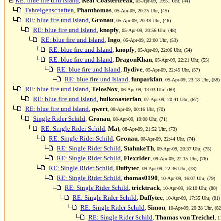
RE: blue fire und Island
,
Real Coasterfreak
, 05-Apr-09, 19:51 Uhr, (44)
Fahreigenschaften
,
Phanthomas
, 05-Apr-09, 20:25 Uhr, (45)
RE: blue fire und Island
,
Gronau
, 05-Apr-09, 20:48 Uhr, (46)
RE: blue fire und Island
,
knopfy
, 05-Apr-09, 20:56 Uhr, (48)
RE: blue fire und Island
,
Ingo
, 05-Apr-09, 22:00 Uhr, (53)
RE: blue fire und Island
,
knopfy
, 05-Apr-09, 22:06 Uhr, (54)
RE: blue fire und Island
,
DragonKhan
, 05-Apr-09, 22:21 Uhr, (55)
RE: blue fire und Island
,
flydive
, 05-Apr-09, 22:45 Uhr, (57)
RE: blue fire und Island
,
funparkfan
, 05-Apr-09, 23:18 Uhr, (58)
RE: blue fire und Island
,
TelosNox
, 06-Apr-09, 13:03 Uhr, (60)
RE: blue fire und Island
,
hulkcoasterfan
, 07-Apr-09, 20:41 Uhr, (67)
RE: blue fire und Island
,
qwert
, 08-Apr-09, 00:16 Uhr, (70)
Single Rider Schild
,
Gronau
, 08-Apr-09, 19:00 Uhr, (71)
RE: Single Rider Schild
,
Mat
, 08-Apr-09, 21:52 Uhr, (73)
RE: Single Rider Schild
,
Gronau
, 08-Apr-09, 22:44 Uhr, (74)
RE: Single Rider Schild
,
StahnkeTh
, 09-Apr-09, 20:37 Uhr, (75)
RE: Single Rider Schild
,
Flexrider
, 09-Apr-09, 22:15 Uhr, (76)
RE: Single Rider Schild
,
Duffytec
, 09-Apr-09, 22:36 Uhr, (78)
RE: Single Rider Schild
,
thomas0190
, 10-Apr-09, 16:07 Uhr, (79)
RE: Single Rider Schild
,
tricktrack
, 10-Apr-09, 16:10 Uhr, (80)
RE: Single Rider Schild
,
Duffytec
, 10-Apr-09, 17:35 Uhr, (81)
RE: Single Rider Schild
,
Simon
, 10-Apr-09, 20:28 Uhr, (82
RE: Single Rider Schild
,
Thomas von Treichel
, 1