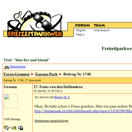
Freizeitparkwe
Titel: "blue fire und Island"
Druckversion
Foren-Gruppen
Europa-Park
Beitrag Nr. 1746
Beitrag Nr. 1746, 27 Antworten
Gronau
27. Fotos von den Holländern
03-Apr-09, 21:30 Uhr ()
Als Antwort auf
Beitrag Nr. 0
Okay, Ihr habt schon x Fotos gesehen. Aber ein paar andere P
http://themepark.nl/ubb/ubbthreads.php/topics/1039290/
1590 Beiträge
Moderatoren benachrichtigen