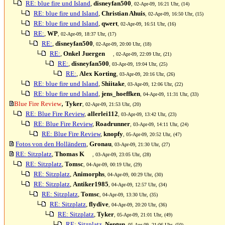
RE: blue fire und Island
,
disneyfan500
, 02-Apr-09, 16:21 Uhr, (14)
RE: blue fire und Island
,
Christian Ahuis
, 02-Apr-09, 16:50 Uhr, (15)
RE: blue fire und Island
,
qwert
, 02-Apr-09, 16:51 Uhr, (16)
RE:
,
WP
, 02-Apr-09, 18:37 Uhr, (17)
RE:
,
disneyfan500
, 02-Apr-09, 20:00 Uhr, (18)
RE:
,
Onkel Juergen
, 02-Apr-09, 22:09 Uhr, (21)
RE:
,
disneyfan500
, 03-Apr-09, 19:04 Uhr, (25)
RE:
,
Alex Korting
, 03-Apr-09, 20:16 Uhr, (26)
RE: blue fire und Island
,
Shiitake
, 03-Apr-09, 12:06 Uhr, (22)
RE: blue fire und Island
,
jens_hoeffken
, 04-Apr-09, 11:31 Uhr, (33)
,
Blue Fire Review
Tyker
, 02-Apr-09, 21:53 Uhr, (20)
RE: Blue Fire Review
,
allerlei112
, 03-Apr-09, 13:42 Uhr, (23)
RE: Blue Fire Review
,
Roadrunner
, 03-Apr-09, 14:11 Uhr, (24)
RE: Blue Fire Review
,
knopfy
, 05-Apr-09, 20:52 Uhr, (47)
Fotos von den Holländern
,
Gronau
, 03-Apr-09, 21:30 Uhr, (27)
RE: Sitzplatz
,
Thomas K
, 03-Apr-09, 23:05 Uhr, (28)
RE: Sitzplatz
,
Tomsc
, 04-Apr-09, 00:19 Uhr, (29)
RE: Sitzplatz
,
Animorphs
, 04-Apr-09, 00:29 Uhr, (30)
RE: Sitzplatz
,
Antiker1985
, 04-Apr-09, 12:57 Uhr, (34)
RE: Sitzplatz
,
Tomsc
, 04-Apr-09, 13:30 Uhr, (35)
RE: Sitzplatz
,
flydive
, 04-Apr-09, 20:20 Uhr, (36)
RE: Sitzplatz
,
Tyker
, 05-Apr-09, 21:01 Uhr, (49)
RE: Sitzplatz
,
Neptun
, 05-Apr-09, 21:06 Uhr, (50)