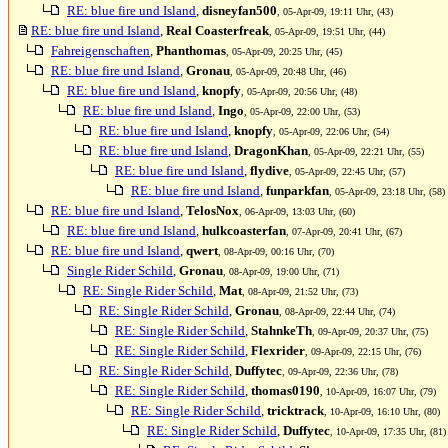
RE: blue fire und Island
,
disneyfan500
, 05-Apr-09, 19:11 Uhr, (43)
RE: blue fire und Island
,
Real Coasterfreak
, 05-Apr-09, 19:51 Uhr, (44)
Fahreigenschaften
,
Phanthomas
, 05-Apr-09, 20:25 Uhr, (45)
RE: blue fire und Island
,
Gronau
, 05-Apr-09, 20:48 Uhr, (46)
RE: blue fire und Island
,
knopfy
, 05-Apr-09, 20:56 Uhr, (48)
RE: blue fire und Island
,
Ingo
, 05-Apr-09, 22:00 Uhr, (53)
RE: blue fire und Island
,
knopfy
, 05-Apr-09, 22:06 Uhr, (54)
RE: blue fire und Island
,
DragonKhan
, 05-Apr-09, 22:21 Uhr, (55)
RE: blue fire und Island
,
flydive
, 05-Apr-09, 22:45 Uhr, (57)
RE: blue fire und Island
,
funparkfan
, 05-Apr-09, 23:18 Uhr, (58)
RE: blue fire und Island
,
TelosNox
, 06-Apr-09, 13:03 Uhr, (60)
RE: blue fire und Island
,
hulkcoasterfan
, 07-Apr-09, 20:41 Uhr, (67)
RE: blue fire und Island
,
qwert
, 08-Apr-09, 00:16 Uhr, (70)
Single Rider Schild
,
Gronau
, 08-Apr-09, 19:00 Uhr, (71)
RE: Single Rider Schild
,
Mat
, 08-Apr-09, 21:52 Uhr, (73)
RE: Single Rider Schild
,
Gronau
, 08-Apr-09, 22:44 Uhr, (74)
RE: Single Rider Schild
,
StahnkeTh
, 09-Apr-09, 20:37 Uhr, (75)
RE: Single Rider Schild
,
Flexrider
, 09-Apr-09, 22:15 Uhr, (76)
RE: Single Rider Schild
,
Duffytec
, 09-Apr-09, 22:36 Uhr, (78)
RE: Single Rider Schild
,
thomas0190
, 10-Apr-09, 16:07 Uhr, (79)
RE: Single Rider Schild
,
tricktrack
, 10-Apr-09, 16:10 Uhr, (80)
RE: Single Rider Schild
,
Duffytec
, 10-Apr-09, 17:35 Uhr, (81)