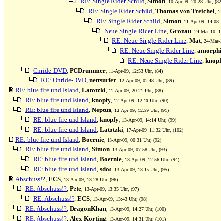
RE: Single Rider Schild
,
Simon
, 10-Apr-09, 20:28 Uhr, (82
RE: Single Rider Schild
,
Thomas von Treichel
, 1
RE: Single Rider Schild
,
Simon
, 11-Apr-09, 14:08 
Neue Single Rider Line
,
Gronau
, 24-Mar-10, 1
RE: Neue Single Rider Line
,
Mat
, 24-Mar-
RE: Neue Single Rider Line
,
amorphi
RE: Neue Single Rider Line
,
knop
Onride-DVD
,
PCDrummer
, 11-Apr-09, 12:53 Uhr, (84)
RE: Onride-DVD
,
nettsurfer
, 12-Apr-09, 02:48 Uhr, (89)
RE: blue fire und Island
,
Latotzki
, 11-Apr-09, 20:21 Uhr, (88)
RE: blue fire und Island
,
knopfy
, 12-Apr-09, 12:19 Uhr, (90)
RE: blue fire und Island
,
Neptun
, 12-Apr-09, 12:39 Uhr, (91)
RE: blue fire und Island
,
knopfy
, 13-Apr-09, 14:14 Uhr, (99)
RE: blue fire und Island
,
Latotzki
, 17-Apr-09, 11:32 Uhr, (102)
RE: blue fire und Island
,
Boernie
, 13-Apr-09, 00:31 Uhr, (92)
RE: blue fire und Island
,
Simon
, 13-Apr-09, 07:58 Uhr, (93)
RE: blue fire und Island
,
Boernie
, 13-Apr-09, 12:56 Uhr, (94)
RE: blue fire und Island
,
sdos
, 13-Apr-09, 13:15 Uhr, (95)
Abschuss!?
,
ECS
, 13-Apr-09, 13:28 Uhr, (96)
RE: Abschuss!?
,
Pete
, 13-Apr-09, 13:35 Uhr, (97)
RE: Abschuss!?
,
ECS
, 13-Apr-09, 13:43 Uhr, (98)
RE: Abschuss!?
,
DragonKhan
, 13-Apr-09, 14:27 Uhr, (100)
RE: Abschuss!?
,
Alex Korting
, 13-Apr-09, 14:31 Uhr, (101)