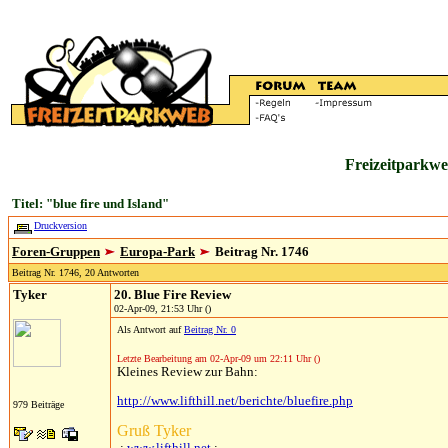
Freizeitparkwe
Titel: "blue fire und Island"
Druckversion
Foren-Gruppen
Europa-Park
Beitrag Nr. 1746
Beitrag Nr. 1746, 20 Antworten
Tyker
20. Blue Fire Review
02-Apr-09, 21:53 Uhr ()
Als Antwort auf
Beitrag Nr. 0
Letzte Bearbeitung am 02-Apr-09 um 22:11 Uhr ()
Kleines Review zur Bahn:
http://www.lifthill.net/berichte/bluefire.php
979 Beiträge
Gruß Tyker
.:
www.lifthill.net
:.