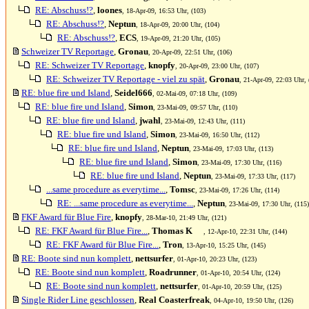
RE: Abschuss!?
,
loones
, 18-Apr-09, 16:53 Uhr, (103)
RE: Abschuss!?
,
Neptun
, 18-Apr-09, 20:00 Uhr, (104)
RE: Abschuss!?
,
ECS
, 19-Apr-09, 21:20 Uhr, (105)
Schweizer TV Reportage
,
Gronau
, 20-Apr-09, 22:51 Uhr, (106)
RE: Schweizer TV Reportage
,
knopfy
, 20-Apr-09, 23:00 Uhr, (107)
RE: Schweizer TV Reportage - viel zu spät
,
Gronau
, 21-Apr-09, 22:03 Uhr, 
RE: blue fire und Island
,
Seidel666
, 02-Mai-09, 07:18 Uhr, (109)
RE: blue fire und Island
,
Simon
, 23-Mai-09, 09:57 Uhr, (110)
RE: blue fire und Island
,
jwahl
, 23-Mai-09, 12:43 Uhr, (111)
RE: blue fire und Island
,
Simon
, 23-Mai-09, 16:50 Uhr, (112)
RE: blue fire und Island
,
Neptun
, 23-Mai-09, 17:03 Uhr, (113)
RE: blue fire und Island
,
Simon
, 23-Mai-09, 17:30 Uhr, (116)
RE: blue fire und Island
,
Neptun
, 23-Mai-09, 17:33 Uhr, (117)
...same procedure as everytime...
,
Tomsc
, 23-Mai-09, 17:26 Uhr, (114)
RE: ...same procedure as everytime...
,
Neptun
, 23-Mai-09, 17:30 Uhr, (115)
FKF Award für Blue Fire
,
knopfy
, 28-Mar-10, 21:49 Uhr, (121)
RE: FKF Award für Blue Fire...
,
Thomas K
, 12-Apr-10, 22:31 Uhr, (144)
RE: FKF Award für Blue Fire...
,
Tron
, 13-Apr-10, 15:25 Uhr, (145)
RE: Boote sind nun komplett
,
nettsurfer
, 01-Apr-10, 20:23 Uhr, (123)
RE: Boote sind nun komplett
,
Roadrunner
, 01-Apr-10, 20:54 Uhr, (124)
RE: Boote sind nun komplett
,
nettsurfer
, 01-Apr-10, 20:59 Uhr, (125)
Single Rider Line geschlossen
,
Real Coasterfreak
, 04-Apr-10, 19:50 Uhr, (126)