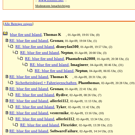
Moderatoren benachrichtigen
[
Alle Beiträge zeigen
]
blue fire und Island
,
Thomas K
, 01-Apr-09, 19:01 Uhr, (0)
RE: blue fire und Island
,
Gronau
, 01-Apr-09, 19:04 Uhr, (1)
RE: blue fire und Island
,
disneyfan500
, 01-Apr-09, 19:57 Uhr, (2)
RE: blue fire und Island
,
Neptun
, 01-Apr-09, 20:00 Uhr, (3)
RE: blue fire und Island
,
Phantafreak2000
, 01-Apr-09, 20:38 Uhr, (5)
RE: blue fire und Island
,
Imagineer
, 04-Apr-09, 00:46 Uhr, (31)
RE: blue fire und Island
,
Neptun
, 04-Apr-09, 06:05 Uhr, (32)
RE: blue fire und Island
,
Thomas K
, 01-Apr-09, 20:31 Uhr, (4)
Sicherheitsbügel + Fahreigenschaften
,
Phanthomas
, 02-Apr-09, 20:28 Uhr, (19)
RE: blue fire und Island
,
Gronau
, 01-Apr-09, 22:41 Uhr, (6)
RE: blue fire und Island
,
flydive
, 02-Apr-09, 08:26 Uhr, (7)
RE: blue fire und Island
,
allerlei112
, 02-Apr-09, 11:13 Uhr, (8)
RE: blue fire und Island
,
Tyker
, 02-Apr-09, 11:42 Uhr, (9)
RE: blue fire und Island
,
vestermike
, 02-Apr-09, 13:16 Uhr, (10)
RE: blue fire und Island
,
allerlei112
, 02-Apr-09, 13:34 Uhr, (11)
RE: blue fire und Island
,
Flexrider
, 02-Apr-09, 13:39 Uhr, (12)
RE: blue fire und Island
,
SoftwareFailure
, 02-Apr-09, 14:14 Uhr, (13)