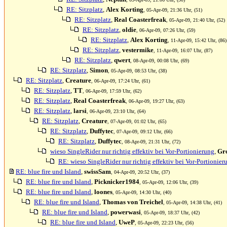
RE: Sitzplatz
,
Alex Korting
, 05-Apr-09, 21:36 Uhr, (51)
RE: Sitzplatz
,
Real Coasterfreak
, 05-Apr-09, 21:40 Uhr, (52)
RE: Sitzplatz
,
oldie
, 06-Apr-09, 07:26 Uhr, (59)
RE: Sitzplatz
,
Alex Korting
, 11-Apr-09, 15:42 Uhr, (86)
RE: Sitzplatz
,
vestermike
, 11-Apr-09, 16:07 Uhr, (87)
RE: Sitzplatz
,
qwert
, 08-Apr-09, 00:08 Uhr, (69)
RE: Sitzplatz
,
Simon
, 05-Apr-09, 08:53 Uhr, (38)
RE: Sitzplatz
,
Creature
, 06-Apr-09, 17:24 Uhr, (61)
RE: Sitzplatz
,
TT
, 06-Apr-09, 17:59 Uhr, (62)
RE: Sitzplatz
,
Real Coasterfreak
, 06-Apr-09, 19:27 Uhr, (63)
RE: Sitzplatz
,
larsi
, 06-Apr-09, 23:10 Uhr, (64)
RE: Sitzplatz
,
Creature
, 07-Apr-09, 01:02 Uhr, (65)
RE: Sitzplatz
,
Duffytec
, 07-Apr-09, 09:12 Uhr, (66)
RE: Sitzplatz
,
Duffytec
, 08-Apr-09, 21:31 Uhr, (72)
wieso SingleRider nur richtig effektiv bei Vor-Portionierung
,
Gr
RE: wieso SingleRider nur richtig effektiv bei Vor-Portionier
RE: blue fire und Island
,
swissSam
, 04-Apr-09, 20:52 Uhr, (37)
RE: blue fire und Island
,
Picknicker1984
, 05-Apr-09, 12:06 Uhr, (39)
RE: blue fire und Island
,
loones
, 05-Apr-09, 14:30 Uhr, (40)
RE: blue fire und Island
,
Thomas von Treichel
, 05-Apr-09, 14:38 Uhr, (41)
RE: blue fire und Island
,
powerwasi
, 05-Apr-09, 18:37 Uhr, (42)
RE: blue fire und Island
,
UweP
, 05-Apr-09, 22:23 Uhr, (56)