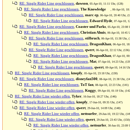
RE: Single Rider Line geschlossen
,
dawson
, 05-Apr-10, 11:11 Uhr, (128)
RE: Single Rider Line geschlossen
,
The Knowledge
, 06-Apr-10, 18:
RE: Single Rider Line geschlossen
,
marc ep
, 06-Apr-10, 20:40 Uhr, (1
RE: Single Rider Line geschlossen
,
Edward Hyde
, 07-Apr-10, 1
RE: Single Rider Line geschlossen
,
Coaster und Parks
, 05-Apr-10, 23:08 
RE: Single Rider Line geschlossen
,
Christian Ahuis
, 06-Apr-10, 10:45 U
RE: Single Rider Line geschlossen
,
stilbruch
, 06-Apr-10, 15:38 Uhr, (
RE: Single Rider Line geschlossen
,
DragonKhan
, 06-Apr-10, 18
RE: Single Rider Line geschlossen
,
qwert
, 06-Apr-10, 22:12 Uhr, (136)
RE: Single Rider Line geschlossen
,
DragonKhan
, 07-Apr-10, 00
RE: Single Rider Line geschlossen
,
Mat
, 07-Apr-10, 14:23 Uhr, (13
RE: Single Rider Line geschlossen
,
qwert
, 09-Apr-10, 14:16 Uh
RE: Single Rider Line geschlossen
,
knopfy
, 05-Apr-10, 23:18 Uhr, (130)
RE: Single Rider Line geschlossen
,
disneyfan500
, 08-Apr-10, 21:38 Uhr, (1
RE: Single Rider Line geschlossen
,
ToT fan
, 08-Apr-10, 22:23 Uhr, (141)
RE: Single Rider Line geschlossen
,
Kuggy
, 09-Apr-10, 01:19 Uhr, (142
RE: Single Rider Line wieder offen
,
Tyker
, 16-Jun-10, 18:27 Uhr, (146)
RE: Single Rider Line wieder offen
,
knopfy
, 17-Jun-10, 09:35 Uhr, (147)
RE: Single Rider Line wieder offen
,
qwert
, 29-Jun-10, 14:09 Uhr, (148)
RE: Single Rider Line wieder offen
,
nettsurfer
, 29-Jun-10, 19:22 Uhr, (14
RE: Single Rider Line wieder offen
,
qwert
, 29-Jun-10, 23:43 Uhr, (150)
RE: Single Rider Line wieder offen
,
nettsurfer
, 30-Jun-10, 23:09 