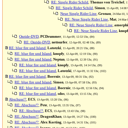
RE: Single Rider Schild
,
Thomas von Treichel
, 1
RE: Single Rider Schild
,
Simon
, 11-Apr-09, 14:08 
Neue Single Rider Line
,
Gronau
, 24-Mar-10, 1
RE: Neue Single Rider Line
,
Mat
, 24-Mar-
RE: Neue Single Rider Line
,
amorphi
RE: Neue Single Rider Line
,
knop
Onride-DVD
,
PCDrummer
, 11-Apr-09, 12:53 Uhr, (84)
RE: Onride-DVD
,
nettsurfer
, 12-Apr-09, 02:48 Uhr, (89)
RE: blue fire und Island
,
Latotzki
, 11-Apr-09, 20:21 Uhr, (88)
RE: blue fire und Island
,
knopfy
, 12-Apr-09, 12:19 Uhr, (90)
RE: blue fire und Island
,
Neptun
, 12-Apr-09, 12:39 Uhr, (91)
RE: blue fire und Island
,
knopfy
, 13-Apr-09, 14:14 Uhr, (99)
RE: blue fire und Island
,
Latotzki
, 17-Apr-09, 11:32 Uhr, (102)
RE: blue fire und Island
,
Boernie
, 13-Apr-09, 00:31 Uhr, (92)
RE: blue fire und Island
,
Simon
, 13-Apr-09, 07:58 Uhr, (93)
RE: blue fire und Island
,
Boernie
, 13-Apr-09, 12:56 Uhr, (94)
RE: blue fire und Island
,
sdos
, 13-Apr-09, 13:15 Uhr, (95)
Abschuss!?
,
ECS
, 13-Apr-09, 13:28 Uhr, (96)
RE: Abschuss!?
,
Pete
, 13-Apr-09, 13:35 Uhr, (97)
RE: Abschuss!?
,
ECS
, 13-Apr-09, 13:43 Uhr, (98)
RE: Abschuss!?
,
DragonKhan
, 13-Apr-09, 14:27 Uhr, (100)
RE: Abschuss!?
,
Alex Korting
, 13-Apr-09, 14:31 Uhr, (101)
RE: Abschuss!?
,
loones