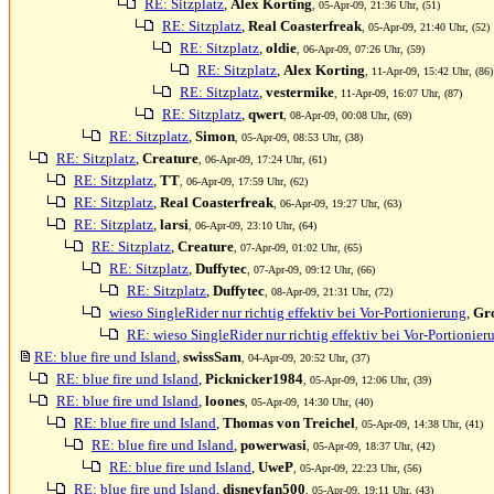
RE: Sitzplatz
,
Alex Korting
, 05-Apr-09, 21:36 Uhr, (51)
RE: Sitzplatz
,
Real Coasterfreak
, 05-Apr-09, 21:40 Uhr, (52)
RE: Sitzplatz
,
oldie
, 06-Apr-09, 07:26 Uhr, (59)
RE: Sitzplatz
,
Alex Korting
, 11-Apr-09, 15:42 Uhr, (86)
RE: Sitzplatz
,
vestermike
, 11-Apr-09, 16:07 Uhr, (87)
RE: Sitzplatz
,
qwert
, 08-Apr-09, 00:08 Uhr, (69)
RE: Sitzplatz
,
Simon
, 05-Apr-09, 08:53 Uhr, (38)
RE: Sitzplatz
,
Creature
, 06-Apr-09, 17:24 Uhr, (61)
RE: Sitzplatz
,
TT
, 06-Apr-09, 17:59 Uhr, (62)
RE: Sitzplatz
,
Real Coasterfreak
, 06-Apr-09, 19:27 Uhr, (63)
RE: Sitzplatz
,
larsi
, 06-Apr-09, 23:10 Uhr, (64)
RE: Sitzplatz
,
Creature
, 07-Apr-09, 01:02 Uhr, (65)
RE: Sitzplatz
,
Duffytec
, 07-Apr-09, 09:12 Uhr, (66)
RE: Sitzplatz
,
Duffytec
, 08-Apr-09, 21:31 Uhr, (72)
wieso SingleRider nur richtig effektiv bei Vor-Portionierung
,
Gr
RE: wieso SingleRider nur richtig effektiv bei Vor-Portionier
RE: blue fire und Island
,
swissSam
, 04-Apr-09, 20:52 Uhr, (37)
RE: blue fire und Island
,
Picknicker1984
, 05-Apr-09, 12:06 Uhr, (39)
RE: blue fire und Island
,
loones
, 05-Apr-09, 14:30 Uhr, (40)
RE: blue fire und Island
,
Thomas von Treichel
, 05-Apr-09, 14:38 Uhr, (41)
RE: blue fire und Island
,
powerwasi
, 05-Apr-09, 18:37 Uhr, (42)
RE: blue fire und Island
,
UweP
, 05-Apr-09, 22:23 Uhr, (56)
RE: blue fire und Island
,
disneyfan500
, 05-Apr-09, 19:11 Uhr, (43)