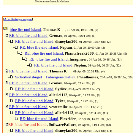
Moderatoren benachrichtigen
[
Alle Beiträge zeigen
]
blue fire und Island
,
Thomas K
, 01-Apr-09, 19:01 Uhr, (0)
RE: blue fire und Island
,
Gronau
, 01-Apr-09, 19:04 Uhr, (1)
RE: blue fire und Island
,
disneyfan500
, 01-Apr-09, 19:57 Uhr, (2)
RE: blue fire und Island
,
Neptun
, 01-Apr-09, 20:00 Uhr, (3)
RE: blue fire und Island
,
Phantafreak2000
, 01-Apr-09, 20:38 Uhr, (5)
RE: blue fire und Island
,
Imagineer
, 04-Apr-09, 00:46 Uhr, (31)
RE: blue fire und Island
,
Neptun
, 04-Apr-09, 06:05 Uhr, (32)
RE: blue fire und Island
,
Thomas K
, 01-Apr-09, 20:31 Uhr, (4)
Sicherheitsbügel + Fahreigenschaften
,
Phanthomas
, 02-Apr-09, 20:28 Uhr, (19)
RE: blue fire und Island
,
Gronau
, 01-Apr-09, 22:41 Uhr, (6)
RE: blue fire und Island
,
flydive
, 02-Apr-09, 08:26 Uhr, (7)
RE: blue fire und Island
,
allerlei112
, 02-Apr-09, 11:13 Uhr, (8)
RE: blue fire und Island
,
Tyker
, 02-Apr-09, 11:42 Uhr, (9)
RE: blue fire und Island
,
vestermike
, 02-Apr-09, 13:16 Uhr, (10)
RE: blue fire und Island
,
allerlei112
, 02-Apr-09, 13:34 Uhr, (11)
RE: blue fire und Island
,
Flexrider
, 02-Apr-09, 13:39 Uhr, (12)
,
RE: blue fire und Island
SoftwareFailure
, 02-Apr-09, 14:14 Uhr, (13)
RE: blue fire und Island
,
disneyfan500
, 02-Apr-09, 16:21 Uhr, (14)