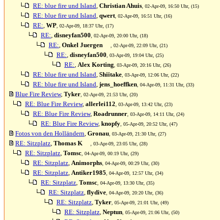
RE: blue fire und Island
,
Christian Ahuis
, 02-Apr-09, 16:50 Uhr, (15)
RE: blue fire und Island
,
qwert
, 02-Apr-09, 16:51 Uhr, (16)
RE:
,
WP
, 02-Apr-09, 18:37 Uhr, (17)
RE:
,
disneyfan500
, 02-Apr-09, 20:00 Uhr, (18)
RE:
,
Onkel Juergen
, 02-Apr-09, 22:09 Uhr, (21)
RE:
,
disneyfan500
, 03-Apr-09, 19:04 Uhr, (25)
RE:
,
Alex Korting
, 03-Apr-09, 20:16 Uhr, (26)
RE: blue fire und Island
,
Shiitake
, 03-Apr-09, 12:06 Uhr, (22)
RE: blue fire und Island
,
jens_hoeffken
, 04-Apr-09, 11:31 Uhr, (33)
Blue Fire Review
,
Tyker
, 02-Apr-09, 21:53 Uhr, (20)
RE: Blue Fire Review
,
allerlei112
, 03-Apr-09, 13:42 Uhr, (23)
RE: Blue Fire Review
,
Roadrunner
, 03-Apr-09, 14:11 Uhr, (24)
RE: Blue Fire Review
,
knopfy
, 05-Apr-09, 20:52 Uhr, (47)
Fotos von den Holländern
,
Gronau
, 03-Apr-09, 21:30 Uhr, (27)
RE: Sitzplatz
,
Thomas K
, 03-Apr-09, 23:05 Uhr, (28)
RE: Sitzplatz
,
Tomsc
, 04-Apr-09, 00:19 Uhr, (29)
RE: Sitzplatz
,
Animorphs
, 04-Apr-09, 00:29 Uhr, (30)
RE: Sitzplatz
,
Antiker1985
, 04-Apr-09, 12:57 Uhr, (34)
RE: Sitzplatz
,
Tomsc
, 04-Apr-09, 13:30 Uhr, (35)
RE: Sitzplatz
,
flydive
, 04-Apr-09, 20:20 Uhr, (36)
RE: Sitzplatz
,
Tyker
, 05-Apr-09, 21:01 Uhr, (49)
RE: Sitzplatz
,
Neptun
, 05-Apr-09, 21:06 Uhr, (50)