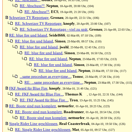
, 18-Apr-09, 16:53 Uhr, (103)
RE: Abschuss!?
,
Neptun
, 18-Apr-09, 20:00 Uhr, (104)
RE: Abschuss!?
,
ECS
, 19-Apr-09, 21:20 Uhr, (105)
Schweizer TV Reportage
,
Gronau
, 20-Apr-09, 22:51 Uhr, (106)
RE: Schweizer TV Reportage
,
knopfy
, 20-Apr-09, 23:00 Uhr, (107)
RE: Schweizer TV Reportage - viel zu spät
,
Gronau
, 21-Apr-09, 22:03 Uhr, 
RE: blue fire und Island
,
Seidel666
, 02-Mai-09, 07:18 Uhr, (109)
RE: blue fire und Island
,
Simon
, 23-Mai-09, 09:57 Uhr, (110)
RE: blue fire und Island
,
jwahl
, 23-Mai-09, 12:43 Uhr, (111)
RE: blue fire und Island
,
Simon
, 23-Mai-09, 16:50 Uhr, (112)
RE: blue fire und Island
,
Neptun
, 23-Mai-09, 17:03 Uhr, (113)
RE: blue fire und Island
,
Simon
, 23-Mai-09, 17:30 Uhr, (116)
RE: blue fire und Island
,
Neptun
, 23-Mai-09, 17:33 Uhr, (117)
...same procedure as everytime...
,
Tomsc
, 23-Mai-09, 17:26 Uhr, (114)
RE: ...same procedure as everytime...
,
Neptun
, 23-Mai-09, 17:30 Uhr, (115)
FKF Award für Blue Fire
,
knopfy
, 28-Mar-10, 21:49 Uhr, (121)
RE: FKF Award für Blue Fire...
,
Thomas K
, 12-Apr-10, 22:31 Uhr, (144)
RE: FKF Award für Blue Fire...
,
Tron
, 13-Apr-10, 15:25 Uhr, (145)
RE: Boote sind nun komplett
,
nettsurfer
, 01-Apr-10, 20:23 Uhr, (123)
RE: Boote sind nun komplett
,
Roadrunner
, 01-Apr-10, 20:54 Uhr, (124)
RE: Boote sind nun komplett
,
nettsurfer
, 01-Apr-10, 20:59 Uhr, (125)
Single Rider Line geschlossen
,
Real Coasterfreak
, 04-Apr-10, 19:50 Uhr, (126)
RE: Single Rider Line geschlossen
,
Mat
, 05-Apr-10, 09:57 Uhr, (127)