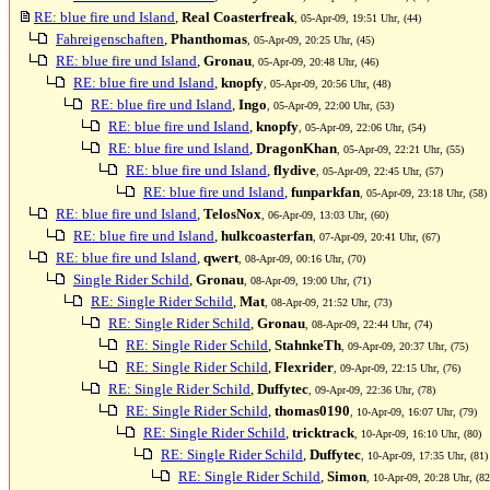
RE: blue fire und Island
,
Real Coasterfreak
, 05-Apr-09, 19:51 Uhr, (44)
Fahreigenschaften
,
Phanthomas
, 05-Apr-09, 20:25 Uhr, (45)
RE: blue fire und Island
,
Gronau
, 05-Apr-09, 20:48 Uhr, (46)
RE: blue fire und Island
,
knopfy
, 05-Apr-09, 20:56 Uhr, (48)
RE: blue fire und Island
,
Ingo
, 05-Apr-09, 22:00 Uhr, (53)
RE: blue fire und Island
,
knopfy
, 05-Apr-09, 22:06 Uhr, (54)
RE: blue fire und Island
,
DragonKhan
, 05-Apr-09, 22:21 Uhr, (55)
RE: blue fire und Island
,
flydive
, 05-Apr-09, 22:45 Uhr, (57)
RE: blue fire und Island
,
funparkfan
, 05-Apr-09, 23:18 Uhr, (58)
RE: blue fire und Island
,
TelosNox
, 06-Apr-09, 13:03 Uhr, (60)
RE: blue fire und Island
,
hulkcoasterfan
, 07-Apr-09, 20:41 Uhr, (67)
RE: blue fire und Island
,
qwert
, 08-Apr-09, 00:16 Uhr, (70)
Single Rider Schild
,
Gronau
, 08-Apr-09, 19:00 Uhr, (71)
RE: Single Rider Schild
,
Mat
, 08-Apr-09, 21:52 Uhr, (73)
RE: Single Rider Schild
,
Gronau
, 08-Apr-09, 22:44 Uhr, (74)
RE: Single Rider Schild
,
StahnkeTh
, 09-Apr-09, 20:37 Uhr, (75)
RE: Single Rider Schild
,
Flexrider
, 09-Apr-09, 22:15 Uhr, (76)
RE: Single Rider Schild
,
Duffytec
, 09-Apr-09, 22:36 Uhr, (78)
RE: Single Rider Schild
,
thomas0190
, 10-Apr-09, 16:07 Uhr, (79)
RE: Single Rider Schild
,
tricktrack
, 10-Apr-09, 16:10 Uhr, (80)
RE: Single Rider Schild
,
Duffytec
, 10-Apr-09, 17:35 Uhr, (81)
RE: Single Rider Schild
,
Simon
, 10-Apr-09, 20:28 Uhr, (82