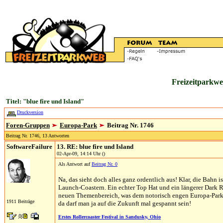
Freizeitparkwe
Titel: "blue fire und Island"
Druckversion
Foren-Gruppen
Europa-Park
Beitrag Nr. 1746
Beitrag Nr. 1746, 13 Antworten
SoftwareFailure
13. RE: blue fire und Island
02-Apr-09, 14:14 Uhr ()
Als Antwort auf
Beitrag Nr. 0
Na, das sieht doch alles ganz ordentlich aus! Klar, die Bahn i
Launch-Coastern. Ein echter Top Hat und ein längerer Dark R
neuen Themenbereich, was dem notorisch engen Europa-Park ja 
1911 Beiträge
da darf man ja auf die Zukunft mal gespannt sein!
Erstes Rollercoaster Festival in Sandusky, Ohio