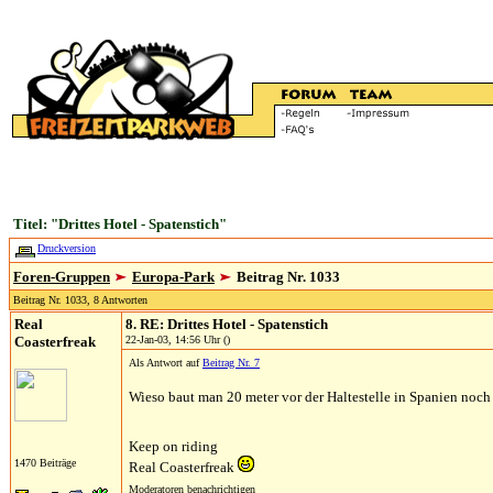
Titel: "Drittes Hotel - Spatenstich"
Druckversion
Foren-Gruppen
Europa-Park
Beitrag Nr. 1033
Beitrag Nr. 1033, 8 Antworten
Real
8. RE: Drittes Hotel - Spatenstich
Coasterfreak
22-Jan-03, 14:56 Uhr ()
Als Antwort auf
Beitrag Nr. 7
Wieso baut man 20 meter vor der Haltestelle in Spanien noch 
Keep on riding
1470 Beiträge
Real Coasterfreak
Moderatoren benachrichtigen