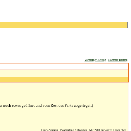
Vorheriger Beitrag
|
Nächster Beitrag
ss noch etwas geöffnet und vom Rest des Parks abgeriegelt)
Druck-Version
|
Bearbeiten
|
Antworten
|
Mit Zitat antworten
|
nach oben