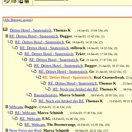
[
Alle Beiträge zeigen
]
Drittes Hotel - Spatenstich
,
Thomas K
, 14-Jan-03, 13:04 Uhr, (0)
RE: Drittes Hotel - Spatenstich
,
Dagger
, 14-Jan-03, 13:42 Uhr, (1)
RE: Drittes Hotel - Spatenstich
,
Ge
, 14-Jan-03, 14:26 Uhr, (2)
RE: Drittes Hotel - Spatenstich
,
stilbruch
, 14-Jan-03, 14:32 Uhr, (3)
RE: Drittes Hotel - Spatenstich
,
Tyker
, 14-Jan-03, 17:58 Uhr, (4)
RE: Drittes Hotel - Spatenstich
,
Ge
, 21-Jan-03, 17:47 Uhr, (5)
RE: Drittes Hotel - Spatenstich
,
Dagger
, 21-Jan-03, 18:37 Uhr, (6)
RE: Drittes Hotel - Spatenstich
,
Ge
, 21-Jan-03, 18:52 Uhr, (7)
,
RE: Drittes Hotel - Spatenstich
Real Coasterfreak
, 22-J
RE: Drittes Hotel - Spatenstich
,
Thomas K
, 23-Jan-
RE: Noch ein Artikel der BZ
,
Thomas K
, 06-Feb
Baustellenfoto
,
Marco Schmidt
, 06-Feb-03, 20:05 Uhr, (11)
RE: Noch ein Artikel der BZ
,
Thomas K
, 11-Feb-03, 00:22 U
Webcam
,
Dagger
, 12-Feb-03, 15:41 Uhr, (13)
RE: Webcam
,
Marco Schmidt
, 12-Feb-03, 17:49 Uhr, (14)
RE: Webcam
,
EAG
, 14-Feb-03, 15:48 Uhr, (15)
RE: Webcam
,
The Boomerangs
, 16-Feb-03, 13:39 Uhr, (16)
Neue Fotos aus Rust
,
Marco Schmidt
, 04-Mar-03, 20:31 Uhr, (17)